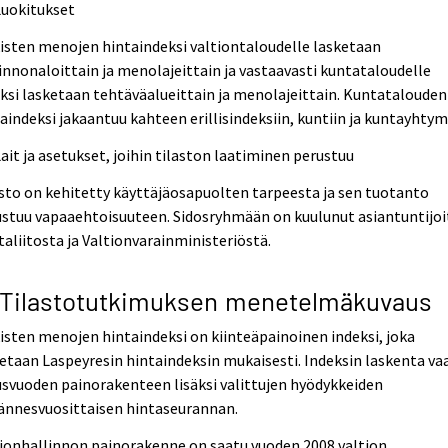
Luokitukset
isten menojen hintaindeksi valtiontaloudelle lasketaan
innonaloittain ja menolajeittain ja vastaavasti kuntataloudelle
ksi lasketaan tehtäväalueittain ja menolajeittain. Kuntatalouden
aindeksi jakaantuu kahteen erillisindeksiin, kuntiin ja kuntayhtymi
Lait ja asetukset, joihin tilaston laatiminen perustuu
sto on kehitetty käyttäjäosapuolten tarpeesta ja sen tuotanto
stuu vapaaehtoisuuteen. Sidosryhmään on kuulunut asiantuntijoi
aliitosta ja Valtionvarainministeriöstä.
 Tilastotutkimuksen menetelmäkuvaus
isten menojen hintaindeksi on kiinteäpainoinen indeksi, joka
etaan Laspeyresin hintaindeksin mukaisesti. Indeksin laskenta vaa
svuoden painorakenteen lisäksi valittujen hyödykkeiden
ännesvuosittaisen hintaseurannan.
ionhallinnon painorakenne on saatu vuoden 2008 valtion