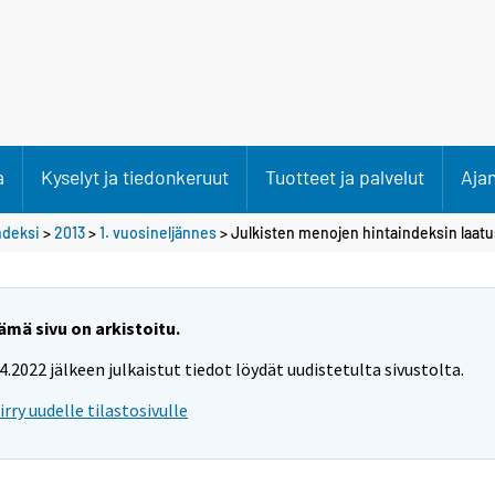
a
Kyselyt ja tiedonkeruut
Tuotteet ja palvelut
Aja
ndeksi
>
2013
>
1. vuosineljännes
> Julkisten menojen hintaindeksin laatu
ämä sivu on arkistoitu.
.4.2022 jälkeen julkaistut tiedot löydät uudistetulta sivustolta.
iirry uudelle tilastosivulle