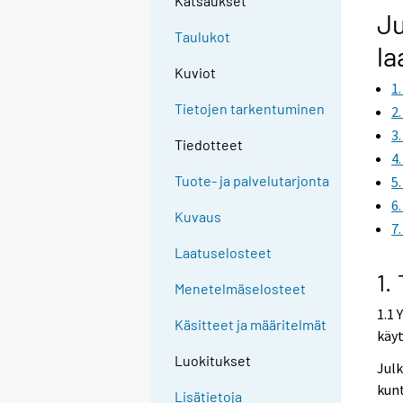
Katsaukset
Ju
Taulukot
la
Kuviot
1
Tietojen tarkentuminen
2
3
Tiedotteet
4
Tuote- ja palvelutarjonta
5
6
Kuvaus
7
Laatuselosteet
1.
Menetelmäselosteet
1.1 
Käsitteet ja määritelmät
käy
Luokitukset
Julk
kunt
Lisätietoja