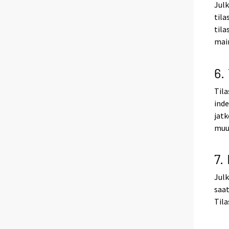
Julk
tila
tila
mai
6.
Tila
inde
jatk
muut
7.
Julk
saat
Tila