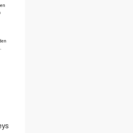
ten
n
uden
.
eys