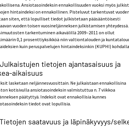
kollisena. Ansiotasoindeksin ennakollisuuden vuoksi myös julkis
jen hintaindeksi on ennakollinen. Pisteluvut tarkentuvat vuode
aan siten, että lopulliset tiedot julkistetaan pääsääntöisesti
aavan vuoden toisen vuosineljänneksen julkistamisen yhteydessä.
simuutosten tarkentuminen aikavälillä 2009–2011 on ollut
imäärin 0,1 prosenttiyksikköä niin valtiontalouden ja kuntatalo
aideksien kuin peruspalvelujen hintaindeksinkin (KUPHI) kohdalla
 Julkaistujen tietojen ajantasaisuus ja
kea-aikaisuus
ksit lasketaan neljännesvuosittain. Ne julkaistaan ennakollisina
ston kotisivulla ansiotasoindeksin valmistuttua n. 7 viikkoa
änneksen päätyttyä. Indeksit ovat ennakollisia kunnes
otasoindeksin tiedot ovat lopullisia.
 Tietojen saatavuus ja läpinäkyvyys/selk