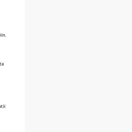
in.
ta
tii