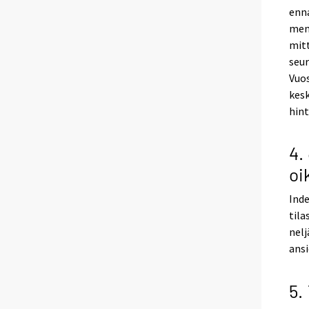
enna
meno
mitt
seur
Vuo
kesk
hint
4.
oi
Inde
tila
nelj
ansi
5.