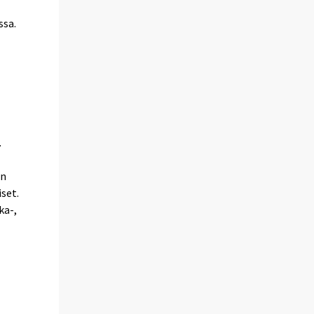
ssa.
.
en
set.
ka-,