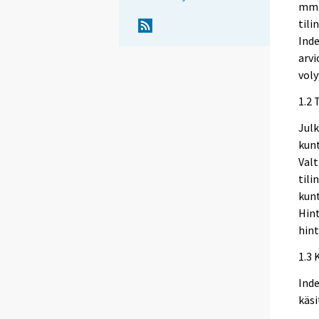
mm.
tili
Inde
arvi
vol
1.2 
Julk
kun
Valt
tili
kun
Hin
hint
1.3 
Inde
käsi