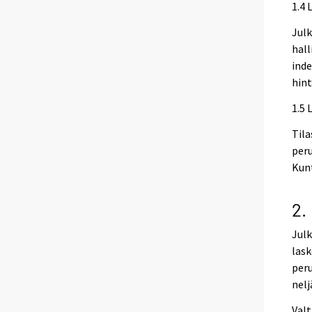
1.4 
Julk
hall
inde
hint
1.5 
Tila
peru
Kunt
2.
Julk
lask
peru
nelj
Valt