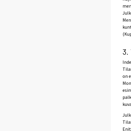
meno
Julk
Men
kunt
(Kup
3.
Inde
Tila
on e
Mone
esim
palk
kuv
Julk
Tila
Enit