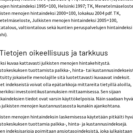
jen hintaindeksi 1995=100, Helsinki 1997; TK, Menetelmäseloste
isten menojen hintaindeksi 2000=100, lokakuu 2004 pdf. TK,
etelmäseloste, Julkisten menojen hintaindeksi 2005=100,
atalous, valtiontalous sekä kuntien peruspalvelujen hintaindeksi
hi).
 Tietojen oikeellisuus ja tarkkuus
ksi kuvaa kattavasti julkisten menojen hintakehitystä.
stokeskuksen tuottamista palkka-, hinta- tai kustannusindekseis
tsitty jokaiselle menolajille sitä luotettavasti kuvaavat indeksit.
t indekseistä voivat olla epätarkkoja mittareita tietyillä aloilla,
erkiksi investointikustannuksien mittaamisessa. Sen sijaan
kaindeksien tiedot ovat varsin käyttökelpoisia. Näin saadaan hyv
a julkisten menojen kustannustasosta kunakin ajankohtana.
isten menojen hintaindeksin laskemisessa käytetään pitkälti hyv
stokeskuksen tuottamia palkka-, hinta- ja kustannusindeksejä.
en indeksisarjoja poimitaan ansiotasoindeksistä, joka julkaistaan