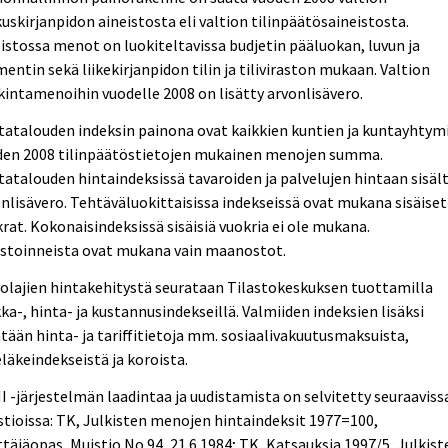
uskirjanpidon aineistosta eli valtion tilinpäätösaineistosta.
istossa menot on luokiteltavissa budjetin pääluokan, luvun ja
ntin sekä liikekirjanpidon tilin ja tiliviraston mukaan. Valtion
intamenoihin vuodelle 2008 on lisätty arvonlisävero.
atalouden indeksin painona ovat kaikkien kuntien ja kuntayhtym
den 2008 tilinpäätöstietojen mukainen menojen summa.
atalouden hintaindeksissä tavaroiden ja palvelujen hintaan sisäl
nlisävero. Tehtäväluokittaisissa indekseissä ovat mukana sisäiset
rat. Kokonaisindeksissä sisäisiä vuokria ei ole mukana.
estoinneista ovat mukana vain maanostot.
lajien hintakehitystä seurataan Tilastokeskuksen tuottamilla
ka-, hinta- ja kustannusindekseillä. Valmiiden indeksien lisäksi
tään hinta- ja tariffitietoja mm. sosiaalivakuutusmaksuista,
läkeindekseistä ja koroista.
 -järjestelmän laadintaa ja uudistamista on selvitetty seuraaviss
tioissa: TK, Julkisten menojen hintaindeksit 1977=100,
täjäopas, Muistio No 94, 21.6.1984; TK, Katsauksia 1997/5, Julkist