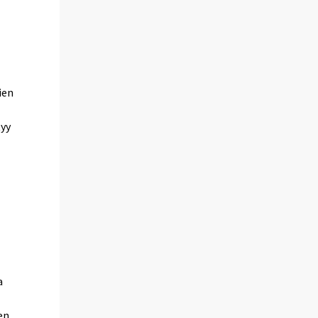
ien
tyy
a
en