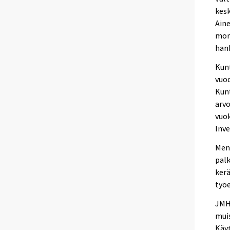
kesk
Aine
mome
hank
Kunt
vuo
Kunt
arvo
vuok
Inv
Meno
palk
kerä
työe
JMHI
muis
Käyt