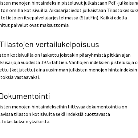
isten menojen hintaindeksin pisteluvut julkaistaan Pdf -julkaisun
ston omilla kotisivuilla. Aikasarjatiedot julkaistaan Tilastokeskuk
stotietojen itsepalvelujärjestelmässä (StatFin). Kaikki edellä
nitut palvelut ovat maksuttomia.
 Tilastojen vertailukelpoisuus
ston kotisivuilla on laskettu joistakin pääryhmistä pitkän ajan
ksisarjoja vuodesta 1975 lähtien. Vanhojen indeksien pistelukuja 
ettu (ketjutettu) aina uusimman julkisten menojen hintaindeksin
oksia vastaavaksi.
 Dokumentointi
isten menojen hintaindekseihin liittyvää dokumentointia on
avissa tilaston kotisivulta sekä indeksiä tuottavasta
stokeskuksen yksiköstä.