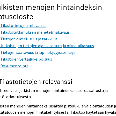
lkisten menojen hintaindeksin
atuseloste
. Tilastotietojen relevanssi
. Tilastotutkimuksen menetelmäkuvaus
. Tietojen oikeellisuus ja tarkkuus
. Julkaistujen tietojen ajantasaisuus ja oikea-aikaisuus
. Tietojen saatavuus ja läpinäkyvyys/selkeys
. Tilastojen vertailukelpoisuus
. Dokumentointi
 Tilastotietojen relevanssi
Yhteenveto julkisten menojen hintaindeksin tietosisällöstä ja
ttötarkoituksesta
isten menojen hintaindeksi sisältää pistelukuja valtiontalouden j
atalouden menojen hintakehityksestä. Tilastoa käytetään hyväks