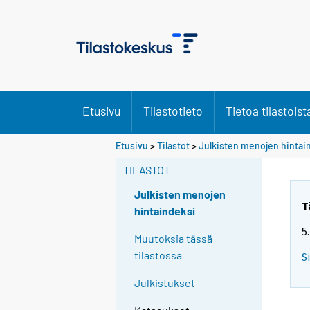
Etusivu
Tilastotieto
Tietoa tilastoist
Etusivu
>
Tilastot
>
Julkisten menojen hintai
TILASTOT
Julkisten menojen
T
hintaindeksi
5
Muutoksia tässä
tilastossa
S
Julkistukset