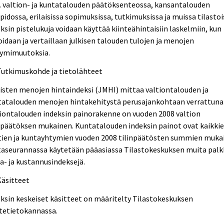
 valtion- ja kuntatalouden päätöksenteossa, kansantalouden
npidossa, erilaisissa sopimuksissa, tutkimuksissa ja muissa tilastoi
ksin pistelukuja voidaan käyttää kiinteähintaisiin laskelmiin, kun
oidaan ja vertaillaan julkisen talouden tulojen ja menojen
yymimuutoksia.
Tutkimuskohde ja tietolähteet
isten menojen hintaindeksi (JMHI) mittaa valtiontalouden ja
tatalouden menojen hintakehitystä perusajankohtaan verrattuna
iontalouden indeksin painorakenne on vuoden 2008 valtion
npäätöksen mukainen. Kuntatalouden indeksin painot ovat kaikki
tien ja kuntayhtymien vuoden 2008 tilinpäätösten summien mukai
taseurannassa käytetään pääasiassa Tilastokeskuksen muita palk
a- ja kustannusindeksejä.
Käsitteet
ksin keskeiset käsitteet on määritelty Tilastokeskuksen
tetietokannassa.