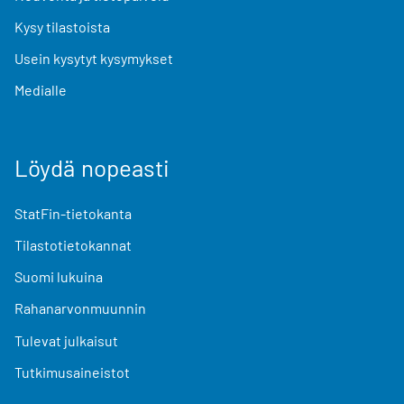
Kysy tilastoista
Usein kysytyt kysymykset
Medialle
Löydä nopeasti
StatFin-tietokanta
Tilastotietokannat
Suomi lukuina
Rahanarvonmuunnin
Tulevat julkaisut
Tutkimusaineistot