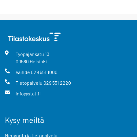
Työpajankatu
13
00580
Helsinki
Vaihde
029 551 1000
Tietopalvelu
029 551 2220
info@stat.fi
Kysy meiltä
Neuvonta ja tietopalvelu