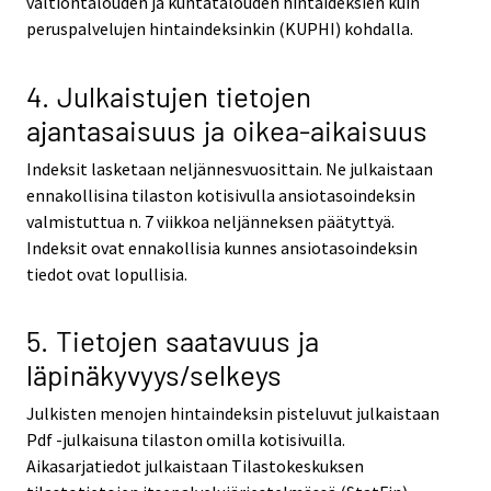
valtiontalouden ja kuntatalouden hintaideksien kuin
peruspalvelujen hintaindeksinkin (KUPHI) kohdalla.
4. Julkaistujen tietojen
ajantasaisuus ja oikea-aikaisuus
Indeksit lasketaan neljännesvuosittain. Ne julkaistaan
ennakollisina tilaston kotisivulla ansiotasoindeksin
valmistuttua n. 7 viikkoa neljänneksen päätyttyä.
Indeksit ovat ennakollisia kunnes ansiotasoindeksin
tiedot ovat lopullisia.
5. Tietojen saatavuus ja
läpinäkyvyys/selkeys
Julkisten menojen hintaindeksin pisteluvut julkaistaan
Pdf -julkaisuna tilaston omilla kotisivuilla.
Aikasarjatiedot julkaistaan Tilastokeskuksen