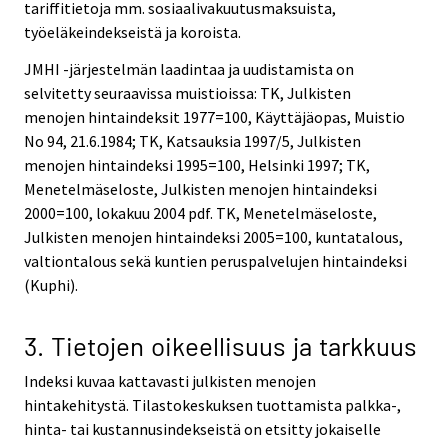
tariffitietoja mm. sosiaalivakuutusmaksuista,
työeläkeindekseistä ja koroista.
JMHI -järjestelmän laadintaa ja uudistamista on
selvitetty seuraavissa muistioissa: TK, Julkisten
menojen hintaindeksit 1977=100, Käyttäjäopas, Muistio
No 94, 21.6.1984; TK, Katsauksia 1997/5, Julkisten
menojen hintaindeksi 1995=100, Helsinki 1997; TK,
Menetelmäseloste, Julkisten menojen hintaindeksi
2000=100, lokakuu 2004 pdf. TK, Menetelmäseloste,
Julkisten menojen hintaindeksi 2005=100, kuntatalous,
valtiontalous sekä kuntien peruspalvelujen hintaindeksi
(Kuphi).
3. Tietojen oikeellisuus ja tarkkuus
Indeksi kuvaa kattavasti julkisten menojen
hintakehitystä. Tilastokeskuksen tuottamista palkka-,
hinta- tai kustannusindekseistä on etsitty jokaiselle