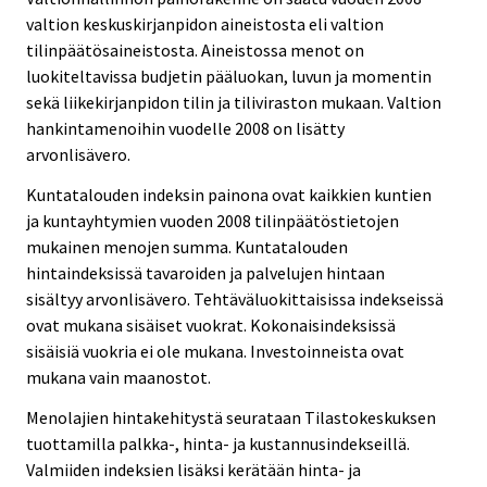
valtion keskuskirjanpidon aineistosta eli valtion
tilinpäätösaineistosta. Aineistossa menot on
luokiteltavissa budjetin pääluokan, luvun ja momentin
sekä liikekirjanpidon tilin ja tiliviraston mukaan. Valtion
hankintamenoihin vuodelle 2008 on lisätty
arvonlisävero.
Kuntatalouden indeksin painona ovat kaikkien kuntien
ja kuntayhtymien vuoden 2008 tilinpäätöstietojen
mukainen menojen summa. Kuntatalouden
hintaindeksissä tavaroiden ja palvelujen hintaan
sisältyy arvonlisävero. Tehtäväluokittaisissa indekseissä
ovat mukana sisäiset vuokrat. Kokonaisindeksissä
sisäisiä vuokria ei ole mukana. Investoinneista ovat
mukana vain maanostot.
Menolajien hintakehitystä seurataan Tilastokeskuksen
tuottamilla palkka-, hinta- ja kustannusindekseillä.
Valmiiden indeksien lisäksi kerätään hinta- ja