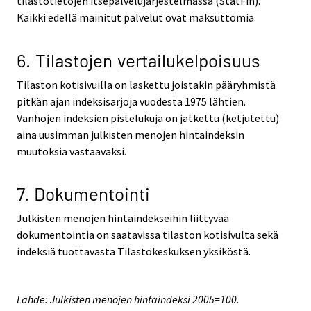
tilastotietojen itsepalvelujärjestelmässä (StatFin).
Kaikki edellä mainitut palvelut ovat maksuttomia.
6. Tilastojen vertailukelpoisuus
Tilaston kotisivuilla on laskettu joistakin pääryhmistä
pitkän ajan indeksisarjoja vuodesta 1975 lähtien.
Vanhojen indeksien pistelukuja on jatkettu (ketjutettu)
aina uusimman julkisten menojen hintaindeksin
muutoksia vastaavaksi.
7. Dokumentointi
Julkisten menojen hintaindekseihin liittyvää
dokumentointia on saatavissa tilaston kotisivulta sekä
indeksiä tuottavasta Tilastokeskuksen yksiköstä.
Lähde: Julkisten menojen hintaindeksi 2005=100.