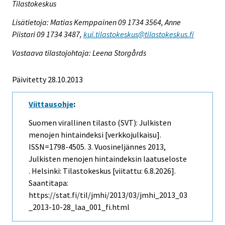
Tilastokeskus
Lisätietoja: Matias Kemppainen 09 1734 3564, Anne
Piistari 09 1734 3487,
kui.tilastokeskus@tilastokeskus.fi
Vastaava tilastojohtaja: Leena Storgårds
Päivitetty 28.10.2013
Viittausohje
:
Suomen virallinen tilasto (SVT): Julkisten
menojen hintaindeksi [verkkojulkaisu].
ISSN=1798-4505.
3. Vuosineljännes
2013,
Julkisten menojen hintaindeksin laatuseloste
. Helsinki: Tilastokeskus [viitattu: 6.8.2026].
Saantitapa:
https://stat.fi/til/jmhi/2013/03/jmhi_2013_03
_2013-10-28_laa_001_fi.html