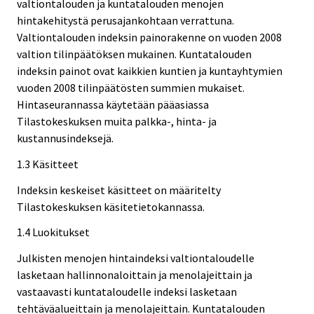
valtiontalouden ja kuntatalouden menojen
hintakehitystä perusajankohtaan verrattuna.
Valtiontalouden indeksin painorakenne on vuoden 2008
valtion tilinpäätöksen mukainen. Kuntatalouden
indeksin painot ovat kaikkien kuntien ja kuntayhtymien
vuoden 2008 tilinpäätösten summien mukaiset.
Hintaseurannassa käytetään pääasiassa
Tilastokeskuksen muita palkka-, hinta- ja
kustannusindeksejä.
1.3 Käsitteet
Indeksin keskeiset käsitteet on määritelty
Tilastokeskuksen käsitetietokannassa.
1.4 Luokitukset
Julkisten menojen hintaindeksi valtiontaloudelle
lasketaan hallinnonaloittain ja menolajeittain ja
vastaavasti kuntataloudelle indeksi lasketaan
tehtäväalueittain ja menolajeittain. Kuntatalouden