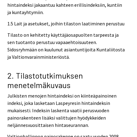
hintaindeksi jakaantuu kahteen erillisindeksiin, kuntiin
ja kuntayhtymiin.
1.5 Lait ja asetukset, joihin tilaston laatiminen perustuu
Tilasto on kehitetty käyttäjäosapuolten tarpeesta ja
sen tuotanto perustuu vapaaehtoisuuteen.
Sidosryhmään on kuulunut asiantuntijoita Kuntaliitosta
ja Valtionvarainministeriöstä.
2. Tilastotutkimuksen
menetelmäkuvaus
Julkisten menojen hintaindeksi on kiinteäpainoinen
indeksi, joka lasketaan Laspeyresin hintaindeksin
mukaisesti. Indeksin laskenta vaatii perusvuoden
painorakenteen lisäksi valittujen hyödykkeiden
neljännesvuosittaisen hintaseurannan.
Valtionhallinnon painorakenne on saatu vuoden 2008