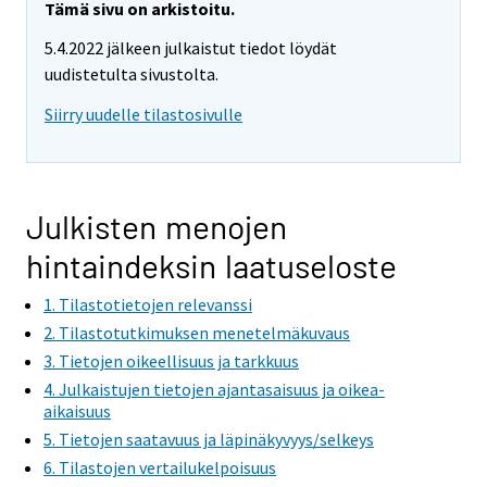
Tämä sivu on arkistoitu.
5.4.2022 jälkeen julkaistut tiedot löydät
uudistetulta sivustolta.
Siirry uudelle tilastosivulle
Julkisten menojen
hintaindeksin laatuseloste
1. Tilastotietojen relevanssi
2. Tilastotutkimuksen menetelmäkuvaus
3. Tietojen oikeellisuus ja tarkkuus
4. Julkaistujen tietojen ajantasaisuus ja oikea-
aikaisuus
5. Tietojen saatavuus ja läpinäkyvyys/selkeys
6. Tilastojen vertailukelpoisuus