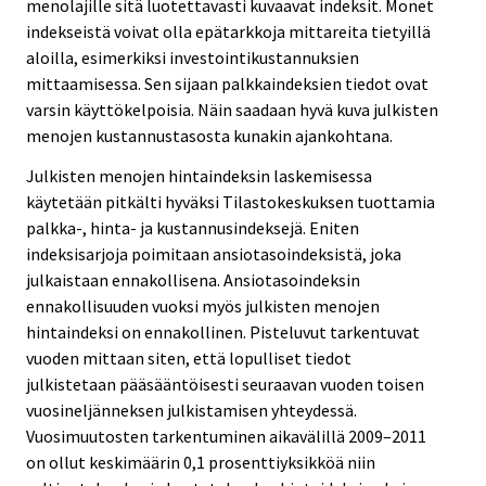
menolajille sitä luotettavasti kuvaavat indeksit. Monet
indekseistä voivat olla epätarkkoja mittareita tietyillä
aloilla, esimerkiksi investointikustannuksien
mittaamisessa. Sen sijaan palkkaindeksien tiedot ovat
varsin käyttökelpoisia. Näin saadaan hyvä kuva julkisten
menojen kustannustasosta kunakin ajankohtana.
Julkisten menojen hintaindeksin laskemisessa
käytetään pitkälti hyväksi Tilastokeskuksen tuottamia
palkka-, hinta- ja kustannusindeksejä. Eniten
indeksisarjoja poimitaan ansiotasoindeksistä, joka
julkaistaan ennakollisena. Ansiotasoindeksin
ennakollisuuden vuoksi myös julkisten menojen
hintaindeksi on ennakollinen. Pisteluvut tarkentuvat
vuoden mittaan siten, että lopulliset tiedot
julkistetaan pääsääntöisesti seuraavan vuoden toisen
vuosineljänneksen julkistamisen yhteydessä.
Vuosimuutosten tarkentuminen aikavälillä 2009–2011
on ollut keskimäärin 0,1 prosenttiyksikköä niin