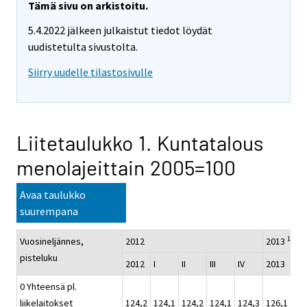
Tämä sivu on arkistoitu.
5.4.2022 jälkeen julkaistut tiedot löydät
uudistetulta sivustolta.
Siirry uudelle tilastosivulle
Liitetaulukko 1. Kuntatalous
menolajeittain 2005=100
Avaa taulukko
suurempana
1)
Vuosineljännes,
2012
2013
pisteluku
2012
I
II
III
IV
2013
I
0 Yhteensä pl.
liikelaitokset
124,2
124,1
124,2
124,1
124,3
126,1
12