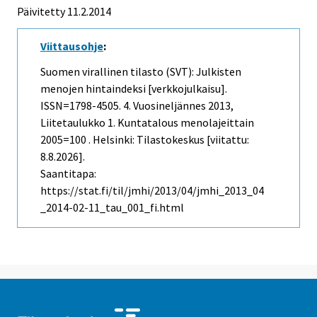
Päivitetty 11.2.2014
Viittausohje
:
Suomen virallinen tilasto (SVT): Julkisten
menojen hintaindeksi [verkkojulkaisu].
ISSN=1798-4505.
4. Vuosineljännes
2013,
Liitetaulukko 1. Kuntatalous menolajeittain
2005=100 . Helsinki: Tilastokeskus [viitattu:
8.8.2026].
Saantitapa:
https://stat.fi/til/jmhi/2013/04/jmhi_2013_04
_2014-02-11_tau_001_fi.html