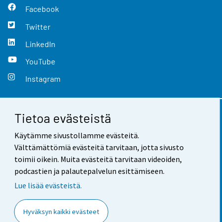
Facebook
Twitter
LinkedIn
YouTube
Instagram
Tietoa evästeistä
Yhteystiedot
Käytämme sivustollamme evästeitä.
Palaute
Välttämättömiä evästeitä tarvitaan, jotta sivusto
toimii oikein. Muita evästeitä tarvitaan videoiden,
Käyttöehdot
podcastien ja palautepalvelun esittämiseen.
Tietosuoja
Lue lisää evästeistä.
Saavutettavuus
Hyväksyn kaikki evästeet
Tietoa sivustosta