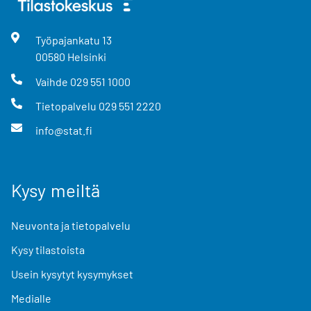
Työpajankatu
13
00580
Helsinki
Vaihde
029 551 1000
Tietopalvelu
029 551 2220
info@stat.fi
Kysy meiltä
Neuvonta ja tietopalvelu
Kysy tilastoista
Usein kysytyt kysymykset
Medialle