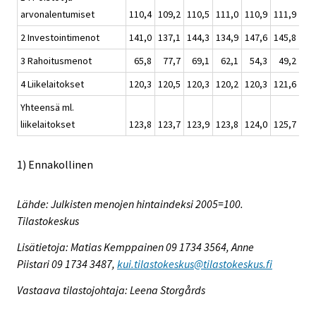
arvonalentumiset
110,4
109,2
110,5
111,0
110,9
111,9
11
2 Investointimenot
141,0
137,1
144,3
134,9
147,6
145,8
14
3 Rahoitusmenot
65,8
77,7
69,1
62,1
54,3
49,2
5
4 Liikelaitokset
120,3
120,5
120,3
120,2
120,3
121,6
12
Yhteensä ml.
liikelaitokset
123,8
123,7
123,9
123,8
124,0
125,7
12
1) Ennakollinen
Lähde: Julkisten menojen hintaindeksi 2005=100.
Tilastokeskus
Lisätietoja: Matias Kemppainen 09 1734 3564, Anne
Piistari 09 1734 3487,
kui.tilastokeskus@tilastokeskus.fi
Vastaava tilastojohtaja: Leena Storgårds