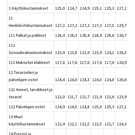
1 Käyttökustannukset
125,0
124,7
124,9
125,1
125,3
127,2
12
11
Henkilöstökustannukset
127,3
127,2
127,3
127,3
127,5
129,7
12
111 Palkat ja palkkiot
128,4
128,3
128,4
128,4
128,6
130,7
12
112
Sosiaalivakuutusmaksut
123,9
123,8
123,9
123,9
124,1
126,5
12
113 Maksetut eläkkeet
117,6
117,6
117,6
117,6
117,6
120,9
12
12 Tavaroiden ja
palvelujen ostot
124,4
124,0
124,3
124,5
124,8
126,6
12
121 Aineet, tarvikkeet ja
tavarat
122,0
121,7
121,7
121,9
122,6
123,9
12
122 Palvelujen ostot
124,9
124,5
124,8
125,0
125,3
127,1
12
13 Muut
käyttökustannukset
122,4
122,1
122,5
122,5
122,7
124,3
12
14 Poistot ja