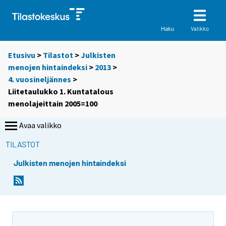
Valikko
Haku
Etusivu
>
Tilastot
>
Julkisten
menojen hintaindeksi
>
2013
>
4. vuosineljännes
>
Liitetaulukko 1. Kuntatalous
menolajeittain 2005=100
Avaa valikko
TILASTOT
Julkisten menojen hintaindeksi