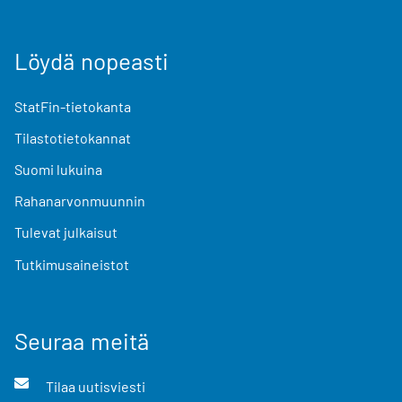
Löydä nopeasti
StatFin-tietokanta
Tilastotietokannat
Suomi lukuina
Rahanarvonmuunnin
Tulevat julkaisut
Tutkimusaineistot
Seuraa meitä
Tilaa uutisviesti