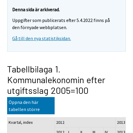
Denna sida är arkiverad.
Uppgifter som publicerats efter 5.4.2022 finns på
den förnyade webbplatsen.
Gå till den nya statistiksidan.
Tabellbilaga 1.
Kommunalekonomin efter
utgiftsslag 2005=100
Öppna den här
tabellen större
1)
Kvartal, index
2012
2013
2012
I
II
III
IV
2013
I