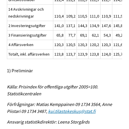
14 Avskrivningar och
nedskrivningar
110,4
109,2
110,5
111,0
110,9
111,9
11
2 Investeringsutgifter
141,0
137,1
144,3
134,9
147,6
145,8
14
3 Finansieringsutgifter
65,8
77,7
69,1
62,1
54,3
49,2
4 Affärsverken
120,3
120,5
120,3
120,2
120,3
121,6
12
Totalt, inkl. affärsverken
123,8
123,7
123,9
123,8
124,0
125,7
12
1) Preliminär
Källa: Prisindex för offentliga utgifter 2005=100.
Statistikcentralen
Förfrågningar: Matias Kemppainen 09 1734 3564, Anne
Piistari 09 1734 3487,
kui.tilastokeskus@stat.fi
Ansvarig statistikdirektör: Leena Storgårds