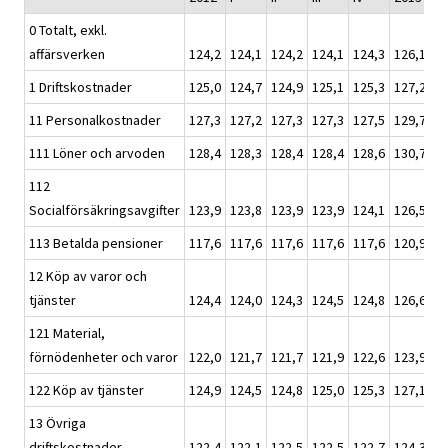
0 Totalt, exkl.
affärsverken
124,2
124,1
124,2
124,1
124,3
126,1
12
1 Driftskostnader
125,0
124,7
124,9
125,1
125,3
127,2
12
11 Personalkostnader
127,3
127,2
127,3
127,3
127,5
129,7
12
111 Löner och arvoden
128,4
128,3
128,4
128,4
128,6
130,7
12
112
Socialförsäkringsavgifter
123,9
123,8
123,9
123,9
124,1
126,5
12
113 Betalda pensioner
117,6
117,6
117,6
117,6
117,6
120,9
12
12 Köp av varor och
tjänster
124,4
124,0
124,3
124,5
124,8
126,6
12
121 Material,
förnödenheter och varor
122,0
121,7
121,7
121,9
122,6
123,9
12
122 Köp av tjänster
124,9
124,5
124,8
125,0
125,3
127,1
12
13 Övriga
driftskostnader
122,4
122,1
122,5
122,5
122,7
124,3
12