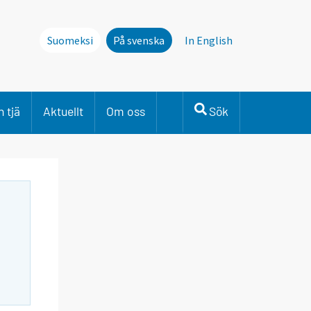
Suomeksi
På svenska
In English
 tjä
Aktuellt
Om oss
Sök