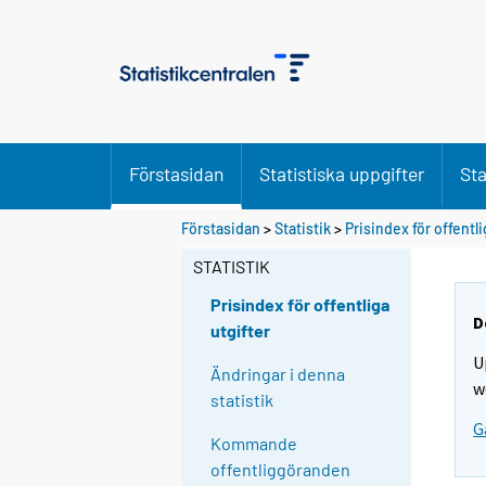
Förstasidan
Statistiska uppgifter
Sta
Förstasidan
>
Statistik
>
Prisindex för offentli
STATISTIK
Prisindex för offentliga
D
utgifter
U
Ändringar i denna
w
statistik
G
Kommande
offentliggöranden