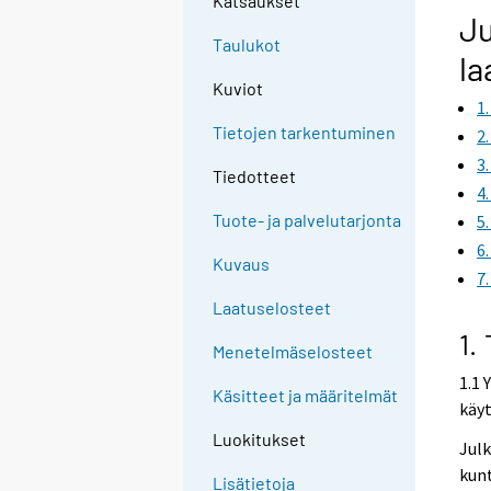
Katsaukset
Ju
Taulukot
la
Kuviot
1
Tietojen tarkentuminen
2
3
Tiedotteet
4
Tuote- ja palvelutarjonta
5
6
Kuvaus
7
Laatuselosteet
1.
Menetelmäselosteet
1.1 
Käsitteet ja määritelmät
käy
Luokitukset
Julk
kunt
Lisätietoja