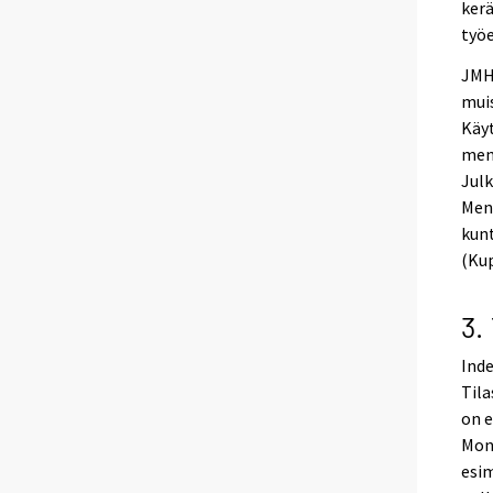
kerä
työe
JMHI
muis
Käyt
meno
Julk
Men
kunt
(Kup
3.
Inde
Tila
on e
Mone
esim