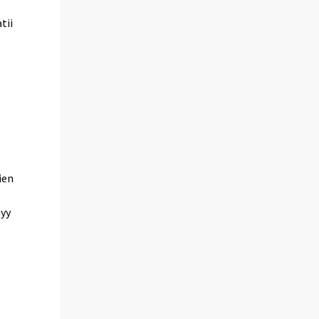
tii
ien
tyy