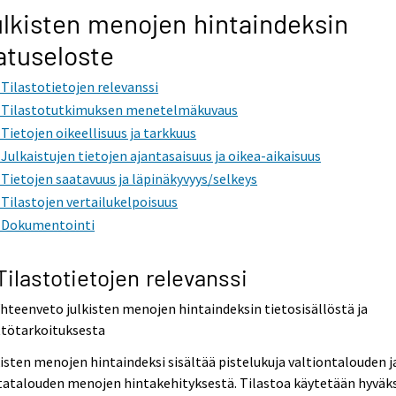
lkisten menojen hintaindeksin
atuseloste
. Tilastotietojen relevanssi
. Tilastotutkimuksen menetelmäkuvaus
. Tietojen oikeellisuus ja tarkkuus
. Julkaistujen tietojen ajantasaisuus ja oikea-aikaisuus
. Tietojen saatavuus ja läpinäkyvyys/selkeys
. Tilastojen vertailukelpoisuus
. Dokumentointi
 Tilastotietojen relevanssi
Yhteenveto julkisten menojen hintaindeksin tietosisällöstä ja
ttötarkoituksesta
isten menojen hintaindeksi sisältää pistelukuja valtiontalouden j
atalouden menojen hintakehityksestä. Tilastoa käytetään hyväks