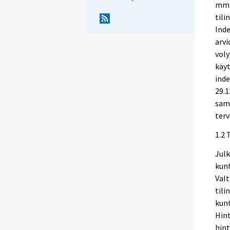
mm.
tili
Inde
arvi
voly
käyt
inde
29.1
sama
terv
1.2 
Julk
kun
Valt
tili
kun
Hin
hint