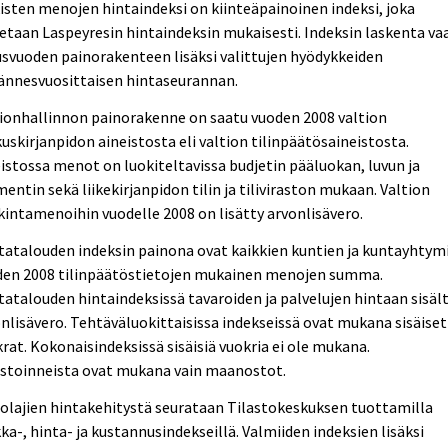
isten menojen hintaindeksi on kiinteäpainoinen indeksi, joka
etaan Laspeyresin hintaindeksin mukaisesti. Indeksin laskenta vaa
svuoden painorakenteen lisäksi valittujen hyödykkeiden
ännesvuosittaisen hintaseurannan.
ionhallinnon painorakenne on saatu vuoden 2008 valtion
uskirjanpidon aineistosta eli valtion tilinpäätösaineistosta.
istossa menot on luokiteltavissa budjetin pääluokan, luvun ja
ntin sekä liikekirjanpidon tilin ja tiliviraston mukaan. Valtion
intamenoihin vuodelle 2008 on lisätty arvonlisävero.
atalouden indeksin painona ovat kaikkien kuntien ja kuntayhtym
den 2008 tilinpäätöstietojen mukainen menojen summa.
atalouden hintaindeksissä tavaroiden ja palvelujen hintaan sisäl
nlisävero. Tehtäväluokittaisissa indekseissä ovat mukana sisäiset
rat. Kokonaisindeksissä sisäisiä vuokria ei ole mukana.
estoinneista ovat mukana vain maanostot.
lajien hintakehitystä seurataan Tilastokeskuksen tuottamilla
ka-, hinta- ja kustannusindekseillä. Valmiiden indeksien lisäksi