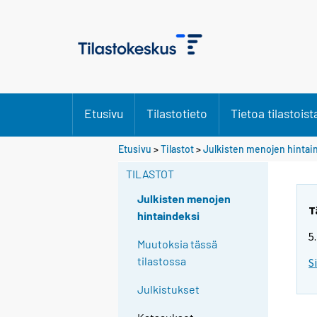
Etusivu
Tilastotieto
Tietoa tilastoist
Etusivu
>
Tilastot
>
Julkisten menojen hintai
TILASTOT
Julkisten menojen
T
hintaindeksi
5
Muutoksia tässä
tilastossa
S
Julkistukset