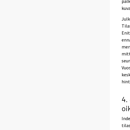
palk
kuv
Julk
Tila
Enit
enna
meno
mitt
seur
Vuo
kesk
hint
4.
oi
Inde
tila