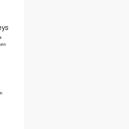
eys
a
sen
on