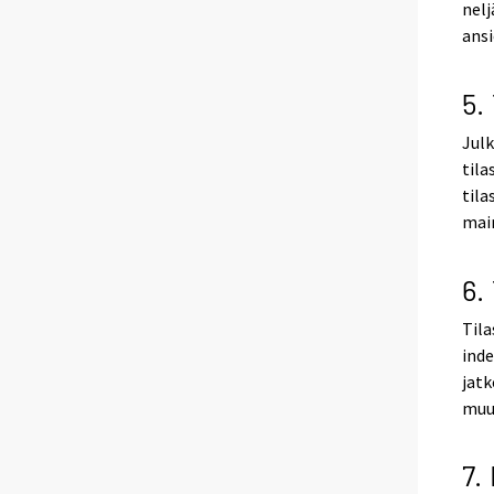
nelj
ansi
5.
Julk
tila
tila
mai
6.
Tila
inde
jatk
muut
7.