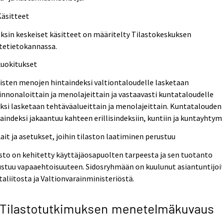
Käsitteet
ksin keskeiset käsitteet on määritelty Tilastokeskuksen
tetietokannassa.
Luokitukset
isten menojen hintaindeksi valtiontaloudelle lasketaan
innonaloittain ja menolajeittain ja vastaavasti kuntataloudelle
ksi lasketaan tehtäväalueittain ja menolajeittain. Kuntatalouden
aindeksi jakaantuu kahteen erillisindeksiin, kuntiin ja kuntayhtymi
Lait ja asetukset, joihin tilaston laatiminen perustuu
sto on kehitetty käyttäjäosapuolten tarpeesta ja sen tuotanto
stuu vapaaehtoisuuteen. Sidosryhmään on kuulunut asiantuntijoi
aliitosta ja Valtionvarainministeriöstä.
 Tilastotutkimuksen menetelmäkuvaus