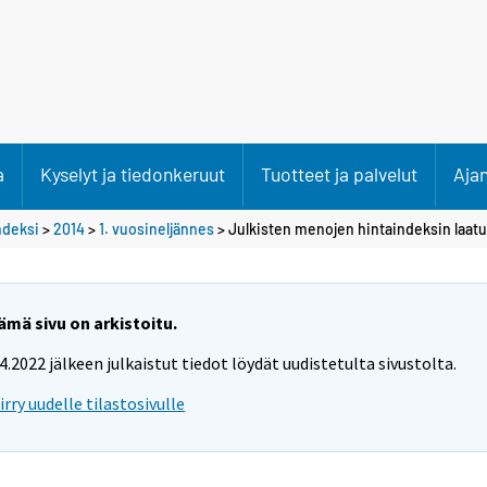
a
Kyselyt ja tiedonkeruut
Tuotteet ja palvelut
Aja
ndeksi
>
2014
>
1. vuosineljännes
> Julkisten menojen hintaindeksin laat
ämä sivu on arkistoitu.
.4.2022 jälkeen julkaistut tiedot löydät uudistetulta sivustolta.
iirry uudelle tilastosivulle