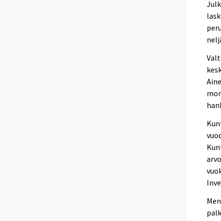
Julk
lask
peru
nelj
Valt
kesk
Aine
mome
hank
Kunt
vuo
Kunt
arvo
vuok
Inv
Meno
palk