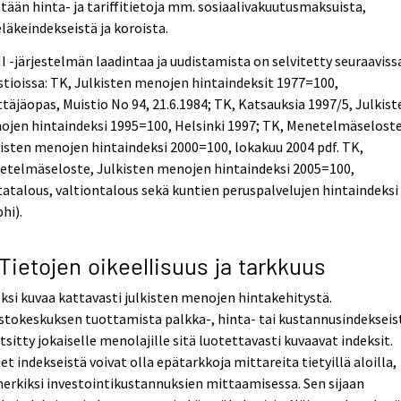
tään hinta- ja tariffitietoja mm. sosiaalivakuutusmaksuista,
läkeindekseistä ja koroista.
 -järjestelmän laadintaa ja uudistamista on selvitetty seuraaviss
tioissa: TK, Julkisten menojen hintaindeksit 1977=100,
täjäopas, Muistio No 94, 21.6.1984; TK, Katsauksia 1997/5, Julkist
jen hintaindeksi 1995=100, Helsinki 1997; TK, Menetelmäseloste
isten menojen hintaindeksi 2000=100, lokakuu 2004 pdf. TK,
etelmäseloste, Julkisten menojen hintaindeksi 2005=100,
atalous, valtiontalous sekä kuntien peruspalvelujen hintaindeksi
hi).
 Tietojen oikeellisuus ja tarkkuus
ksi kuvaa kattavasti julkisten menojen hintakehitystä.
stokeskuksen tuottamista palkka-, hinta- tai kustannusindekseis
tsitty jokaiselle menolajille sitä luotettavasti kuvaavat indeksit.
t indekseistä voivat olla epätarkkoja mittareita tietyillä aloilla,
erkiksi investointikustannuksien mittaamisessa. Sen sijaan