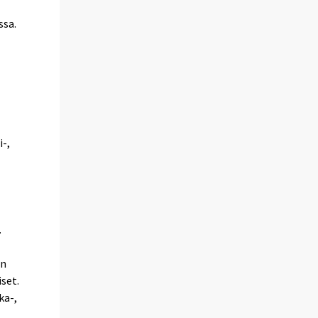
ssa.
i-,
.
en
set.
ka-,