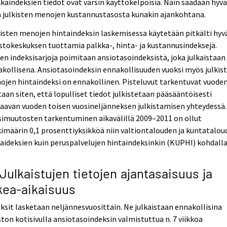
kaindeksien tiedot ovat varsin käyttökelpoisia. Näin saadaan hyv
a julkisten menojen kustannustasosta kunakin ajankohtana.
isten menojen hintaindeksin laskemisessa käytetään pitkälti hyv
stokeskuksen tuottamia palkka-, hinta- ja kustannusindeksejä.
en indeksisarjoja poimitaan ansiotasoindeksistä, joka julkaistaan
kollisena. Ansiotasoindeksin ennakollisuuden vuoksi myös julkis
jen hintaindeksi on ennakollinen. Pisteluvut tarkentuvat vuode
aan siten, että lopulliset tiedot julkistetaan pääsääntöisesti
aavan vuoden toisen vuosineljänneksen julkistamisen yhteydessä.
simuutosten tarkentuminen aikavälillä 2009–2011 on ollut
imäärin 0,1 prosenttiyksikköä niin valtiontalouden ja kuntatalo
aideksien kuin peruspalvelujen hintaindeksinkin (KUPHI) kohdalla
 Julkaistujen tietojen ajantasaisuus ja
kea-aikaisuus
ksit lasketaan neljännesvuosittain. Ne julkaistaan ennakollisina
ston kotisivulla ansiotasoindeksin valmistuttua n. 7 viikkoa