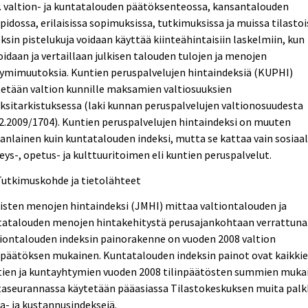
 valtion- ja kuntatalouden päätöksenteossa, kansantalouden
npidossa, erilaisissa sopimuksissa, tutkimuksissa ja muissa tilastoi
ksin pistelukuja voidaan käyttää kiinteähintaisiin laskelmiin, kun
oidaan ja vertaillaan julkisen talouden tulojen ja menojen
ymimuutoksia. Kuntien peruspalvelujen hintaindeksiä (KUPHI)
etään valtion kunnille maksamien valtiosuuksien
ksitarkistuksessa (laki kunnan peruspalvelujen valtionosuudesta
2.2009/1704). Kuntien peruspalvelujen hintaindeksi on muuten
nlainen kuin kuntatalouden indeksi, mutta se kattaa vain sosiaal
eys-, opetus- ja kulttuuritoimen eli kuntien peruspalvelut.
Tutkimuskohde ja tietolähteet
isten menojen hintaindeksi (JMHI) mittaa valtiontalouden ja
tatalouden menojen hintakehitystä perusajankohtaan verrattuna
iontalouden indeksin painorakenne on vuoden 2008 valtion
npäätöksen mukainen. Kuntatalouden indeksin painot ovat kaikki
tien ja kuntayhtymien vuoden 2008 tilinpäätösten summien mukai
taseurannassa käytetään pääasiassa Tilastokeskuksen muita palk
a- ja kustannusindeksejä.