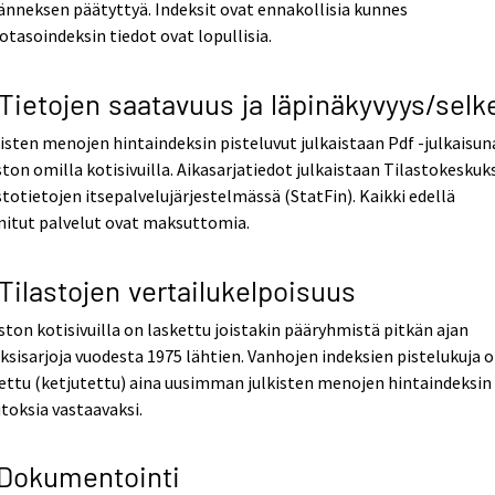
änneksen päätyttyä. Indeksit ovat ennakollisia kunnes
otasoindeksin tiedot ovat lopullisia.
 Tietojen saatavuus ja läpinäkyvyys/selk
isten menojen hintaindeksin pisteluvut julkaistaan Pdf -julkaisun
ston omilla kotisivuilla. Aikasarjatiedot julkaistaan Tilastokeskuk
stotietojen itsepalvelujärjestelmässä (StatFin). Kaikki edellä
nitut palvelut ovat maksuttomia.
 Tilastojen vertailukelpoisuus
ston kotisivuilla on laskettu joistakin pääryhmistä pitkän ajan
ksisarjoja vuodesta 1975 lähtien. Vanhojen indeksien pistelukuja 
ettu (ketjutettu) aina uusimman julkisten menojen hintaindeksin
oksia vastaavaksi.
 Dokumentointi