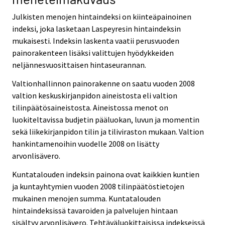
Julkisten menojen hintaindeksi on kiinteäpainoinen
indeksi, joka lasketaan Laspeyresin hintaindeksin
mukaisesti. Indeksin laskenta vaatii perusvuoden
painorakenteen lisäksi valittujen hyödykkeiden
neljännesvuosittaisen hintaseurannan.
Valtionhallinnon painorakenne on saatu vuoden 2008
valtion keskuskirjanpidon aineistosta eli valtion
tilinpäätösaineistosta. Aineistossa menot on
luokiteltavissa budjetin pääluokan, luvun ja momentin
sekä liikekirjanpidon tilin ja tiliviraston mukaan. Valtion
hankintamenoihin vuodelle 2008 on lisätty
arvonlisävero.
Kuntatalouden indeksin painona ovat kaikkien kuntien
ja kuntayhtymien vuoden 2008 tilinpäätöstietojen
mukainen menojen summa. Kuntatalouden
hintaindeksissä tavaroiden ja palvelujen hintaan
sisältyy arvonlisävero. Tehtäväluokittaisissa indekseissä