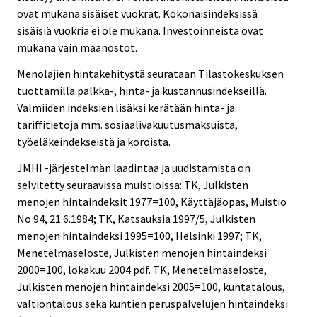
ovat mukana sisäiset vuokrat. Kokonaisindeksissä
sisäisiä vuokria ei ole mukana. Investoinneista ovat
mukana vain maanostot.
Menolajien hintakehitystä seurataan Tilastokeskuksen
tuottamilla palkka-, hinta- ja kustannusindekseillä.
Valmiiden indeksien lisäksi kerätään hinta- ja
tariffitietoja mm. sosiaalivakuutusmaksuista,
työeläkeindekseistä ja koroista.
JMHI -järjestelmän laadintaa ja uudistamista on
selvitetty seuraavissa muistioissa: TK, Julkisten
menojen hintaindeksit 1977=100, Käyttäjäopas, Muistio
No 94, 21.6.1984; TK, Katsauksia 1997/5, Julkisten
menojen hintaindeksi 1995=100, Helsinki 1997; TK,
Menetelmäseloste, Julkisten menojen hintaindeksi
2000=100, lokakuu 2004 pdf. TK, Menetelmäseloste,
Julkisten menojen hintaindeksi 2005=100, kuntatalous,
valtiontalous sekä kuntien peruspalvelujen hintaindeksi