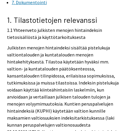
7. Dokumentointi
1. Tilastotietojen relevanssi
1.1 Yhteenveto julkisten menojen hintaindeksin
tietosisällöstä ja käyttötarkoituksesta
Julkisten menojen hintaindeksi sisältää pistelukuja
valtiontalouden ja kuntatalouden menojen
hintakehityksestä. Tilastoa käytetään hyväksi mm.
valtion- ja kuntatalouden päätöksenteossa,
kansantalouden tilinpidossa, erilaisissa sopimuksissa,
tutkimuksissa ja muissa tilastoissa. Indeksin pistelukuja
voidaan käyttää kiinteähintaisiin laskelmiin, kun
arvioidaan ja vertaillaan julkisen talouden tulojen ja
menojen volyymimuutoksia. Kuntien peruspalvelujen
hintaindeksiä (KUPHI) käytetään valtion kunnille
maksamien valtiosuuksien indeksitarkistuksessa (laki
kunnan peruspalvelujen valtionosuudesta