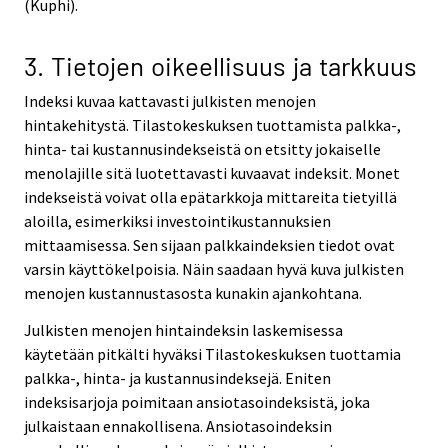
(Kuphi).
3. Tietojen oikeellisuus ja tarkkuus
Indeksi kuvaa kattavasti julkisten menojen
hintakehitystä. Tilastokeskuksen tuottamista palkka-,
hinta- tai kustannusindekseistä on etsitty jokaiselle
menolajille sitä luotettavasti kuvaavat indeksit. Monet
indekseistä voivat olla epätarkkoja mittareita tietyillä
aloilla, esimerkiksi investointikustannuksien
mittaamisessa. Sen sijaan palkkaindeksien tiedot ovat
varsin käyttökelpoisia. Näin saadaan hyvä kuva julkisten
menojen kustannustasosta kunakin ajankohtana.
Julkisten menojen hintaindeksin laskemisessa
käytetään pitkälti hyväksi Tilastokeskuksen tuottamia
palkka-, hinta- ja kustannusindeksejä. Eniten
indeksisarjoja poimitaan ansiotasoindeksistä, joka
julkaistaan ennakollisena. Ansiotasoindeksin