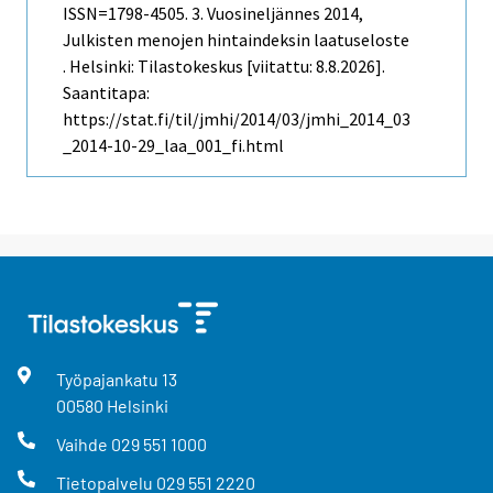
ISSN=1798-4505.
3. Vuosineljännes
2014,
Julkisten menojen hintaindeksin laatuseloste
. Helsinki: Tilastokeskus [viitattu: 8.8.2026].
Saantitapa:
https://stat.fi/til/jmhi/2014/03/jmhi_2014_03
_2014-10-29_laa_001_fi.html
Työpajankatu
13
00580
Helsinki
Vaihde
029 551 1000
Tietopalvelu
029 551 2220