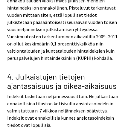
ennakollisuuden vuoksi myös julkisten menojen
hintaindeksi on ennakollinen. Pisteluvut tarkentuvat
vuoden mittaan siten, että lopulliset tiedot
julkistetaan pääsääntöisesti seuraavan vuoden toisen
vuosineljänneksen julkistamisen yhteydessä.
Vuosimuutosten tarkentuminen aikavälillä 2009–2011
on ollut keskimäärin 0,1 prosenttiyksikköä niin
valtiontalouden ja kuntatalouden hintaideksien kuin
peruspalvelujen hintaindeksinkin (KUPHI) kohdalla.
4. Julkaistujen tietojen
ajantasaisuus ja oikea-aikaisuus
Indeksit lasketaan neljännesvuosittain. Ne julkaistaan
ennakollisina tilaston kotisivulla ansiotasoindeksin
valmistuttua n. 7 viikkoa neljänneksen päätyttyä.
Indeksit ovat ennakollisia kunnes ansiotasoindeksin
tiedot ovat lopullisia.