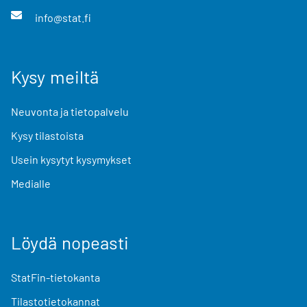
info@stat.fi
Kysy meiltä
Neuvonta ja tietopalvelu
Kysy tilastoista
Usein kysytyt kysymykset
Medialle
Löydä nopeasti
StatFin-tietokanta
Tilastotietokannat