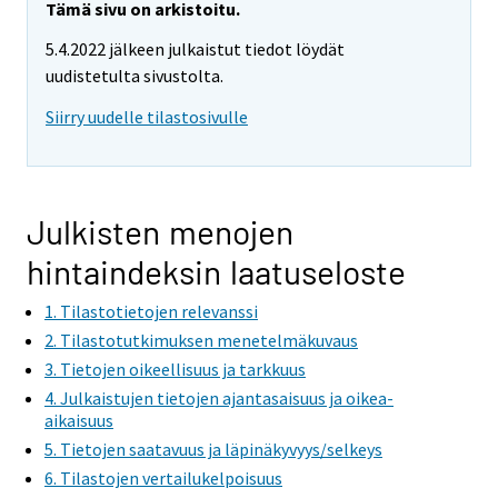
Tämä sivu on arkistoitu.
5.4.2022 jälkeen julkaistut tiedot löydät
uudistetulta sivustolta.
Siirry uudelle tilastosivulle
Julkisten menojen
hintaindeksin laatuseloste
1. Tilastotietojen relevanssi
2. Tilastotutkimuksen menetelmäkuvaus
3. Tietojen oikeellisuus ja tarkkuus
4. Julkaistujen tietojen ajantasaisuus ja oikea-
aikaisuus
5. Tietojen saatavuus ja läpinäkyvyys/selkeys
6. Tilastojen vertailukelpoisuus