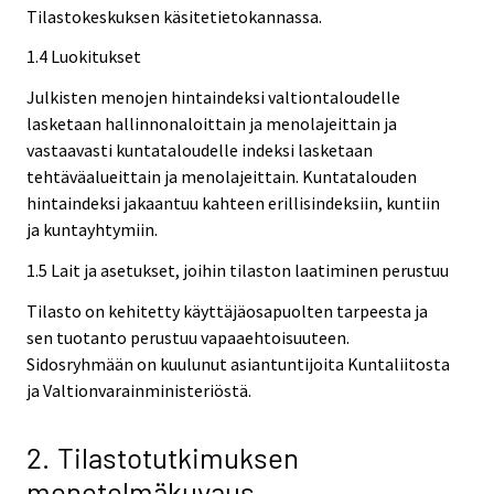
Tilastokeskuksen käsitetietokannassa.
1.4 Luokitukset
Julkisten menojen hintaindeksi valtiontaloudelle
lasketaan hallinnonaloittain ja menolajeittain ja
vastaavasti kuntataloudelle indeksi lasketaan
tehtäväalueittain ja menolajeittain. Kuntatalouden
hintaindeksi jakaantuu kahteen erillisindeksiin, kuntiin
ja kuntayhtymiin.
1.5 Lait ja asetukset, joihin tilaston laatiminen perustuu
Tilasto on kehitetty käyttäjäosapuolten tarpeesta ja
sen tuotanto perustuu vapaaehtoisuuteen.
Sidosryhmään on kuulunut asiantuntijoita Kuntaliitosta
ja Valtionvarainministeriöstä.
2. Tilastotutkimuksen
menetelmäkuvaus