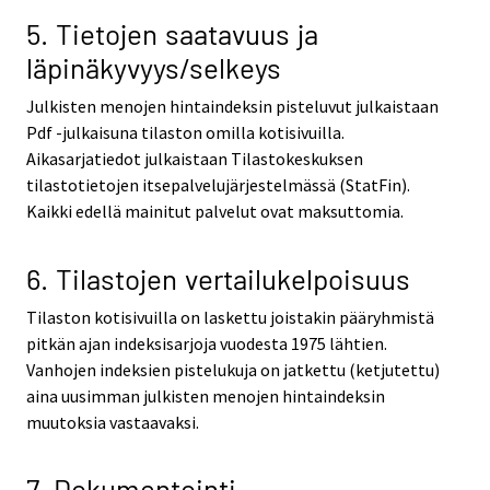
5. Tietojen saatavuus ja
läpinäkyvyys/selkeys
Julkisten menojen hintaindeksin pisteluvut julkaistaan
Pdf -julkaisuna tilaston omilla kotisivuilla.
Aikasarjatiedot julkaistaan Tilastokeskuksen
tilastotietojen itsepalvelujärjestelmässä (StatFin).
Kaikki edellä mainitut palvelut ovat maksuttomia.
6. Tilastojen vertailukelpoisuus
Tilaston kotisivuilla on laskettu joistakin pääryhmistä
pitkän ajan indeksisarjoja vuodesta 1975 lähtien.
Vanhojen indeksien pistelukuja on jatkettu (ketjutettu)
aina uusimman julkisten menojen hintaindeksin
muutoksia vastaavaksi.
7. Dokumentointi