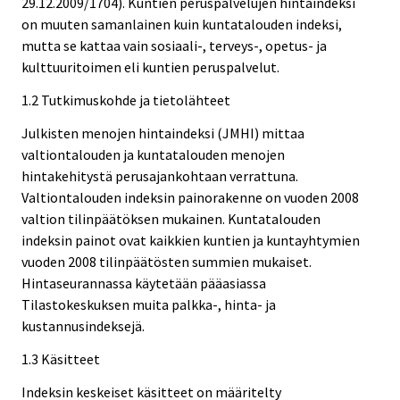
29.12.2009/1704). Kuntien peruspalvelujen hintaindeksi
on muuten samanlainen kuin kuntatalouden indeksi,
mutta se kattaa vain sosiaali-, terveys-, opetus- ja
kulttuuritoimen eli kuntien peruspalvelut.
1.2 Tutkimuskohde ja tietolähteet
Julkisten menojen hintaindeksi (JMHI) mittaa
valtiontalouden ja kuntatalouden menojen
hintakehitystä perusajankohtaan verrattuna.
Valtiontalouden indeksin painorakenne on vuoden 2008
valtion tilinpäätöksen mukainen. Kuntatalouden
indeksin painot ovat kaikkien kuntien ja kuntayhtymien
vuoden 2008 tilinpäätösten summien mukaiset.
Hintaseurannassa käytetään pääasiassa
Tilastokeskuksen muita palkka-, hinta- ja
kustannusindeksejä.
1.3 Käsitteet
Indeksin keskeiset käsitteet on määritelty