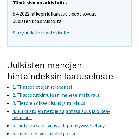
Tämä sivu on arkistoitu.
5.4.2022 jälkeen julkaistut tiedot löydät
uudistetulta sivustolta.
Siirry uudelle tilastosivulle
Julkisten menojen
hintaindeksin laatuseloste
1. Tilastotietojen relevanssi
2. Tilastotutkimuksen menetelmäkuvaus
3. Tietojen oikeellisuus ja tarkkuus
4. Julkaistujen tietojen ajantasaisuus ja oikea-
aikaisuus
5. Tietojen saatavuus ja läpinäkyvyys/selkeys
6. Tilastojen vertailukelpoisuus