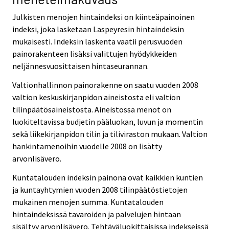
Julkisten menojen hintaindeksi on kiinteäpainoinen
indeksi, joka lasketaan Laspeyresin hintaindeksin
mukaisesti. Indeksin laskenta vaatii perusvuoden
painorakenteen lisäksi valittujen hyödykkeiden
neljännesvuosittaisen hintaseurannan.
Valtionhallinnon painorakenne on saatu vuoden 2008
valtion keskuskirjanpidon aineistosta eli valtion
tilinpäätösaineistosta. Aineistossa menot on
luokiteltavissa budjetin pääluokan, luvun ja momentin
sekä liikekirjanpidon tilin ja tiliviraston mukaan. Valtion
hankintamenoihin vuodelle 2008 on lisätty
arvonlisävero.
Kuntatalouden indeksin painona ovat kaikkien kuntien
ja kuntayhtymien vuoden 2008 tilinpäätöstietojen
mukainen menojen summa. Kuntatalouden
hintaindeksissä tavaroiden ja palvelujen hintaan
sisältyy arvonlisävero. Tehtäväluokittaisissa indekseissä