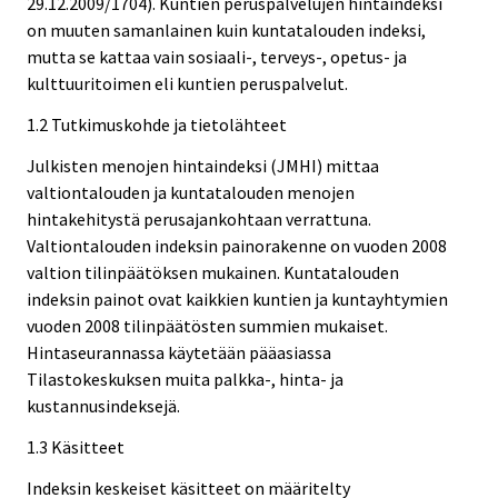
29.12.2009/1704). Kuntien peruspalvelujen hintaindeksi
on muuten samanlainen kuin kuntatalouden indeksi,
mutta se kattaa vain sosiaali-, terveys-, opetus- ja
kulttuuritoimen eli kuntien peruspalvelut.
1.2 Tutkimuskohde ja tietolähteet
Julkisten menojen hintaindeksi (JMHI) mittaa
valtiontalouden ja kuntatalouden menojen
hintakehitystä perusajankohtaan verrattuna.
Valtiontalouden indeksin painorakenne on vuoden 2008
valtion tilinpäätöksen mukainen. Kuntatalouden
indeksin painot ovat kaikkien kuntien ja kuntayhtymien
vuoden 2008 tilinpäätösten summien mukaiset.
Hintaseurannassa käytetään pääasiassa
Tilastokeskuksen muita palkka-, hinta- ja
kustannusindeksejä.
1.3 Käsitteet
Indeksin keskeiset käsitteet on määritelty