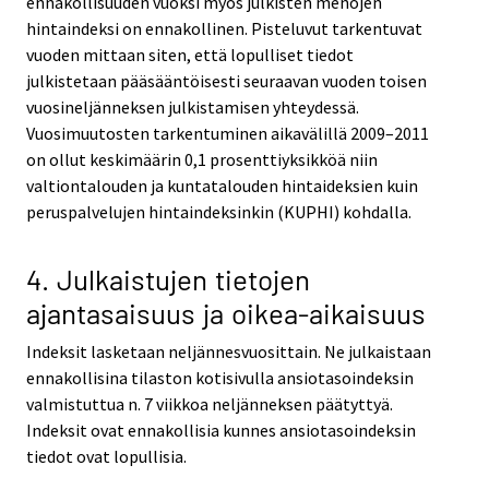
ennakollisuuden vuoksi myös julkisten menojen
hintaindeksi on ennakollinen. Pisteluvut tarkentuvat
vuoden mittaan siten, että lopulliset tiedot
julkistetaan pääsääntöisesti seuraavan vuoden toisen
vuosineljänneksen julkistamisen yhteydessä.
Vuosimuutosten tarkentuminen aikavälillä 2009–2011
on ollut keskimäärin 0,1 prosenttiyksikköä niin
valtiontalouden ja kuntatalouden hintaideksien kuin
peruspalvelujen hintaindeksinkin (KUPHI) kohdalla.
4. Julkaistujen tietojen
ajantasaisuus ja oikea-aikaisuus
Indeksit lasketaan neljännesvuosittain. Ne julkaistaan
ennakollisina tilaston kotisivulla ansiotasoindeksin
valmistuttua n. 7 viikkoa neljänneksen päätyttyä.
Indeksit ovat ennakollisia kunnes ansiotasoindeksin
tiedot ovat lopullisia.