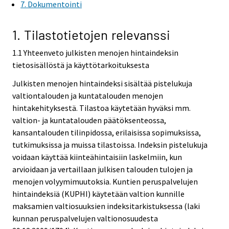
7. Dokumentointi
1. Tilastotietojen relevanssi
1.1 Yhteenveto julkisten menojen hintaindeksin
tietosisällöstä ja käyttötarkoituksesta
Julkisten menojen hintaindeksi sisältää pistelukuja
valtiontalouden ja kuntatalouden menojen
hintakehityksestä. Tilastoa käytetään hyväksi mm.
valtion- ja kuntatalouden päätöksenteossa,
kansantalouden tilinpidossa, erilaisissa sopimuksissa,
tutkimuksissa ja muissa tilastoissa. Indeksin pistelukuja
voidaan käyttää kiinteähintaisiin laskelmiin, kun
arvioidaan ja vertaillaan julkisen talouden tulojen ja
menojen volyymimuutoksia. Kuntien peruspalvelujen
hintaindeksiä (KUPHI) käytetään valtion kunnille
maksamien valtiosuuksien indeksitarkistuksessa (laki
kunnan peruspalvelujen valtionosuudesta