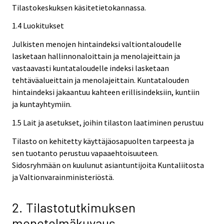
Tilastokeskuksen käsitetietokannassa.
1.4 Luokitukset
Julkisten menojen hintaindeksi valtiontaloudelle
lasketaan hallinnonaloittain ja menolajeittain ja
vastaavasti kuntataloudelle indeksi lasketaan
tehtäväalueittain ja menolajeittain. Kuntatalouden
hintaindeksi jakaantuu kahteen erillisindeksiin, kuntiin
ja kuntayhtymiin.
1.5 Lait ja asetukset, joihin tilaston laatiminen perustuu
Tilasto on kehitetty käyttäjäosapuolten tarpeesta ja
sen tuotanto perustuu vapaaehtoisuuteen.
Sidosryhmään on kuulunut asiantuntijoita Kuntaliitosta
ja Valtionvarainministeriöstä.
2. Tilastotutkimuksen
menetelmäkuvaus