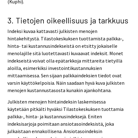
(Kuphi).
3. Tietojen oikeellisuus ja tarkkuus
Indeksi kuvaa kattavasti julkisten menojen
hintakehitystä. Tilastokeskuksen tuottamista palkka-,
hinta- tai kustannusindekseistä on etsitty jokaiselle
menolajille sitä luotettavasti kuvaavat indeksit. Monet
indekseistä voivat olla epätarkkoja mittareita tietyillä
aloilla, esimerkiksi investointikustannuksien
mittaamisessa. Sen sijaan palkkaindeksien tiedot ovat
varsin käyttökelpoisia. Näin saadaan hyvä kuva julkisten
menojen kustannustasosta kunakin ajankohtana.
Julkisten menojen hintaindeksin laskemisessa
käytetään pitkälti hyväksi Tilastokeskuksen tuottamia
palkka-, hinta- ja kustannusindeksejä. Eniten
indeksisarjoja poimitaan ansiotasoindeksistä, joka
julkaistaan ennakollisena. Ansiotasoindeksin