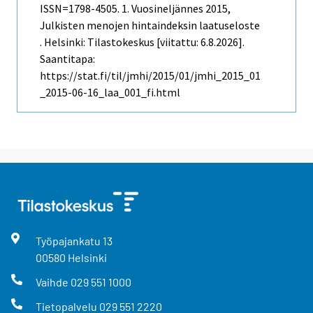
ISSN=1798-4505.
1. Vuosineljännes
2015,
Julkisten menojen hintaindeksin laatuseloste
. Helsinki: Tilastokeskus [viitattu: 6.8.2026].
Saantitapa:
https://stat.fi/til/jmhi/2015/01/jmhi_2015_01
_2015-06-16_laa_001_fi.html
Työpajankatu
13
00580
Helsinki
Vaihde
029 551 1000
Tietopalvelu
029 551 2220