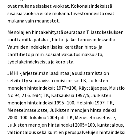
ovat mukana sisäiset vuokrat. Kokonaisindeksissä
sisäisiä vuokria ei ole mukana. Investoinneista ovat
mukana vain maanostot.
Menolajien hintakehitystä seurataan Tilastokeskuksen
tuottamilla palkka-, hinta- ja kustannusindekseillä.
Valmiiden indeksien lisäksi kerätään hinta- ja
tariffitietoja mm. sosiaalivakuutusmaksuista,
työeläkeindekseistä ja koroista.
JMHI -järjestelmän laadintaa ja uudistamista on
selvitetty seuraavissa muistioissa: TK, Julkisten
menojen hintaindeksit 1977=100, Käyttäjäopas, Muistio
No 94, 21.6.1984; TK, Katsauksia 1997/5, Julkisten
menojen hintaindeksi 1995=100, Helsinki 1997; TK,
Menetelmäseloste, Julkisten menojen hintaindeksi
2000=100, lokakuu 2004 pdf. TK, Menetelmäseloste,
Julkisten menojen hintaindeksi 2005=100, kuntatalous,
valtiontalous sekä kuntien peruspalvelujen hintaindeksi