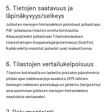
5. Tietojen saatavuus ja
läpinäkyvyys/selkeys
Julkisten menojen hintaindeksin pisteluvut julkaistaan
Pdf -julkaisuna tilaston omilla kotisivuilla.
Aikasarjatiedot julkaistaan Tilastokeskuksen
tilastotietojen itsepalvelujärjestelmässä (StatFin).
Kaikki edellä mainitut palvelut ovat maksuttomia.
6. Tilastojen vertailukelpoisuus
Tilaston kotisivuilla on laskettu joistakin pääryhmistä
pitkän ajan indeksisarjoja vuodesta 1975 lähtien.
Vanhojen indeksien pistelukuja on jatkettu (ketjutettu)
aina uusimman julkisten menojen hintaindeksin
muutoksia vastaavaksi.
7. Dokumentointi