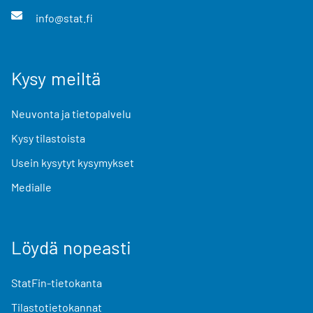
info@stat.fi
Kysy meiltä
Neuvonta ja tietopalvelu
Kysy tilastoista
Usein kysytyt kysymykset
Medialle
Löydä nopeasti
StatFin-tietokanta
Tilastotietokannat