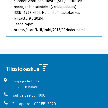
Suomen virallinen tilasto (SVT): Julkisten
menojen hintaindeksi [verkkojulkaisu].
ISSN=1798-4505. Helsinki: Tilastokeskus
[viitattu: 9.8.2026].
Saantitapa:
https://stat.fi/til/jmhi/2015/03/index.html
Työpajankatu
13
00580
Helsinki
Vaihde
029 551 1000
Tietopalvelu
029 551 2220