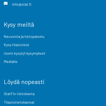
info@stat.fi
Kysy meiltä
Neuvonta ja tietopalvelu
Kysy tilastoista
Usein kysytyt kysymykset
Medialle
Löydä nopeasti
StatFin-tietokanta
Tilastotietokannat