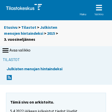
Valikko
Haku
Etusivu
>
Tilastot
>
Julkisten
menojen hintaindeksi
>
2015
>
3. vuosineljännes
Avaa valikko
TILASTOT
Julkisten menojen hintaindeksi
Tämä sivu on arkistoitu.
5.4.2022 jälkeen julkaistut tiedot löydät