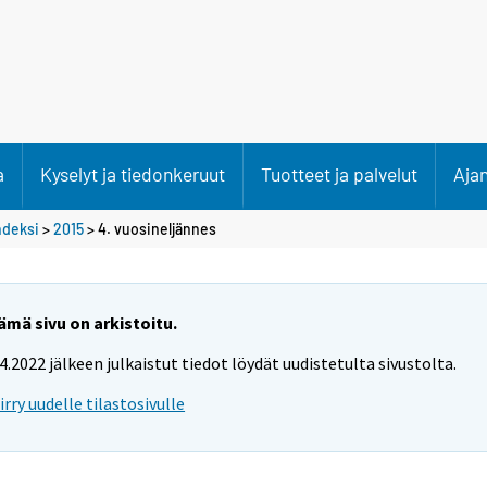
a
Kyselyt ja tiedonkeruut
Tuotteet ja palvelut
Aja
ndeksi
>
2015
>
4. vuosineljännes
ämä sivu on arkistoitu.
.4.2022 jälkeen julkaistut tiedot löydät uudistetulta sivustolta.
iirry uudelle tilastosivulle