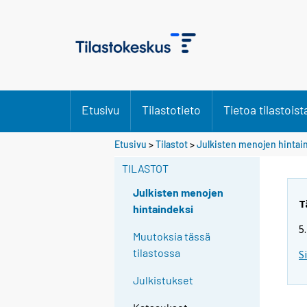
Etusivu
Tilastotieto
Tietoa tilastoist
Etusivu
>
Tilastot
>
Julkisten menojen hintai
TILASTOT
Julkisten menojen
T
hintaindeksi
5
Muutoksia tässä
tilastossa
S
Julkistukset