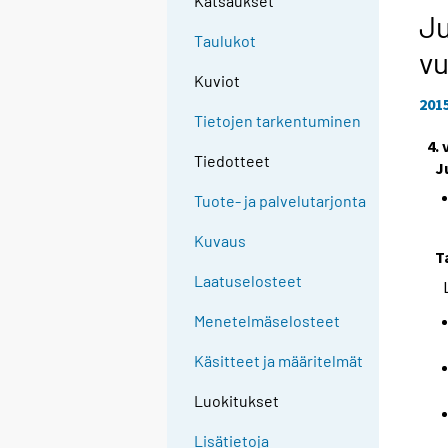
Katsaukset
Ju
Taulukot
vu
Kuviot
201
Tietojen tarkentuminen
4.
Tiedotteet
J
Tuote- ja palvelutarjonta
Kuvaus
T
Laatuselosteet
Menetelmäselosteet
Käsitteet ja määritelmät
Luokitukset
Lisätietoja