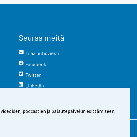
Seuraa meitä
Tilaa uutisviesti
Facebook
Twitter
LinkedIn
YouTube
Instagram
 videoiden, podcastien ja palautepalvelun esittämiseen.
stosta
Evästeasetukset