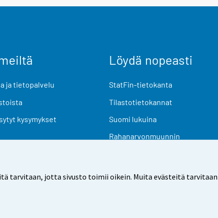
meiltä
Löydä nopeasti
 ja tietopalvelu
StatFin-tietokanta
stoista
Tilastotietokannat
sytyt kysymykset
Suomi lukuina
Rahanarvonmuunnin
Tulevat julkaisut
Tutkimusaineistot
arvitaan, jotta sivusto toimii oikein. Muita evästeitä tarvitaan
Käyttöehdot
Tietosuoja
Saavutettavuus
Tietoa sivu