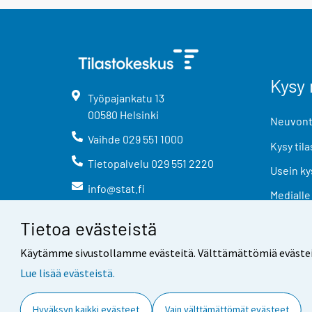
Kysy 
Työpajankatu
13
00580
Helsinki
Neuvonta
Vaihde
029 551 1000
Kysy tila
Tietopalvelu
029 551 2220
Usein ky
info@stat.fi
Medialle
Tietoa evästeistä
Käytämme sivustollamme evästeitä. Välttämättömiä evästeitä t
Lue lisää evästeistä.
Yhteystiedot
Palaute
Hyväksyn kaikki evästeet
Vain välttämättömät evästeet