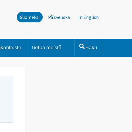
Suomeksi
På svenska
In English
nkohtaista
Tietoa meistä
Haku