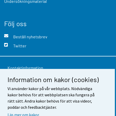
Undersökningsmaterial
Följ oss
Beställ nyhetsbrev
Twitter
Kontaktinformation
Information om kakor (cookies)
Respons
Vi använder kakor på vår webbplats. Nödvändiga
Användarvillkor
kakor behövs för att webbplatsen ska fungera på
Dataskydd
rätt sätt. Andra kakor behövs för att visa videor,
poddar och feedbacktjäster.
Tillgänglighet
Läs mer om kakor.