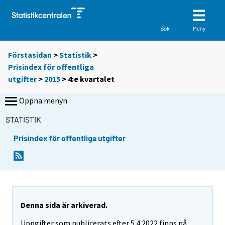
Meny
Sök
Förstasidan
>
Statistik
>
Prisindex för offentliga
utgifter
>
2015
>
4:e kvartalet
Öppna menyn
STATISTIK
Prisindex för offentliga utgifter
Denna sida är arkiverad.
Uppgifter som publicerats efter 5.4.2022 finns på