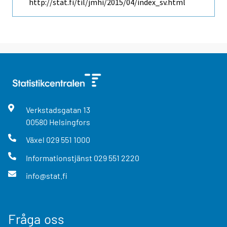
http://stat.fi/til/jmhi/2015/04/index_sv.html
Verkstadsgatan
13
00580
Helsingfors
Växel
029 551 1000
Informationstjänst
029 551 2220
info@stat.fi
Fråga oss