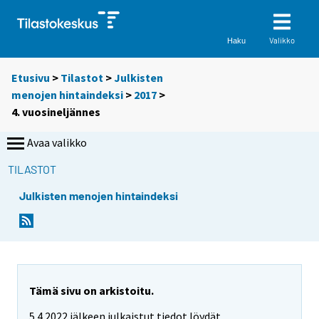
Valikko
Haku
Etusivu
>
Tilastot
>
Julkisten
menojen hintaindeksi
>
2017
>
4. vuosineljännes
Avaa valikko
TILASTOT
Julkisten menojen hintaindeksi
Tämä sivu on arkistoitu.
5.4.2022 jälkeen julkaistut tiedot löydät