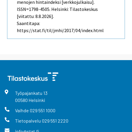
menojen hintaindeksi [verkkojulkaisu].
ISSN=1798-4505. Helsinki: Tilastokeskus
[viitattu: 8.8.2026].
Saantitapa:
https://stat.fi/til/jmhi/2017/04/index.html
Työpajankatu
13
00580
Helsinki
Vaihde
029 551 1000
Tietopalvelu
029 551 2220
info@stat.fi