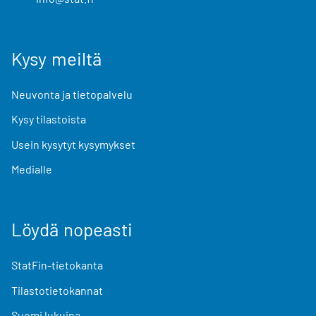
Kysy meiltä
Neuvonta ja tietopalvelu
Kysy tilastoista
Usein kysytyt kysymykset
Medialle
Löydä nopeasti
StatFin-tietokanta
Tilastotietokannat
Suomi lukuina