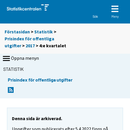
Meny
Sök
Förstasidan
>
Statistik
>
Prisindex för offentliga
utgifter
>
2017
>
4:e kvartalet
Öppna menyn
STATISTIK
Prisindex för offentliga utgifter
Denna sida är arkiverad.
Uppgifter som publicerats efter 5.4.2022 finns på