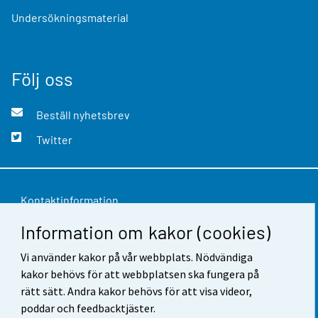
Undersökningsmaterial
Följ oss
Beställ nyhetsbrev
Twitter
Kontaktinformation
Information om kakor (cookies)
Respons
Vi använder kakor på vår webbplats. Nödvändiga
Användarvillkor
kakor behövs för att webbplatsen ska fungera på
Dataskydd
rätt sätt. Andra kakor behövs för att visa videor,
poddar och feedbacktjäster.
Tillgänglighet