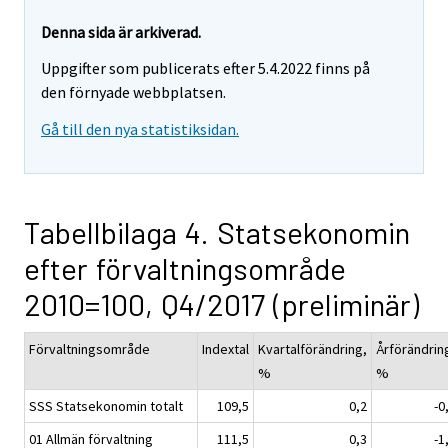
Denna sida är arkiverad.
Uppgifter som publicerats efter 5.4.2022 finns på
den förnyade webbplatsen.
Gå till den nya statistiksidan.
Tabellbilaga 4. Statsekonomin
efter förvaltningsområde
2010=100, Q4/2017 (preliminär)
Förvaltningsområde
Indextal
Kvartalförändring,
Årförändrin
%
%
SSS Statsekonomin totalt
109,5
0,2
-0
01 Allmän förvaltning
111,5
0,3
-1