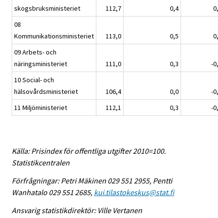
skogsbruksministeriet
112,7
0,4
0
08
Kommunikationsministeriet
113,0
0,5
0
09 Arbets- och
näringsministeriet
111,0
0,3
-0
10 Social- och
hälsovårdsministeriet
106,4
0,0
-0
11 Miljöministeriet
112,1
0,3
-0
Källa: Prisindex för offentliga utgifter 2010=100.
Statistikcentralen
Förfrågningar: Petri Mäkinen 029 551 2955, Pentti
Wanhatalo 029 551 2685,
kui.tilastokeskus@stat.fi
Ansvarig statistikdirektör: Ville Vertanen