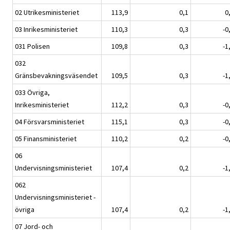
02 Utrikesministeriet
113,9
0,1
0
03 Inrikesministeriet
110,3
0,3
-0
031 Polisen
109,8
0,3
-1
032
Gränsbevakningsväsendet
109,5
0,3
-1
033 Övriga,
Inrikesministeriet
112,2
0,3
-0
04 Försvarsministeriet
115,1
0,3
-0
05 Finansministeriet
110,2
0,2
-0
06
Undervisningsministeriet
107,4
0,2
-1
062
Undervisningsministeriet -
övriga
107,4
0,2
-1
07 Jord- och