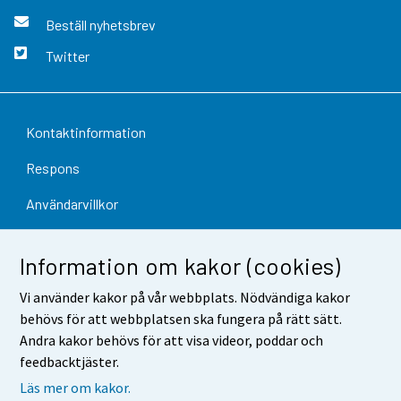
Beställ nyhetsbrev
Twitter
Kontaktinformation
Respons
Användarvillkor
Dataskydd
Information om kakor (cookies)
Tillgänglighet
Vi använder kakor på vår webbplats. Nödvändiga kakor
Information om webbplatsen
behövs för att webbplatsen ska fungera på rätt sätt.
Andra kakor behövs för att visa videor, poddar och
Cookie-inställningar
feedbacktjäster.
Läs mer om kakor.