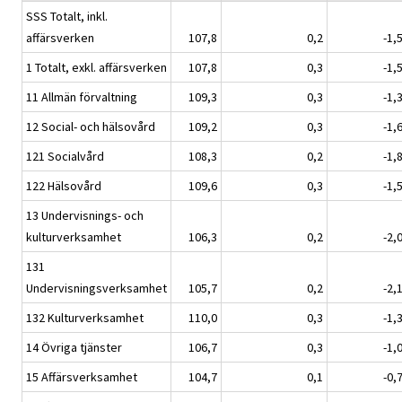
SSS Totalt, inkl.
affärsverken
107,8
0,2
-1,
1 Totalt, exkl. affärsverken
107,8
0,3
-1,
11 Allmän förvaltning
109,3
0,3
-1,
12 Social- och hälsovård
109,2
0,3
-1,
121 Socialvård
108,3
0,2
-1,
122 Hälsovård
109,6
0,3
-1,
13 Undervisnings- och
kulturverksamhet
106,3
0,2
-2,
131
Undervisningsverksamhet
105,7
0,2
-2,
132 Kulturverksamhet
110,0
0,3
-1,
14 Övriga tjänster
106,7
0,3
-1,
15 Affärsverksamhet
104,7
0,1
-0,