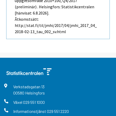
uppgiftsområde 2010=100, Q4/2017
(preliminär) . Helsingfors: Statistikcentralen
[hänvisat: 6.8.2026].
Åtkomstsätt:
http://stat.fi/til/jmhi/2017/04/jmhi_2017_04_
2018-02-13_tau_002_sv.html
Verkstadsgatan
13
00580
Helsingfors
Växel
029 551 1000
Informationstjänst
029 551 2220