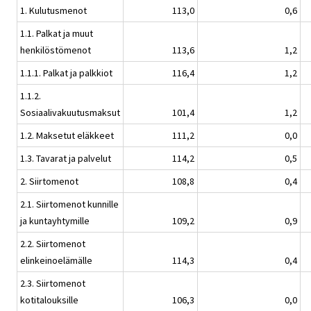
1. Kulutusmenot
113,0
0,6
1.1. Palkat ja muut
henkilöstömenot
113,6
1,2
1.1.1. Palkat ja palkkiot
116,4
1,2
1.1.2.
Sosiaalivakuutusmaksut
101,4
1,2
1.2. Maksetut eläkkeet
111,2
0,0
1.3. Tavarat ja palvelut
114,2
0,5
2. Siirtomenot
108,8
0,4
2.1. Siirtomenot kunnille
ja kuntayhtymille
109,2
0,9
2.2. Siirtomenot
elinkeinoelämälle
114,3
0,4
2.3. Siirtomenot
kotitalouksille
106,3
0,0