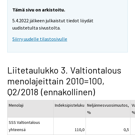
Tämä sivu on arkistoitu.
5.4.2022 jälkeen julkaistut tiedot löydät
uudistetulta sivustolta.
Siirry uudelle tilastosivulle
Liitetaulukko 3. Valtiontalous
menolajeittain 2010=100,
Q2/2018 (ennakollinen)
Menolaji
Indeksipisteluku
Neljännesvuosimuutos,
V
%
SSS Valtiontalous
yhteensä
110,0
0,5