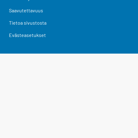
Saavutettavuus
Tietoa sivustosta
Evästeasetukset