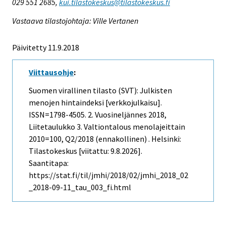
029 551 2685,
kui.tilastokeskus@tilastokeskus.fi
Vastaava tilastojohtaja: Ville Vertanen
Päivitetty 11.9.2018
Viittausohje
:
Suomen virallinen tilasto (SVT): Julkisten
menojen hintaindeksi [verkkojulkaisu].
ISSN=1798-4505.
2. Vuosineljännes
2018,
Liitetaulukko 3. Valtiontalous menolajeittain
2010=100, Q2/2018 (ennakollinen) . Helsinki:
Tilastokeskus [viitattu: 9.8.2026].
Saantitapa:
https://stat.fi/til/jmhi/2018/02/jmhi_2018_02
_2018-09-11_tau_003_fi.html