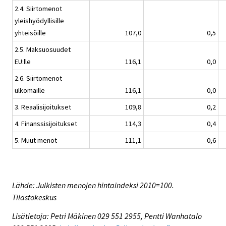
2.4. Siirtomenot
yleishyödyllisille
yhteisöille
107,0
0,5
2.5. Maksuosuudet
EU:lle
116,1
0,0
2.6. Siirtomenot
ulkomaille
116,1
0,0
3. Reaalisijoitukset
109,8
0,2
4. Finanssisijoitukset
114,3
0,4
5. Muut menot
111,1
0,6
Lähde: Julkisten menojen hintaindeksi 2010=100.
Tilastokeskus
Lisätietoja: Petri Mäkinen 029 551 2955, Pentti Wanhatalo