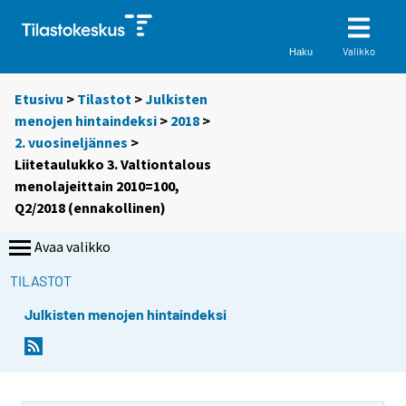
Valikko
Haku
Etusivu
>
Tilastot
>
Julkisten
menojen hintaindeksi
>
2018
>
2. vuosineljännes
>
Liitetaulukko 3. Valtiontalous
menolajeittain 2010=100,
Q2/2018 (ennakollinen)
Avaa valikko
TILASTOT
Julkisten menojen hintaindeksi