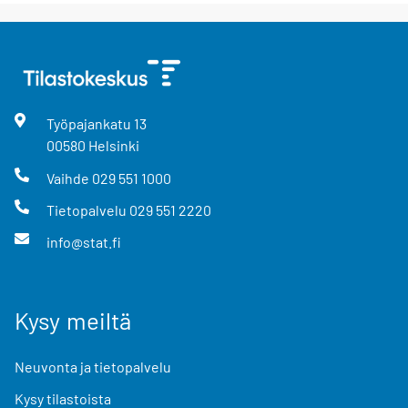
Työpajankatu
13
00580
Helsinki
Vaihde
029 551 1000
Tietopalvelu
029 551 2220
info@stat.fi
Kysy meiltä
Neuvonta ja tietopalvelu
Kysy tilastoista