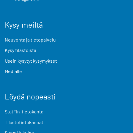
Kysy meiltä
Neuvonta ja tietopalvelu
Kysy tilastoista
Usein kysytyt kysymykset
Medialle
Löydä nopeasti
StatFin-tietokanta
Tilastotietokannat
Suomi lukuina