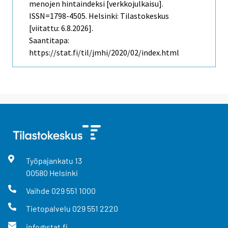
menojen hintaindeksi [verkkojulkaisu].
ISSN=1798-4505. Helsinki: Tilastokeskus
[viitattu: 6.8.2026].
Saantitapa:
https://stat.fi/til/jmhi/2020/02/index.html
Työpajankatu
13
00580
Helsinki
Vaihde
029 551 1000
Tietopalvelu
029 551 2220
info@stat.fi