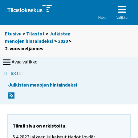
Valikko
Haku
Etusivu
>
Tilastot
>
Julkisten
menojen hintaindeksi
>
2020
>
2. vuosineljännes
Avaa valikko
TILASTOT
Julkisten menojen hintaindeksi
Tämä sivu on arkistoitu.
5.4.2022 jälkeen julkaistut tiedot löydät