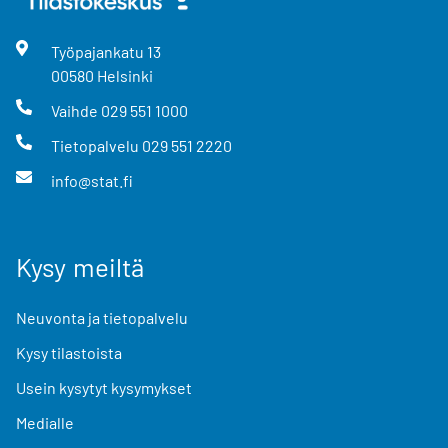
Työpajankatu
13
00580
Helsinki
Vaihde
029 551 1000
Tietopalvelu
029 551 2220
info@stat.fi
Kysy meiltä
Neuvonta ja tietopalvelu
Kysy tilastoista
Usein kysytyt kysymykset
Medialle