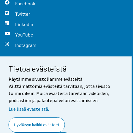
Facebook
Twitter
LinkedIn
YouTube
Instagram
Tietoa evästeistä
Yhteystiedot
Käytämme sivustollamme evästeitä.
Palaute
Välttämättömiä evästeitä tarvitaan, jotta sivusto
toimii oikein. Muita evästeitä tarvitaan videoiden,
Käyttöehdot
podcastien ja palautepalvelun esittämiseen.
Tietosuoja
Lue lisää evästeistä.
Saavutettavuus
Hyväksyn kaikki evästeet
Tietoa sivustosta