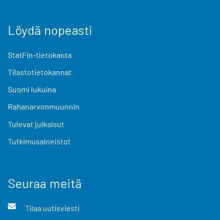
Löydä nopeasti
StatFin-tietokanta
Tilastotietokannat
Suomi lukuina
Rahanarvonmuunnin
Tulevat julkaisut
Tutkimusaineistot
Seuraa meitä
Tilaa uutisviesti