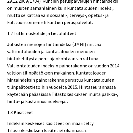
29.12.2009/1704). Kuntien peruspalvelujen hintaindeksi
on muuten samanlainen kuin kuntatalouden indeksi,
mutta se kattaa vain sosiaali-, terveys-, opetus- ja
kulttuuritoimen eli kuntien peruspalvelut.
1.2 Tutkimuskohde ja tietolähteet
Julkisten menojen hintaindeksi (JMHI) mittaa
valtiontalouden ja kuntatalouden menojen
hintakehitystä perusajankohtaan verrattuna.
Valtiontalouden indeksin painorakenne on vuoden 2014
valtion tilinpäätöksen mukainen. Kuntatalouden
hintaindeksin painorakenne perustuu kuntatalouden
tilinpäätöstietoihin vuodelta 2015. Hintaseurannassa
käytetään pääasiassa Tilastokeskuksen muita palkka-,
hinta- ja kustannusindeksejä. .
1.3 Käsitteet
Indeksin keskeiset käsitteet on määritelty
Tilastokeskuksen käsitetietokannassa.