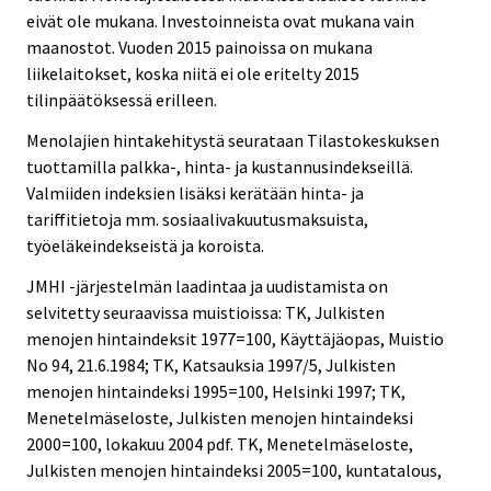
eivät ole mukana. Investoinneista ovat mukana vain
maanostot. Vuoden 2015 painoissa on mukana
liikelaitokset, koska niitä ei ole eritelty 2015
tilinpäätöksessä erilleen.
Menolajien hintakehitystä seurataan Tilastokeskuksen
tuottamilla palkka-, hinta- ja kustannusindekseillä.
Valmiiden indeksien lisäksi kerätään hinta- ja
tariffitietoja mm. sosiaalivakuutusmaksuista,
työeläkeindekseistä ja koroista.
JMHI -järjestelmän laadintaa ja uudistamista on
selvitetty seuraavissa muistioissa: TK, Julkisten
menojen hintaindeksit 1977=100, Käyttäjäopas, Muistio
No 94, 21.6.1984; TK, Katsauksia 1997/5, Julkisten
menojen hintaindeksi 1995=100, Helsinki 1997; TK,
Menetelmäseloste, Julkisten menojen hintaindeksi
2000=100, lokakuu 2004 pdf. TK, Menetelmäseloste,
Julkisten menojen hintaindeksi 2005=100, kuntatalous,