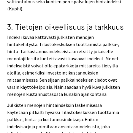
valtiontalous sekä kuntien peruspalvelujen hintaindeksi
(Kuphi).
3. Tietojen oikeellisuus ja tarkkuus
Indeksi kuvaa kattavasti julkisten menojen
hintakehitystä. Tilastokeskuksen tuottamista palkka-,
hinta- tai kustannusindekseistä on etsitty jokaiselle
menolajille sitä luotettavasti kuvaavat indeksit. Monet
indekseistä voivat olla epätarkkoja mittareita tietyillä
aloilla, esimerkiksi investointikustannuksien
mittaamisessa. Sen sijaan palkkaindeksien tiedot ovat
varsin käyttökelpoisia. Näin saadaan hyvä kuva julkisten
menojen kustannustasosta kunakin ajankohtana.
Julkisten menojen hintaindeksin laskemisessa
käytetään pitkälti hyväksi Tilastokeskuksen tuottamia
palkka-, hinta- ja kustannusindeksejä. Eniten
indeksisarjoja poimitaan ansiotasoindeksistä, joka