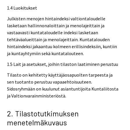
1.4 Luokitukset
Julkisten menojen hintaindeksi valtiontaloudelle
lasketaan hallinnonaloittain ja menolajeittain ja
vastaavasti kuntataloudelle indeksi lasketaan
tehtäväalueittain ja menolajeittain. Kuntatalouden
hintaindeksi jakaantuu kolmeen erillisindeksiin, kuntiin
ja kuntayhtymiin sekä kuntatalouteen.
1.5 Lait ja asetukset, joihin tilaston laatiminen perustuu
Tilasto on kehitetty käyttäjäosapuolten tarpeesta ja
sen tuotanto perustuu vapaaehtoisuuteen.
Sidosryhmään on kuulunut asiantuntijoita Kuntaliitosta
ja Valtionvarainministeriöstä.
2. Tilastotutkimuksen
menetelmäkuvaus