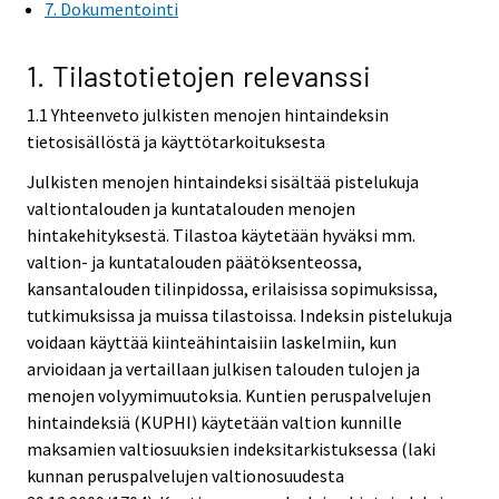
7. Dokumentointi
1. Tilastotietojen relevanssi
1.1 Yhteenveto julkisten menojen hintaindeksin
tietosisällöstä ja käyttötarkoituksesta
Julkisten menojen hintaindeksi sisältää pistelukuja
valtiontalouden ja kuntatalouden menojen
hintakehityksestä. Tilastoa käytetään hyväksi mm.
valtion- ja kuntatalouden päätöksenteossa,
kansantalouden tilinpidossa, erilaisissa sopimuksissa,
tutkimuksissa ja muissa tilastoissa. Indeksin pistelukuja
voidaan käyttää kiinteähintaisiin laskelmiin, kun
arvioidaan ja vertaillaan julkisen talouden tulojen ja
menojen volyymimuutoksia. Kuntien peruspalvelujen
hintaindeksiä (KUPHI) käytetään valtion kunnille
maksamien valtiosuuksien indeksitarkistuksessa (laki
kunnan peruspalvelujen valtionosuudesta