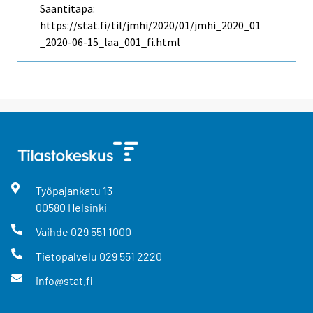
Saantitapa:
https://stat.fi/til/jmhi/2020/01/jmhi_2020_01
_2020-06-15_laa_001_fi.html
Työpajankatu
13
00580
Helsinki
Vaihde
029 551 1000
Tietopalvelu
029 551 2220
info@stat.fi