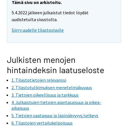
Tämä sivu on arkistoitu.
5.4.2022 jälkeen julkaistut tiedot löydät
uudistetulta sivustolta.
Siirry uudelle tilastosivulle
Julkisten menojen
hintaindeksin laatuseloste
1. Tilastotietojen relevanssi
2. Tilastotutkimuksen menetelmäkuvaus
3. Tietojen oikeellisuus ja tarkkuus
4. Julkaistujen tietojen ajantasaisuus ja oikea-
aikaisuus
5. Tietojen saatavuus ja läpinäkyvyys/selkeys
6. Tilastojen vertailukelpoisuus