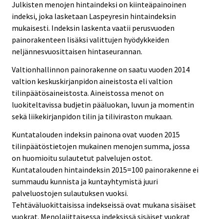
Julkisten menojen hintaindeksi on kiinteäpainoinen
indeksi, joka lasketaan Laspeyresin hintaindeksin
mukaisesti. Indeksin laskenta vaatii perusvuoden
painorakenteen lisäksi valittujen hyödykkeiden
neljännesvuosittaisen hintaseurannan.
Valtionhallinnon painorakenne on saatu vuoden 2014
valtion keskuskirjanpidon aineistosta eli valtion
tilinpäätösaineistosta. Aineistossa menot on
luokiteltavissa budjetin pääluokan, luvun ja momentin
sekä liikekirjanpidon tilin ja tiliviraston mukaan.
Kuntatalouden indeksin painona ovat vuoden 2015
tilinpäätöstietojen mukainen menojen summa, jossa
on huomioitu sulautetut palvelujen ostot.
Kuntatalouden hintaindeksin 2015=100 painorakenne ei
summaudu kunnista ja kuntayhtymistä juuri
palveluostojen sulautuksen vuoksi.
Tehtäväluokittaisissa indekseissä ovat mukana sisäiset
vuokrat. Menolajittaisessa indeksissä sisäiset vuokrat