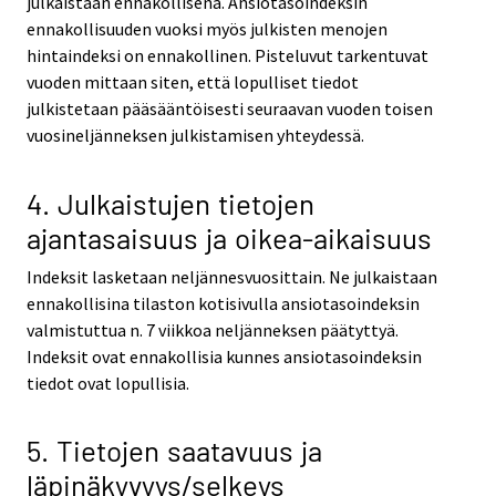
julkaistaan ennakollisena. Ansiotasoindeksin
ennakollisuuden vuoksi myös julkisten menojen
hintaindeksi on ennakollinen. Pisteluvut tarkentuvat
vuoden mittaan siten, että lopulliset tiedot
julkistetaan pääsääntöisesti seuraavan vuoden toisen
vuosineljänneksen julkistamisen yhteydessä.
4. Julkaistujen tietojen
ajantasaisuus ja oikea-aikaisuus
Indeksit lasketaan neljännesvuosittain. Ne julkaistaan
ennakollisina tilaston kotisivulla ansiotasoindeksin
valmistuttua n. 7 viikkoa neljänneksen päätyttyä.
Indeksit ovat ennakollisia kunnes ansiotasoindeksin
tiedot ovat lopullisia.
5. Tietojen saatavuus ja
läpinäkyvyys/selkeys