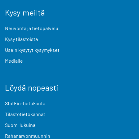
Kysy meiltä
Neuvonta ja tietopalvelu
Kysy tilastoista
Usein kysytyt kysymykset
Medialle
Löydä nopeasti
StatFin-tietokanta
Tilastotietokannat
Suomi lukuina
Rahanarvonmuunnin