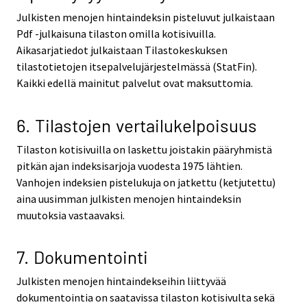
Julkisten menojen hintaindeksin pisteluvut julkaistaan
Pdf -julkaisuna tilaston omilla kotisivuilla.
Aikasarjatiedot julkaistaan Tilastokeskuksen
tilastotietojen itsepalvelujärjestelmässä (StatFin).
Kaikki edellä mainitut palvelut ovat maksuttomia.
6. Tilastojen vertailukelpoisuus
Tilaston kotisivuilla on laskettu joistakin pääryhmistä
pitkän ajan indeksisarjoja vuodesta 1975 lähtien.
Vanhojen indeksien pistelukuja on jatkettu (ketjutettu)
aina uusimman julkisten menojen hintaindeksin
muutoksia vastaavaksi.
7. Dokumentointi
Julkisten menojen hintaindekseihin liittyvää
dokumentointia on saatavissa tilaston kotisivulta sekä