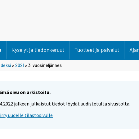
a
Kyselyt ja tiedonkeruut
Tuotteet ja palvelut
Aja
ndeksi
>
2021
>
3. vuosineljännes
ämä sivu on arkistoitu.
.4.2022 jälkeen julkaistut tiedot löydät uudistetulta sivustolta.
iirry uudelle tilastosivulle