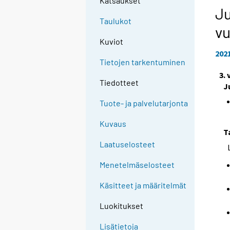
Katsaukset
Ju
Taulukot
vu
Kuviot
202
Tietojen tarkentuminen
3.
Tiedotteet
J
Tuote- ja palvelutarjonta
Kuvaus
T
Laatuselosteet
Menetelmäselosteet
Käsitteet ja määritelmät
Luokitukset
Lisätietoja