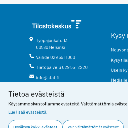
Kysy 
Työpajankatu
13
00580
Helsinki
Neuvonta
Vaihde
029 551 1000
Kysy tila
Tietopalvelu
029 551 2220
Usein ky
info@stat.fi
Medialle
Tietoa evästeistä
Käytämme sivustollamme evästeitä. Välttämättömiä evästeitä t
Lue lisää evästeistä.
Yhteystiedot
Palaute
Hyväksyn kaikki evästeet
Vain välttämättömät evästeet