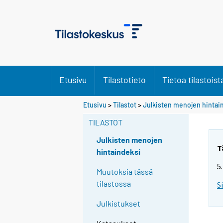
Etusivu
Tilastotieto
Tietoa tilastoist
Etusivu
>
Tilastot
>
Julkisten menojen hintai
TILASTOT
Julkisten menojen
T
hintaindeksi
5
Muutoksia tässä
tilastossa
S
Julkistukset