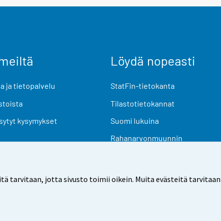
meiltä
Löydä nopeasti
 ja tietopalvelu
StatFin-tietokanta
stoista
Tilastotietokannat
sytyt kysymykset
Suomi lukuina
Rahanarvonmuunnin
Tulevat julkaisut
Tutkimusaineistot
arvitaan, jotta sivusto toimii oikein. Muita evästeitä tarvitaan
Käyttöehdot
Tietosuoja
Saavutettavuus
Tietoa sivu