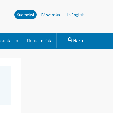
Suomeksi
På svenska
In English
nkohtaista
Tietoa meistä
Haku