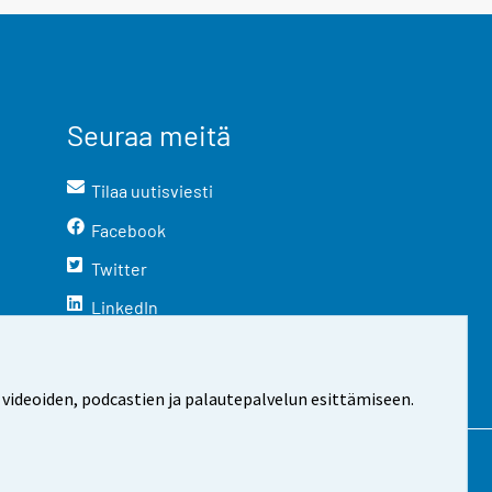
Seuraa meitä
Tilaa uutisviesti
Facebook
Twitter
LinkedIn
YouTube
Instagram
 videoiden, podcastien ja palautepalvelun esittämiseen.
stosta
Evästeasetukset