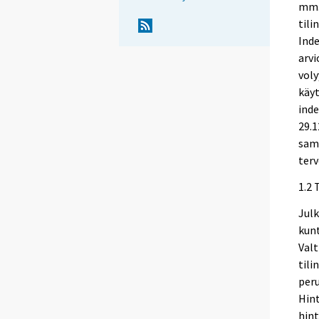
mm.
tili
Inde
arvi
voly
käyt
inde
29.1
sama
terv
1.2 
Julk
kun
Valt
til
peru
Hin
hint