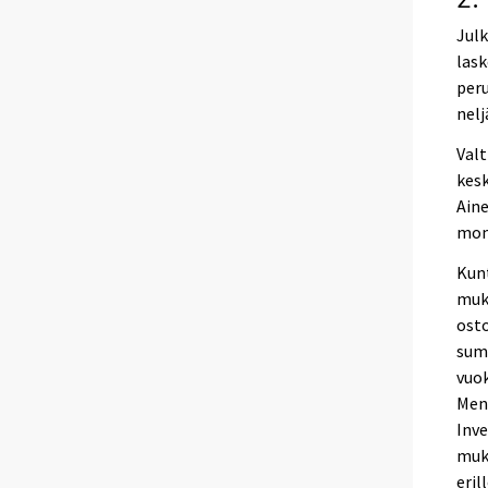
Julk
lask
peru
nelj
Valt
kesk
Aine
mome
Kunt
muk
ost
summ
vuok
Meno
Inv
muka
eril