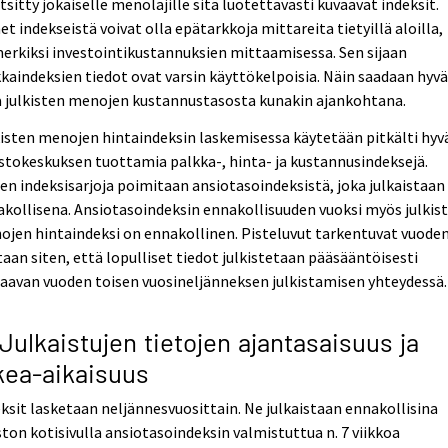
tsitty jokaiselle menolajille sitä luotettavasti kuvaavat indeksit.
t indekseistä voivat olla epätarkkoja mittareita tietyillä aloilla,
erkiksi investointikustannuksien mittaamisessa. Sen sijaan
kaindeksien tiedot ovat varsin käyttökelpoisia. Näin saadaan hyv
a julkisten menojen kustannustasosta kunakin ajankohtana.
isten menojen hintaindeksin laskemisessa käytetään pitkälti hyv
stokeskuksen tuottamia palkka-, hinta- ja kustannusindeksejä.
en indeksisarjoja poimitaan ansiotasoindeksistä, joka julkaistaan
kollisena. Ansiotasoindeksin ennakollisuuden vuoksi myös julkis
jen hintaindeksi on ennakollinen. Pisteluvut tarkentuvat vuode
aan siten, että lopulliset tiedot julkistetaan pääsääntöisesti
aavan vuoden toisen vuosineljänneksen julkistamisen yhteydessä.
 Julkaistujen tietojen ajantasaisuus ja
kea-aikaisuus
ksit lasketaan neljännesvuosittain. Ne julkaistaan ennakollisina
ston kotisivulla ansiotasoindeksin valmistuttua n. 7 viikkoa