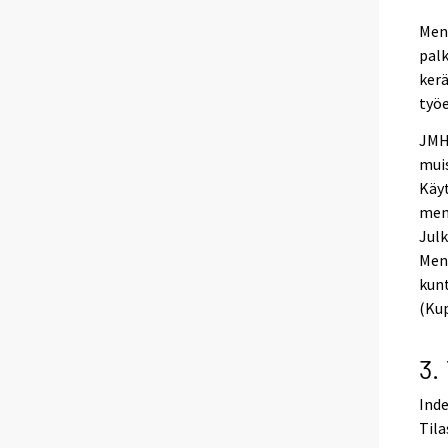
Meno
palk
kerä
työe
JMHI
muis
Käyt
meno
Julk
Men
kunt
(Kup
3.
Inde
Tila