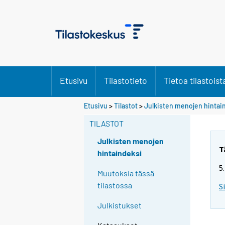
Etusivu
Tilastotieto
Tietoa tilastoist
Etusivu
>
Tilastot
>
Julkisten menojen hintai
TILASTOT
Julkisten menojen
T
hintaindeksi
5
Muutoksia tässä
tilastossa
S
Julkistukset