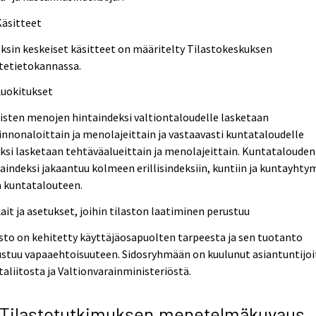
Käsitteet
ksin keskeiset käsitteet on määritelty Tilastokeskuksen
tetietokannassa.
Luokitukset
isten menojen hintaindeksi valtiontaloudelle lasketaan
innonaloittain ja menolajeittain ja vastaavasti kuntataloudelle
ksi lasketaan tehtäväalueittain ja menolajeittain. Kuntatalouden
aindeksi jakaantuu kolmeen erillisindeksiin, kuntiin ja kuntayhty
ä kuntatalouteen.
Lait ja asetukset, joihin tilaston laatiminen perustuu
sto on kehitetty käyttäjäosapuolten tarpeesta ja sen tuotanto
stuu vapaaehtoisuuteen. Sidosryhmään on kuulunut asiantuntijoi
aliitosta ja Valtionvarainministeriöstä.
 Tilastotutkimuksen menetelmäkuvaus