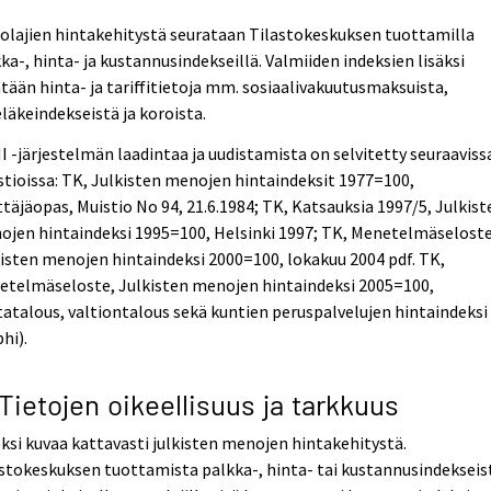
lajien hintakehitystä seurataan Tilastokeskuksen tuottamilla
ka-, hinta- ja kustannusindekseillä. Valmiiden indeksien lisäksi
tään hinta- ja tariffitietoja mm. sosiaalivakuutusmaksuista,
läkeindekseistä ja koroista.
 -järjestelmän laadintaa ja uudistamista on selvitetty seuraaviss
tioissa: TK, Julkisten menojen hintaindeksit 1977=100,
täjäopas, Muistio No 94, 21.6.1984; TK, Katsauksia 1997/5, Julkist
jen hintaindeksi 1995=100, Helsinki 1997; TK, Menetelmäseloste
isten menojen hintaindeksi 2000=100, lokakuu 2004 pdf. TK,
etelmäseloste, Julkisten menojen hintaindeksi 2005=100,
atalous, valtiontalous sekä kuntien peruspalvelujen hintaindeksi
hi).
 Tietojen oikeellisuus ja tarkkuus
ksi kuvaa kattavasti julkisten menojen hintakehitystä.
stokeskuksen tuottamista palkka-, hinta- tai kustannusindekseis