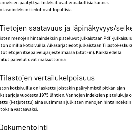
änneksen päätyttyä. Indeksit ovat ennakollisia kunnes
otasoindeksin tiedot ovat lopullisia.
 Tietojen saatavuus ja läpinäkyvyys/selk
isten menojen hintaindeksin pisteluvut julkaistaan Pdf -julkaisun
ston omilla kotisivuilla. Aikasarjatiedot julkaistaan Tilastokeskuk
stotietojen itsepalvelujärjestelmässä (StatFin). Kaikki edellä
nitut palvelut ovat maksuttomia.
 Tilastojen vertailukelpoisuus
ston kotisivuilla on laskettu joistakin pääryhmistä pitkän ajan
ksisarjoja vuodesta 1975 lähtien. Vanhojen indeksien pistelukuja 
ettu (ketjutettu) aina uusimman julkisten menojen hintaindeksin
oksia vastaavaksi.
 Dokumentointi