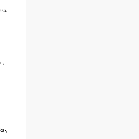
ssa.
i-,
.
e
ka-,