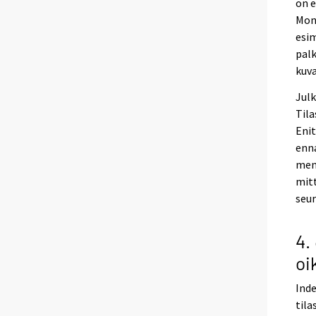
on e
Mone
esim
palk
kuv
Julk
Tila
Enit
enna
meno
mitt
seur
4.
oi
Inde
tila