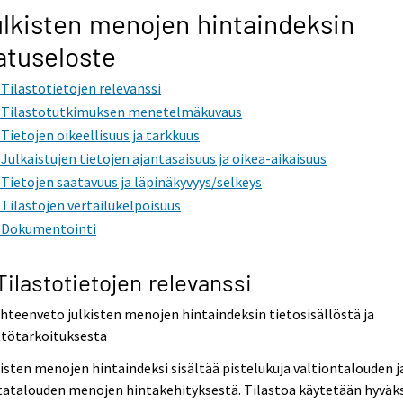
lkisten menojen hintaindeksin
atuseloste
. Tilastotietojen relevanssi
. Tilastotutkimuksen menetelmäkuvaus
. Tietojen oikeellisuus ja tarkkuus
. Julkaistujen tietojen ajantasaisuus ja oikea-aikaisuus
. Tietojen saatavuus ja läpinäkyvyys/selkeys
. Tilastojen vertailukelpoisuus
. Dokumentointi
 Tilastotietojen relevanssi
Yhteenveto julkisten menojen hintaindeksin tietosisällöstä ja
ttötarkoituksesta
isten menojen hintaindeksi sisältää pistelukuja valtiontalouden j
atalouden menojen hintakehityksestä. Tilastoa käytetään hyväks