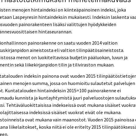
isten menojen hintaindeksi on kiinteäpainoinen indeksi, joka
etaan Laspeyresin hintaindeksin mukaisesti. Indeksin laskenta vaa
svuoden painorakenteen lisäksi valittujen hyödykkeiden
ännesvuosittaisen hintaseurannan.
ionhallinnon painorakenne on saatu vuoden 2014 valtion
uskirjanpidon aineistosta eli valtion tilinpäätösaineistosta.
istossa menot on luokiteltavissa budjetin pääluokan, luvun ja
ntin sekä liikekirjanpidon tilin ja tiliviraston mukaan.
atalouden indeksin painona ovat vuoden 2015 tilinpäätöstietoje
ainen menojen summa, jossa on huomioitu sulautetut palvelujen
ot. Kuntatalouden hintaindeksin 2015=100 painorakenne ei
audu kunnista ja kuntayhtymistä juuri palveluostojen sulautuks
si. Tehtäväluokittaisissa indekseissä ovat mukana sisäiset vuokra
lajittaisessa indeksissä sisäiset vuokrat eivät ole mukana.
estoinneista ovat mukana vain maanostot. Vuoden 2015 painoissa
na liikelaitokset, koska niitä ei ole eritelty 2015 tilinpäätöksess
leen.