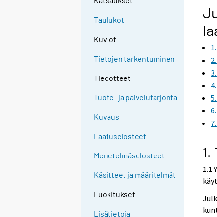
Katsaukset
Ju
Taulukot
la
Kuviot
1
Tietojen tarkentuminen
2
3
Tiedotteet
4
Tuote- ja palvelutarjonta
5
6
Kuvaus
7
Laatuselosteet
1.
Menetelmäselosteet
1.1 
Käsitteet ja määritelmät
käy
Luokitukset
Julk
kunt
Lisätietoja