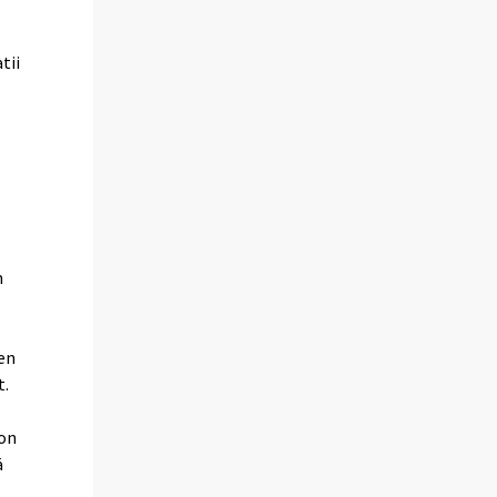
tii
n
en
t.
 on
ä