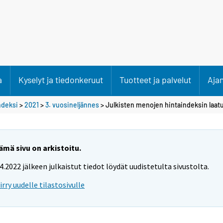
a
Kyselyt ja tiedonkeruut
Tuotteet ja palvelut
Aja
ndeksi
>
2021
>
3. vuosineljännes
> Julkisten menojen hintaindeksin laat
ämä sivu on arkistoitu.
.4.2022 jälkeen julkaistut tiedot löydät uudistetulta sivustolta.
iirry uudelle tilastosivulle