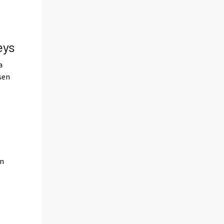
eys
a
sen
on