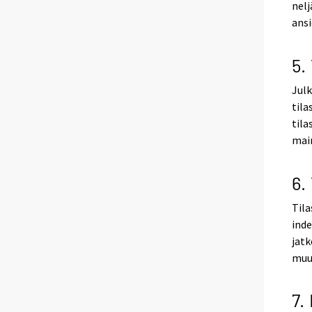
nelj
ansi
5.
Julk
tila
tila
mai
6.
Tila
inde
jatk
muut
7.