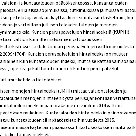
 valtion- ja kuntatalouden päätöksenteossa, kansantalouden
npidossa, erilaisissa sopimuksissa, tutkimuksissa ja muissa tilastoi
ksin pistelukuja voidaan käyttää kiinteähintaisiin laskelmiin, kun
oidaan ja vertaillaan julkisen talouden tulojen ja menojen
ymimuutoksia. Kuntien peruspalvelujen hintaindeksiä (KUPHI)
etään valtion kunnille maksamien valtiosuuksien
ksitarkistuksessa (laki kunnan peruspalvelujen valtionosuudesta
2.2009/1704). Kuntien peruspalvelujen hintaindeksi on muuten
nlainen kuin kuntatalouden indeksi, mutta se kattaa vain sosiaal
eys-, opetus- ja kulttuuritoimen eli kuntien peruspalvelut.
Tutkimuskohde ja tietolähteet
isten menojen hintaindeksi (JMHI) mittaa valtiontalouden ja
tatalouden menojen hintakehitystä perusajankohtaan verrattuna
iontalouden indeksin painorakenne on vuoden 2014 valtion
inpäätöksen mukainen. Kuntatalouden hintaindeksin painorakenn
stuu kuntatalouden tilinpäätöstietoihin vuodelta 2015.
taseurannassa käytetään pääasiassa Tilastokeskuksen muita palk
a- ja kustannusindeksejä. .