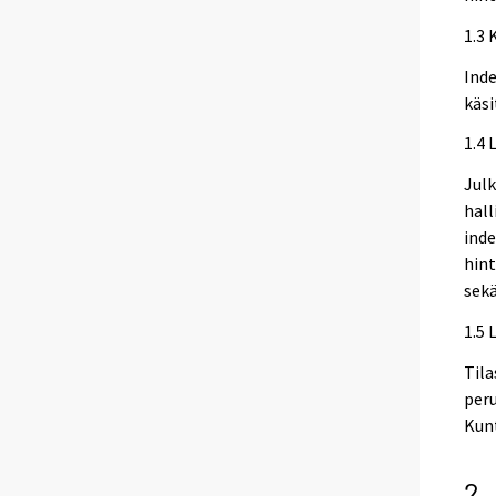
1.3 
Inde
käsi
1.4 
Julk
hall
inde
hint
sek
1.5 
Tila
peru
Kunt
2.