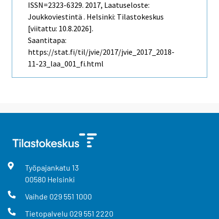
ISSN=2323-6329. 2017, Laatuseloste:
Joukkoviestintä . Helsinki: Tilastokeskus
[viitattu: 10.8.2026].
Saantitapa:
https://stat.fi/til/jvie/2017/jvie_2017_2018-
11-23_laa_001_fi.html
Työpajankatu
13
00580
Helsinki
Vaihde
029 551 1000
Tietopalvelu
029 551 2220