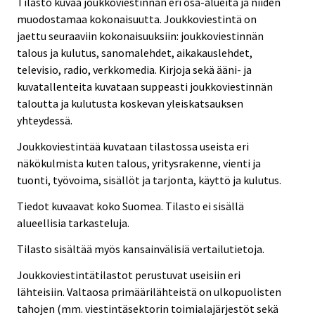
Tilasto kuvaa joukkoviestinnän eri osa-alueita ja niiden
muodostamaa kokonaisuutta. Joukkoviestintä on
jaettu seuraaviin kokonaisuuksiin: joukkoviestinnän
talous ja kulutus, sanomalehdet, aikakauslehdet,
televisio, radio, verkkomedia. Kirjoja sekä ääni- ja
kuvatallenteita kuvataan suppeasti joukkoviestinnän
taloutta ja kulutusta koskevan yleiskatsauksen
yhteydessä.
Joukkoviestintää kuvataan tilastossa useista eri
näkökulmista kuten talous, yritysrakenne, vienti ja
tuonti, työvoima, sisällöt ja tarjonta, käyttö ja kulutus.
Tiedot kuvaavat koko Suomea. Tilasto ei sisällä
alueellisia tarkasteluja.
Tilasto sisältää myös kansainvälisiä vertailutietoja.
Joukkoviestintätilastot perustuvat useisiin eri
lähteisiin. Valtaosa primäärilähteistä on ulkopuolisten
tahojen (mm. viestintäsektorin toimialajärjestöt sekä