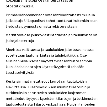
kokonaisaineistoja. Osa lähteistä taas on
otostutkimuksia.
Primäärilähdeaineistot ovat lähtökohtaisesti muualla
julkaistuja. Ulkopuoliset tahot tuottavat kuitenkin osan
tiedoista pyynnöstä omista rekistereistään.
Merkittävä osa joukkoviestintätilastojen taulukoista on
jatkojalostettuja.
Aineistoa valittaessa ja taulukoiden jalostusvaiheessa
sovelletaan laatuharkintaa ja lähdekritiikkiä. Osa-
alueiden kuvauksessa käytettävistä lähteistä samoin
kuin lähdeaineistojen käytettävyydestä tehdään
taustaselvityksiä.
Keskeisimmät metatiedot kerrotaan taulukoiden
alaviitteissä. Tilastokeskuksen muihin tilastoihin ja
tutkimuksiin perustuvien taulukoiden laajemmat
metatiedot löytyvät kyseisten tilastojen ja tutkimusten
laatuselosteista Tilastokeskus.fi:ssä. Muiden lähteiden