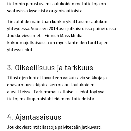
tietoihin perustuvien taulukoiden metatietoja on
saatavissa kyseisistä organisaatioista.
Tietolähde mainitaan kunkin yksittäisen taulukon
yhteydessä. Vuoteen 2014 asti julkaistuissa painetuissa
Joukkoviestimet - Finnish Mass Media -
kokoomajulkaisuissa on myös lähteiden tuottajien
yhteystiedot.
3. Oikeellisuus ja tarkkuus
Tilastojen luotettavuuteen vaikuttavia seikkoja ja
epävarmuustekijöitä kerrotaan taulukoiden
alaviitteissä. Tarkemmat tällaiset tiedot löytyvät
tietojen alkuperäislähteiden metatiedoista.
4. Ajantasaisuus
Joukkoviestintätilastoja päivitetään jatkuvasti.