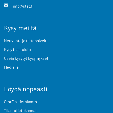
info@stat.fi
Kysy meiltä
Neuvonta ja tietopalvelu
Kysy tilastoista
Usein kysytyt kysymykset
Medialle
Löydä nopeasti
StatFin-tietokanta
Tilastotietokannat