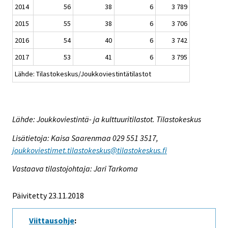
2014
56
38
6
3 789
2015
55
38
6
3 706
2016
54
40
6
3 742
2017
53
41
6
3 795
Lähde: Tilastokeskus/Joukkoviestintätilastot
Lähde: Joukkoviestintä- ja kulttuuritilastot. Tilastokeskus
Lisätietoja: Kaisa Saarenmaa 029 551 3517,
joukkoviestimet.tilastokeskus@tilastokeskus.fi
Vastaava tilastojohtaja: Jari Tarkoma
Päivitetty 23.11.2018
Viittausohje
: