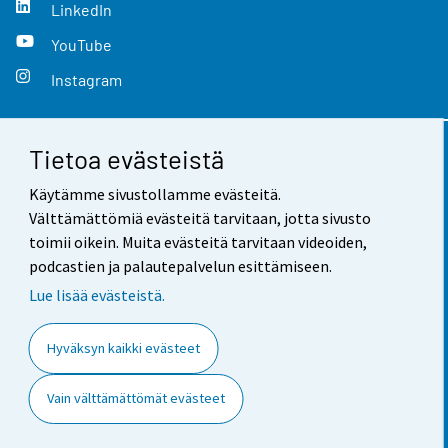
LinkedIn
YouTube
Instagram
Tietoa evästeistä
Yhteystiedot
Käytämme sivustollamme evästeitä.
Palaute
Välttämättömiä evästeitä tarvitaan, jotta sivusto
toimii oikein. Muita evästeitä tarvitaan videoiden,
Käyttöehdot
podcastien ja palautepalvelun esittämiseen.
Tietosuoja
Lue lisää evästeistä.
Saavutettavuus
Hyväksyn kaikki evästeet
Tietoa sivustosta
Vain välttämättömät evästeet
Evästeasetukset