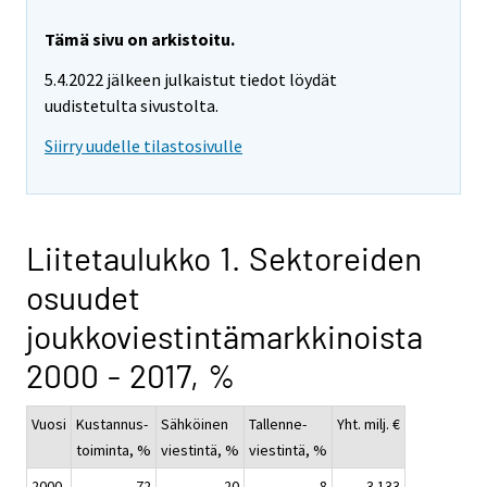
Tämä sivu on arkistoitu.
5.4.2022 jälkeen julkaistut tiedot löydät
uudistetulta sivustolta.
Siirry uudelle tilastosivulle
Liitetaulukko 1. Sektoreiden
osuudet
joukkoviestintämarkkinoista
2000 - 2017, %
Vuosi
Kustannus-
Sähköinen
Tallenne-
Yht. milj. €
toiminta, %
viestintä, %
viestintä, %
2000
72
20
8
3 133