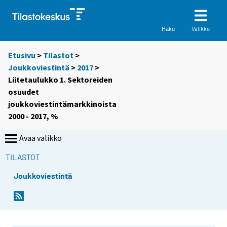
Valikko
Haku
Etusivu
>
Tilastot
>
Joukkoviestintä
>
2017
>
Liitetaulukko 1. Sektoreiden
osuudet
joukkoviestintämarkkinoista
2000 - 2017, %
Avaa valikko
TILASTOT
Joukkoviestintä