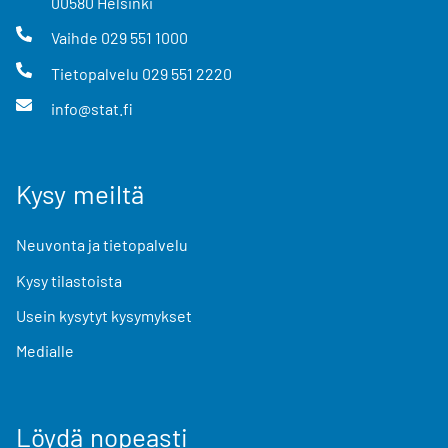
00580
Helsinki
Vaihde
029 551 1000
Tietopalvelu
029 551 2220
info@stat.fi
Kysy meiltä
Neuvonta ja tietopalvelu
Kysy tilastoista
Usein kysytyt kysymykset
Medialle
Löydä nopeasti