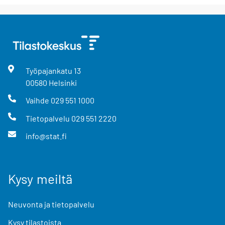
Työpajankatu
13
00580
Helsinki
Vaihde
029 551 1000
Tietopalvelu
029 551 2220
info@stat.fi
Kysy meiltä
Neuvonta ja tietopalvelu
Kysy tilastoista