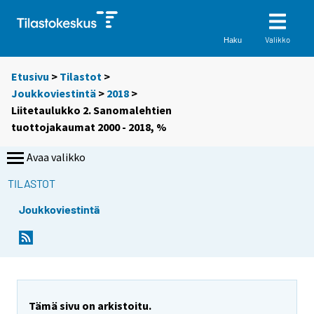
Valikko
Haku
Etusivu
>
Tilastot
>
Joukkoviestintä
>
2018
>
Liitetaulukko 2. Sanomalehtien
tuottojakaumat 2000 - 2018, %
Avaa valikko
TILASTOT
Joukkoviestintä
Tämä sivu on arkistoitu.