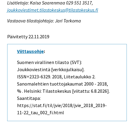
Lisätietoja: Kaisa Saarenmaa 029 551 3517,
joukkoviestimet.tilastokeskus@tilastokeskus.fi
Vastaava tilastojohtaja: Jari Tarkoma
Päivitetty 22.11.2019
Viittausohje
:
Suomen virallinen tilasto (SVT):
Joukkoviestintä [verkkojulkaisu].
ISSN=2323-6329. 2018, Liitetaulukko 2.
Sanomalehtien tuottojakaumat 2000 - 2018,
% . Helsinki: Tilastokeskus [viitattu: 6.8.2026].
Saantitapa:
https://stat.fi/til/jvie/2018/jvie_2018_2019-
11-22_tau_002_fi.html