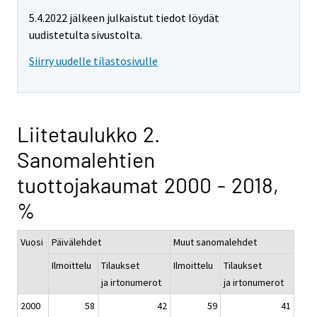
5.4.2022 jälkeen julkaistut tiedot löydät
uudistetulta sivustolta.
Siirry uudelle tilastosivulle
Liitetaulukko 2.
Sanomalehtien
tuottojakaumat 2000 - 2018,
%
Vuosi
Päivälehdet
Muut sanomalehdet
Ilmoittelu
Tilaukset
Ilmoittelu
Tilaukset
ja irtonumerot
ja irtonumerot
2000
58
42
59
41