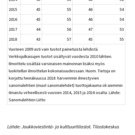
2015
45
55
46
54
2016
45
55
46
54
2017
44
56
47
53
2018
43
57
45
55
Vuoteen 2009 asti vain tuotot painetuista lehdistä.
Verkkojulkaisujen tuotot sisältyvät vuodesta 2010 lähtien.
Ilmoittelu sisältää varsinaisen mainonnan lisäksi myös
luokitellun ilmoittelun kokonaisuudessaan. Huom. Tietoja on
korjattu heinäkuussa 2018: harvemmin ilmestyvien
sanomalehtien (muut sanomalehdet) tuottojakauma oli aiemmin
ilmaistu virheellisesti vuosien 2014, 2015 ja 2016 osalta. Lähde:
Sanomalehtien Liitto
Lähde: Joukkoviestintä- ja kulttuuritilastot. Tilastokeskus