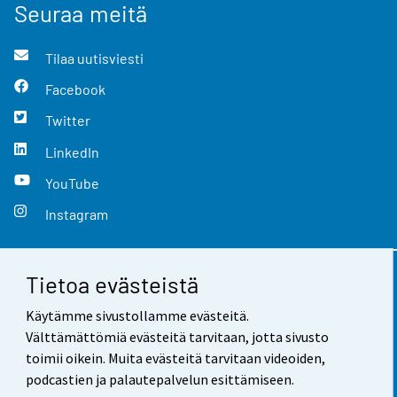
Seuraa meitä
Tilaa uutisviesti
Facebook
Twitter
LinkedIn
YouTube
Instagram
Tietoa evästeistä
Yhteystiedot
Käytämme sivustollamme evästeitä.
Palaute
Välttämättömiä evästeitä tarvitaan, jotta sivusto
toimii oikein. Muita evästeitä tarvitaan videoiden,
Käyttöehdot
podcastien ja palautepalvelun esittämiseen.
Tietosuoja