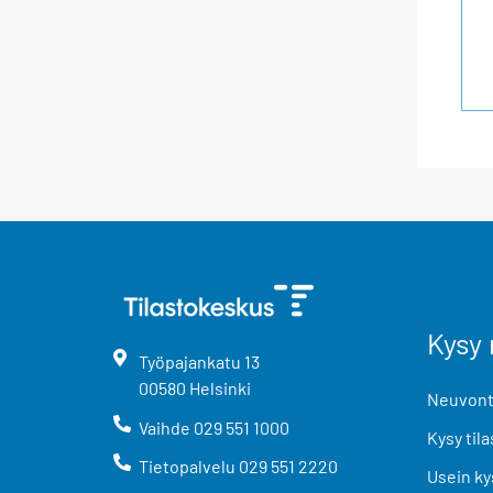
Kysy 
Työpajankatu
13
00580
Helsinki
Neuvonta
Vaihde
029 551 1000
Kysy tila
Tietopalvelu
029 551 2220
Usein ky