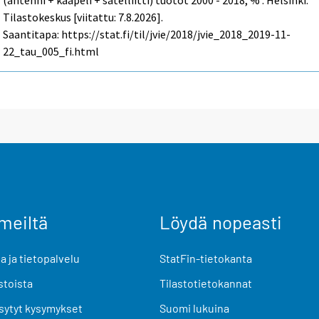
(antenni + kaapeli + satelliitti) tuotot 2000 - 2018, % . Helsinki:
Tilastokeskus [viitattu: 7.8.2026].
Saantitapa: https://stat.fi/til/jvie/2018/jvie_2018_2019-11-
22_tau_005_fi.html
meiltä
Löydä nopeasti
 ja tietopalvelu
StatFin-tietokanta
stoista
Tilastotietokannat
sytyt kysymykset
Suomi lukuina