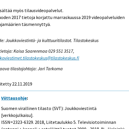
isältää myös tilausvideopalvelut.
uoden 2017 tietoja korjattu marraskuussa 2019 videopalveluiden
aajamäärien täsmennyttyä.
e: Joukkoviestintä- ja kulttuuritilastot. Tilastokeskus
tietoja: Kaisa Saarenmaa 029 551 3517,
koviestimet.tilastokeskus@tilastokeskus.fi
aava tilastojohtaja: Jari Tarkoma
itetty 22.11.2019
Viittausohje
:
Suomen virallinen tilasto (SVT): Joukkoviestintä
[verkkojulkaisu].
ISSN=2323-6329. 2018, Liitetaulukko 5. Televisiotoiminnan