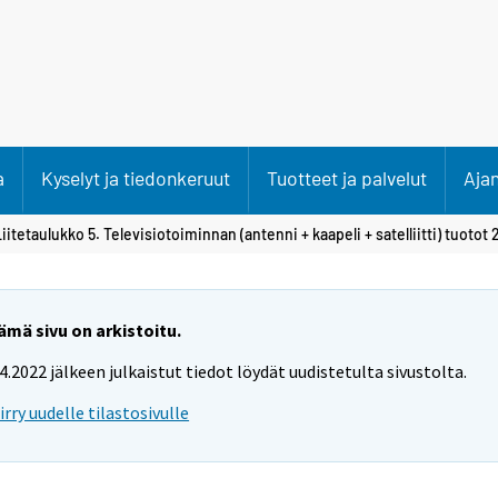
a
Kyselyt ja tiedonkeruut
Tuotteet ja palvelut
Aja
iitetaulukko 5. Televisiotoiminnan (antenni + kaapeli + satelliitti) tuotot
ämä sivu on arkistoitu.
.4.2022 jälkeen julkaistut tiedot löydät uudistetulta sivustolta.
iirry uudelle tilastosivulle