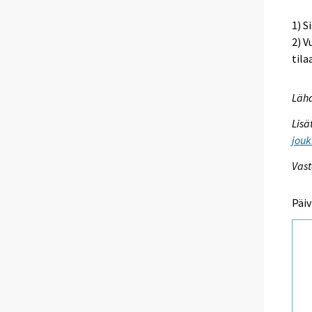
1) S
2) V
til
Lähd
Lisä
jouk
Vast
Päiv