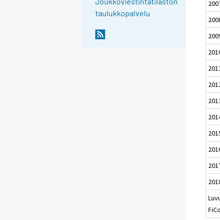
Joukkoviestintätilaston
200
taulukkopalvelu
200
200
201
201
201
201
201
201
201
201
201
Luvu
FiC