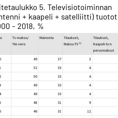
itetaulukko 5. Televisiotoiminnan
ntenni + kaapeli + satelliitti) tuotot
00 - 2018, %
si
Tv-maksu/
Mainonta
Tilaukset,
Tilaukset,
1)
Yle-vero
Maksu-TV
Kaapeli-tv:n
perusmaksut
0
49
37
3
1
52
33
4
2
50
33
4
3
49
33
4
4
49
33
4
5
48
31
9
6
46
31
12