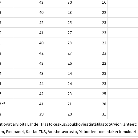
7
43
30
16
8
40
28
22
9
42
25
23
0
41
27
23
1
40
28
22
2
42
27
22
3
43
26
22
4
43
24
23
5
44
24
23
6
42
23
25
2)
7
41
21
28
8
39
20
31
t ovat arvioita.Lähde: Tilastokeskus/JoukkoviestintätilastotArvion lähteet:
om, Finnpanel, Kantar TNS, Viestintävirasto, Yhtiöiden toimintakertomukset