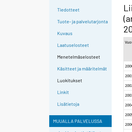
Li
Tiedotteet
(a
Tuote- ja palvelutarjonta
20
Kuvaus
Vuo
Laatuselosteet
Menetelmäselosteet
200
Käsitteet ja määritelmät
200
Luokitukset
200
Linkit
200
Lisätietoja
200
200
MUUALLA PALVELUSSA
200