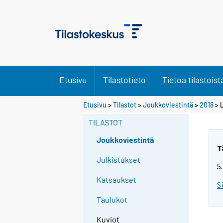
Etusivu
Tilastotieto
Tietoa tilastoist
Etusivu
>
Tilastot
>
Joukkoviestintä
>
2018
> L
TILASTOT
Joukkoviestintä
T
Julkistukset
5
Katsaukset
S
Taulukot
Kuviot