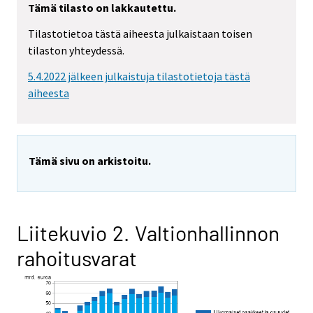
Tämä tilasto on lakkautettu.
Tilastotietoa tästä aiheesta julkaistaan toisen
tilaston yhteydessä.
5.4.2022 jälkeen julkaistuja tilastotietoja tästä
aiheesta
Tämä sivu on arkistoitu.
Liitekuvio 2. Valtionhallinnon
rahoitusvarat