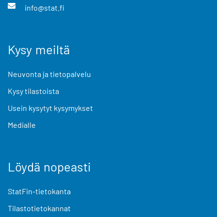
info@stat.fi
Kysy meiltä
Neuvonta ja tietopalvelu
Kysy tilastoista
Usein kysytyt kysymykset
Medialle
Löydä nopeasti
StatFin-tietokanta
Tilastotietokannat