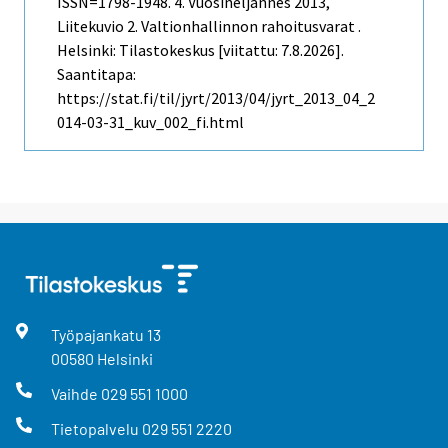
ISSN=1798-1948.
4. Vuosineljännes
2013,
Liitekuvio 2. Valtionhallinnon rahoitusvarat .
Helsinki: Tilastokeskus [viitattu: 7.8.2026].
Saantitapa:
https://stat.fi/til/jyrt/2013/04/jyrt_2013_04_2
014-03-31_kuv_002_fi.html
Työpajankatu
13
00580
Helsinki
Vaihde
029 551 1000
Tietopalvelu
029 551 2220