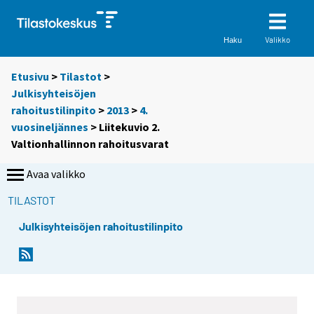
Valikko
Haku
Etusivu
>
Tilastot
>
Julkisyhteisöjen
rahoitustilinpito
>
2013
>
4.
vuosineljännes
> Liitekuvio 2.
Valtionhallinnon rahoitusvarat
Avaa valikko
TILASTOT
Julkisyhteisöjen rahoitustilinpito