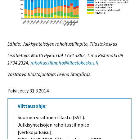
Lähde: Julkisyhteisöjen rahoitustilinpito, Tilastokeskus
Lisätietoja: Martti Pykäri 09 1734 3382, Timo Ristimäki 09
1734 2324,
rahoitus.tilinpito@tilastokeskus.fi
Vastaava tilastojohtaja: Leena Storgårds
Päivitetty 31.3.2014
Viittausohje
:
Suomen virallinen tilasto (SVT):
Julkisyhteisöjen rahoitustilinpito
[verkkojulkaisu].