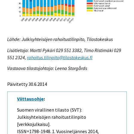
Lähde: Julkisyhteisöjen rahoitustilinpito, Tilastokeskus
Lisätietoja: Martti Pykäri 029 551 3382, Timo Ristimäki 029
551 2324,
rahoitus.tilinpito@tilastokeskus.fi
Vastaava tilastojohtaja: Leena Storgårds
Päivitetty 30.6.2014
Viittausohje
:
Suomen virallinen tilasto (SVT):
Julkisyhteisöjen rahoitustilinpito
[verkkojulkaisu].
ISSN=1798-1948.
1. Vuosineljännes
2014,