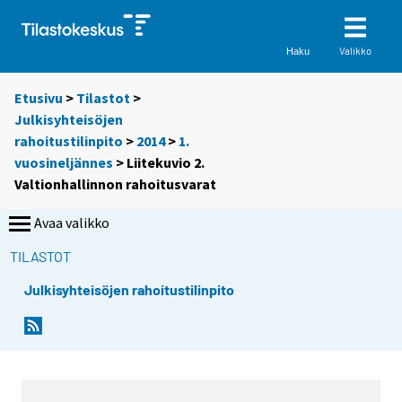
Valikko
Haku
Etusivu
>
Tilastot
>
Julkisyhteisöjen
rahoitustilinpito
>
2014
>
1.
vuosineljännes
> Liitekuvio 2.
Valtionhallinnon rahoitusvarat
Avaa valikko
TILASTOT
Julkisyhteisöjen rahoitustilinpito