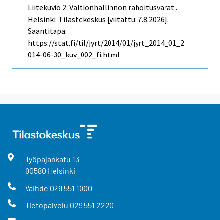
Liitekuvio 2. Valtionhallinnon rahoitusvarat .
Helsinki: Tilastokeskus [viitattu: 7.8.2026].
Saantitapa:
https://stat.fi/til/jyrt/2014/01/jyrt_2014_01_2
014-06-30_kuv_002_fi.html
Työpajankatu
13
00580
Helsinki
Vaihde
029 551 1000
Tietopalvelu
029 551 2220