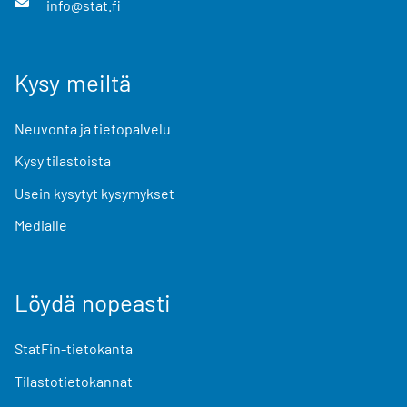
info@stat.fi
Kysy meiltä
Neuvonta ja tietopalvelu
Kysy tilastoista
Usein kysytyt kysymykset
Medialle
Löydä nopeasti
StatFin-tietokanta
Tilastotietokannat