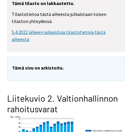
Tämä tilasto on lakkautettu.
Tilastotietoa tästä aiheesta julkaistaan toisen
tilaston yhteydessä.
5.4.2022 jälkeen julkaistuja tilastotietoja tästä
aiheesta
Tämä sivu on arkistoitu.
Liitekuvio 2. Valtionhallinnon
rahoitusvarat