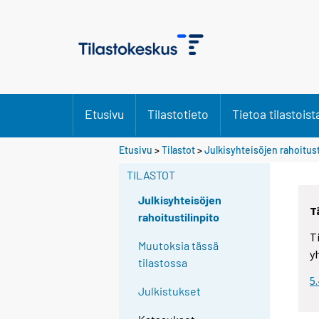
Etusivu
Tilastotieto
Tietoa tilastoist
Etusivu
>
Tilastot
>
Julkisyhteisöjen rahoitust
TILASTOT
Julkisyhteisöjen
T
rahoitustilinpito
T
Muutoksia tässä
y
tilastossa
5
Julkistukset