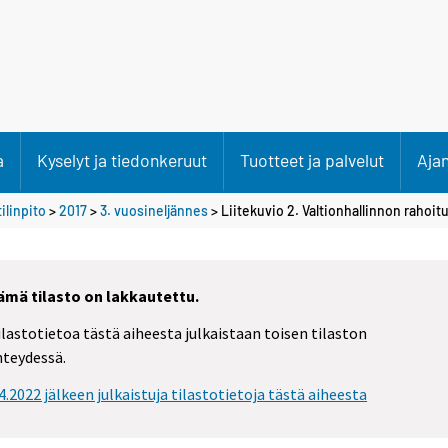
a
Kyselyt ja tiedonkeruut
Tuotteet ja palvelut
Aja
ilinpito
>
2017
>
3. vuosineljännes
> Liitekuvio 2. Valtionhallinnon rahoit
ämä tilasto on lakkautettu.
ilastotietoa tästä aiheesta julkaistaan toisen tilaston
hteydessä.
.4.2022 jälkeen julkaistuja tilastotietoja tästä aiheesta