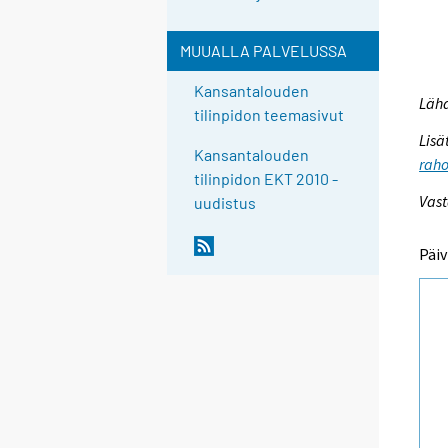
MUUALLA PALVELUSSA
Kansantalouden
Lähd
tilinpidon teemasivut
Lisä
Kansantalouden
raho
tilinpidon EKT 2010 -
Vast
uudistus
Päiv