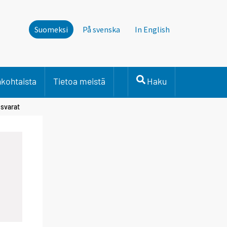
Suomeksi
På svenska
In English
nkohtaista
Tietoa meistä
Haku
usvarat