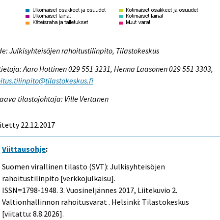
e: Julkisyhteisöjen rahoitustilinpito, Tilastokeskus
tietoja: Aaro Hottinen 029 551 3231, Henna Laasonen 029 551 3303,
itus.tilinpito@tilastokeskus.fi
aava tilastojohtaja: Ville Vertanen
itetty 22.12.2017
Viittausohje
:
Suomen virallinen tilasto (SVT): Julkisyhteisöjen
rahoitustilinpito [verkkojulkaisu].
ISSN=1798-1948.
3. Vuosineljännes
2017, Liitekuvio 2.
Valtionhallinnon rahoitusvarat . Helsinki: Tilastokeskus
[viitattu: 8.8.2026].