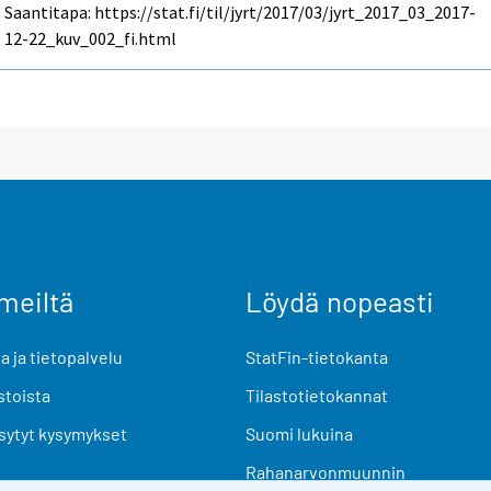
Saantitapa: https://stat.fi/til/jyrt/2017/03/jyrt_2017_03_2017-
12-22_kuv_002_fi.html
meiltä
Löydä nopeasti
 ja tietopalvelu
StatFin-tietokanta
stoista
Tilastotietokannat
sytyt kysymykset
Suomi lukuina
Rahanarvonmuunnin