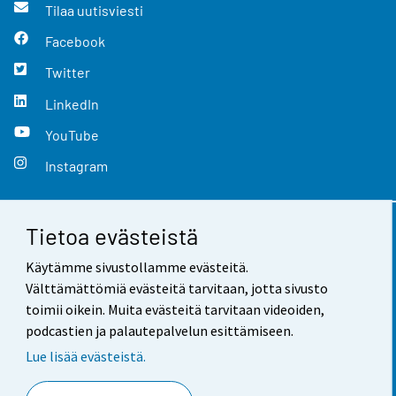
Tilaa uutisviesti
Facebook
Twitter
LinkedIn
YouTube
Instagram
Tietoa evästeistä
Yhteystiedot
Käytämme sivustollamme evästeitä.
Palaute
Välttämättömiä evästeitä tarvitaan, jotta sivusto
toimii oikein. Muita evästeitä tarvitaan videoiden,
Käyttöehdot
podcastien ja palautepalvelun esittämiseen.
Tietosuoja
Lue lisää evästeistä.
Saavutettavuus