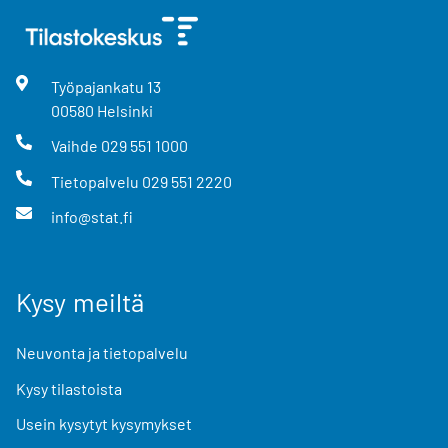
Työpajankatu
13
00580
Helsinki
Vaihde
029 551 1000
Tietopalvelu
029 551 2220
info@stat.fi
Kysy meiltä
Neuvonta ja tietopalvelu
Kysy tilastoista
Usein kysytyt kysymykset