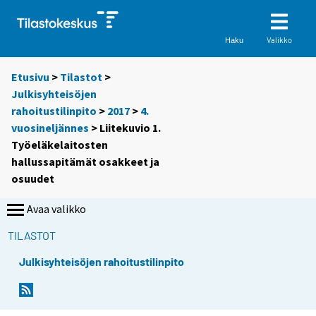
Valikko
Haku
Etusivu
>
Tilastot
>
Julkisyhteisöjen
rahoitustilinpito
>
2017
>
4.
vuosineljännes
> Liitekuvio 1.
Työeläkelaitosten
hallussapitämät osakkeet ja
osuudet
Avaa valikko
TILASTOT
Julkisyhteisöjen rahoitustilinpito