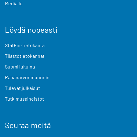
Medialle
Löydä nopeasti
StatFin-tietokanta
Tilastotietokannat
Suomi lukuina
Rahanarvonmuunnin
Tulevat julkaisut
Tutkimusaineistot
Seuraa meitä