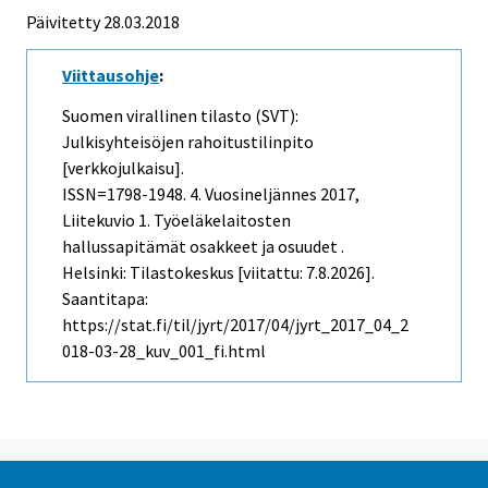
Päivitetty 28.03.2018
Viittausohje
:
Suomen virallinen tilasto (SVT):
Julkisyhteisöjen rahoitustilinpito
[verkkojulkaisu].
ISSN=1798-1948.
4. Vuosineljännes
2017,
Liitekuvio 1. Työeläkelaitosten
hallussapitämät osakkeet ja osuudet .
Helsinki: Tilastokeskus [viitattu: 7.8.2026].
Saantitapa:
https://stat.fi/til/jyrt/2017/04/jyrt_2017_04_2
018-03-28_kuv_001_fi.html