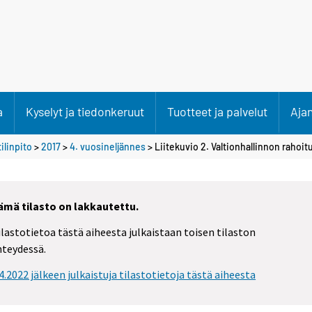
a
Kyselyt ja tiedonkeruut
Tuotteet ja palvelut
Aja
ilinpito
>
2017
>
4. vuosineljännes
> Liitekuvio 2. Valtionhallinnon rahoit
ämä tilasto on lakkautettu.
ilastotietoa tästä aiheesta julkaistaan toisen tilaston
hteydessä.
.4.2022 jälkeen julkaistuja tilastotietoja tästä aiheesta