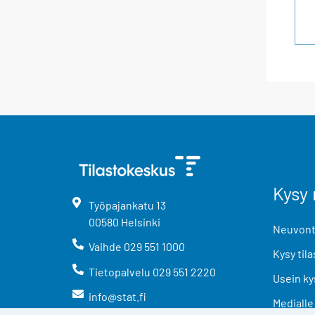
Kysy 
Työpajankatu
13
00580
Helsinki
Neuvonta
Vaihde
029 551 1000
Kysy tila
Tietopalvelu
029 551 2220
Usein ky
info@stat.fi
Medialle