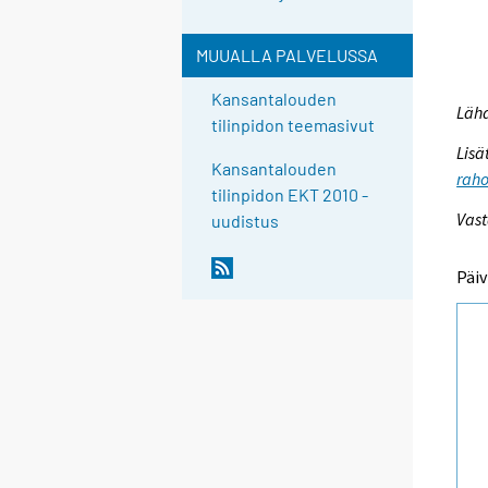
MUUALLA PALVELUSSA
Kansantalouden
Lähd
tilinpidon teemasivut
Lisä
Kansantalouden
raho
tilinpidon EKT 2010 -
Vast
uudistus
Päiv