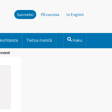
Suomeksi
På svenska
In English
nkohtaista
Tietoa meistä
Haku
usvarat