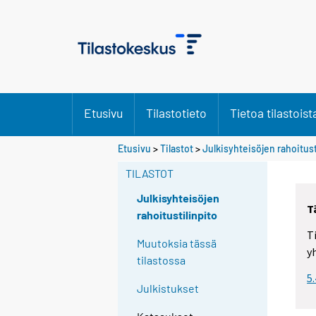
Etusivu
Tilastotieto
Tietoa tilastoist
Etusivu
>
Tilastot
>
Julkisyhteisöjen rahoitust
TILASTOT
Julkisyhteisöjen
T
rahoitustilinpito
T
Muutoksia tässä
y
tilastossa
5
Julkistukset