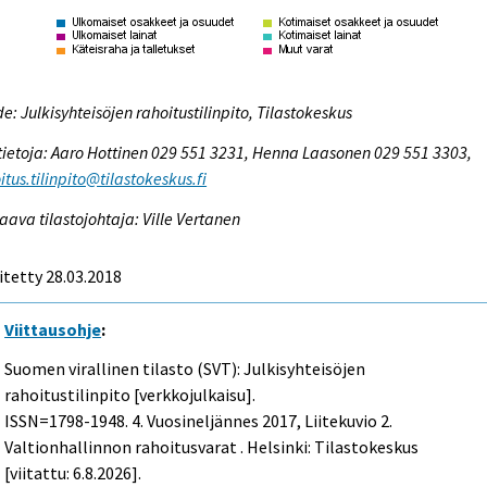
e: Julkisyhteisöjen rahoitustilinpito, Tilastokeskus
tietoja: Aaro Hottinen 029 551 3231, Henna Laasonen 029 551 3303,
itus.tilinpito@tilastokeskus.fi
aava tilastojohtaja: Ville Vertanen
itetty 28.03.2018
Viittausohje
:
Suomen virallinen tilasto (SVT): Julkisyhteisöjen
rahoitustilinpito [verkkojulkaisu].
ISSN=1798-1948.
4. Vuosineljännes
2017, Liitekuvio 2.
Valtionhallinnon rahoitusvarat . Helsinki: Tilastokeskus
[viitattu: 6.8.2026].