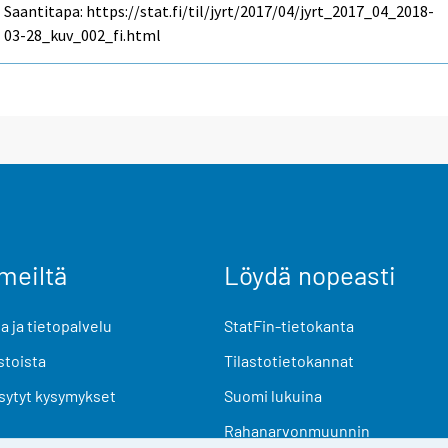
Saantitapa: https://stat.fi/til/jyrt/2017/04/jyrt_2017_04_2018-
03-28_kuv_002_fi.html
meiltä
Löydä nopeasti
 ja tietopalvelu
StatFin-tietokanta
stoista
Tilastotietokannat
sytyt kysymykset
Suomi lukuina
Rahanarvonmuunnin