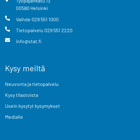
Työpajankatu
13
00580
Helsinki
Vaihde
029 551 1000
Tietopalvelu
029 551 2220
info@stat.fi
Kysy meiltä
Neuvonta ja tietopalvelu
Kysy tilastoista
Usein kysytyt kysymykset
Medialle