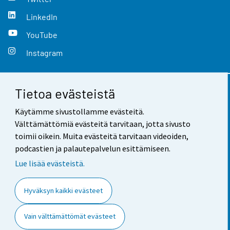
LinkedIn
YouTube
Instagram
Tietoa evästeistä
Yhteystiedot
Käytämme sivustollamme evästeitä.
Palaute
Välttämättömiä evästeitä tarvitaan, jotta sivusto
toimii oikein. Muita evästeitä tarvitaan videoiden,
Käyttöehdot
podcastien ja palautepalvelun esittämiseen.
Tietosuoja
Lue lisää evästeistä.
Saavutettavuus
Hyväksyn kaikki evästeet
Tietoa sivustosta
Vain välttämättömät evästeet
Evästeasetukset