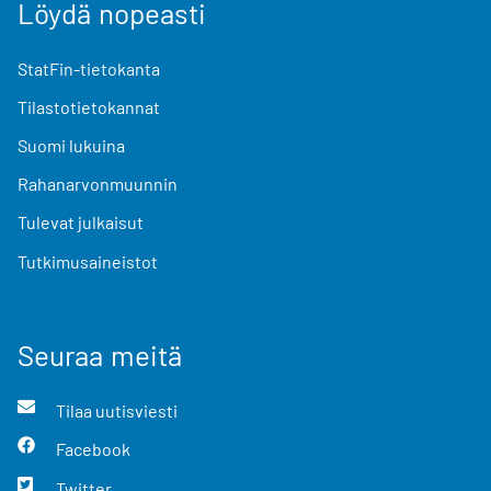
Löydä nopeasti
StatFin-tietokanta
Tilastotietokannat
Suomi lukuina
Rahanarvonmuunnin
Tulevat julkaisut
Tutkimusaineistot
Seuraa meitä
Tilaa uutisviesti
Facebook
Twitter