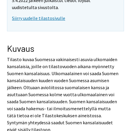
5.4.2022 jälkeen julkaistut tiedot löydät
uudistetulta sivustolta.
Siirry uudelle tilastosivulle
Kuvaus
Tilasto kuvaa Suomessa vakinaisesti asuvia ulkomaiden
kansalaisia, joille on tilastovuoden aikana myönnetty
Suomen kansalaisuus. Ulkomaalainen voi saada Suomen
kansalaisuuden kuuden vuoden Suomessa asumisen
jälkeen. Oltuaan avioliitossa suomalaisen kanssa ja
asuttuaan Suomessa kolme vuotta ulkomaalainen voi
saada Suomen kansalaisuuden. Suomen kansalaisuuden
voi saada hakemus- tai ilmoitusmenettelyllä mutta
tätä tietoa ei ole Tilastokeskuksen aineistossa.
Syntymän yhteydessä saadut Suomen kansalaisuudet
eivät sisälly tilastoon.