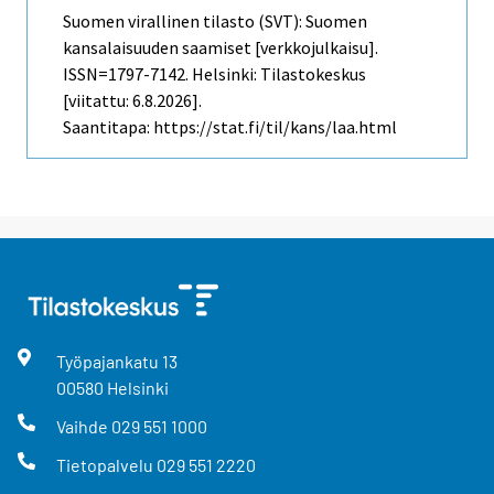
Suomen virallinen tilasto (SVT): Suomen
kansalaisuuden saamiset [verkkojulkaisu].
ISSN=1797-7142. Helsinki: Tilastokeskus
[viitattu: 6.8.2026].
Saantitapa: https://stat.fi/til/kans/laa.html
Työpajankatu
13
00580
Helsinki
Vaihde
029 551 1000
Tietopalvelu
029 551 2220