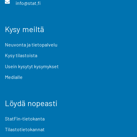
info@stat.fi
Kysy meiltä
Neuvonta ja tietopalvelu
Kysy tilastoista
Usein kysytyt kysymykset
Medialle
Löydä nopeasti
StatFin-tietokanta
Tilastotietokannat