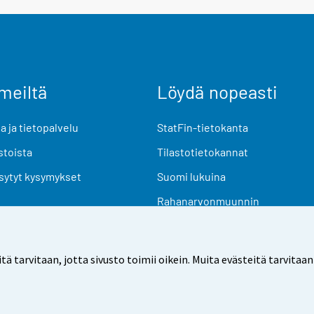
meiltä
Löydä nopeasti
 ja tietopalvelu
StatFin-tietokanta
stoista
Tilastotietokannat
sytyt kysymykset
Suomi lukuina
Rahanarvonmuunnin
Tulevat julkaisut
Tutkimusaineistot
arvitaan, jotta sivusto toimii oikein. Muita evästeitä tarvitaan
Käyttöehdot
Tietosuoja
Saavutettavuus
Tietoa sivu