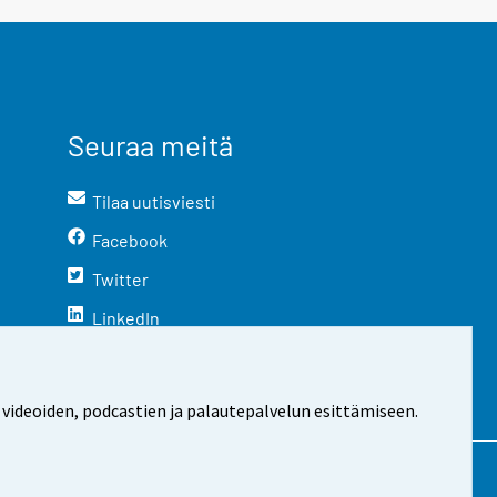
Seuraa meitä
Tilaa uutisviesti
Facebook
Twitter
LinkedIn
YouTube
Instagram
 videoiden, podcastien ja palautepalvelun esittämiseen.
stosta
Evästeasetukset