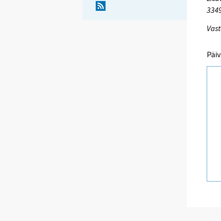
334
Vast
Päiv