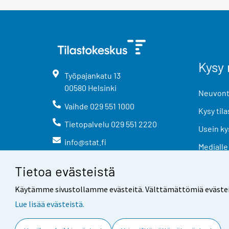
Kysy 
Työpajankatu
13
00580
Helsinki
Neuvonta
Vaihde
029 551 1000
Kysy tila
Tietopalvelu
029 551 2220
Usein ky
info@stat.fi
Medialle
Tietoa evästeistä
Käytämme sivustollamme evästeitä. Välttämättömiä evästeitä t
Lue lisää evästeistä.
Yhteystiedot
Palaute