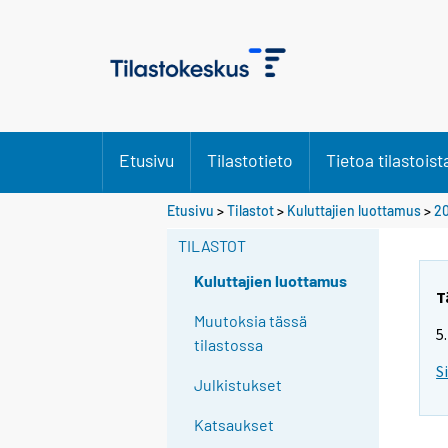
Etusivu
Tilastotieto
Tietoa tilastoist
Etusivu
>
Tilastot
>
Kuluttajien luottamus
>
20
TILASTOT
Kuluttajien luottamus
T
Muutoksia tässä
5
tilastossa
S
Julkistukset
Katsaukset