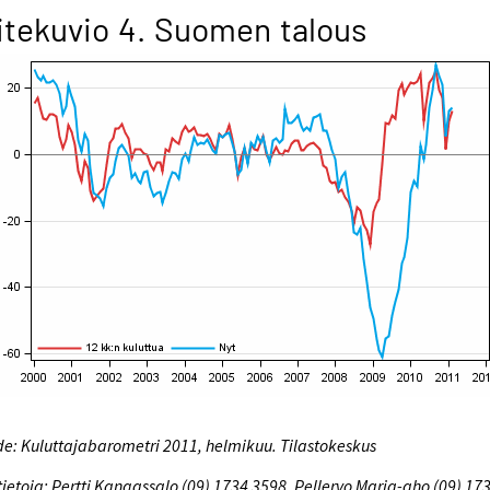
itekuvio 4. Suomen talous
e: Kuluttajabarometri 2011, helmikuu. Tilastokeskus
tietoja: Pertti Kangassalo (09) 1734 3598, Pellervo Marja-aho (09) 17