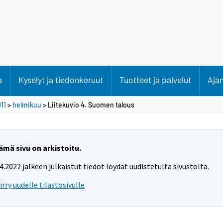
a
Kyselyt ja tiedonkeruut
Tuotteet ja palvelut
Aja
11
>
helmikuu
> Liitekuvio 4. Suomen talous
ämä sivu on arkistoitu.
.4.2022 jälkeen julkaistut tiedot löydät uudistetulta sivustolta.
iirry uudelle tilastosivulle