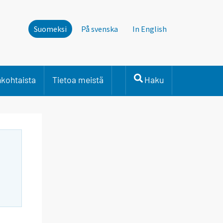
Suomeksi
På svenska
In English
nkohtaista
Tietoa meistä
Haku