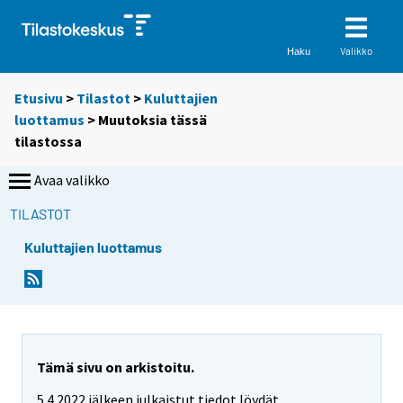
Valikko
Haku
Etusivu
>
Tilastot
>
Kuluttajien
luottamus
> Muutoksia tässä
tilastossa
Avaa valikko
TILASTOT
Kuluttajien luottamus
Tämä sivu on arkistoitu.
5.4.2022 jälkeen julkaistut tiedot löydät