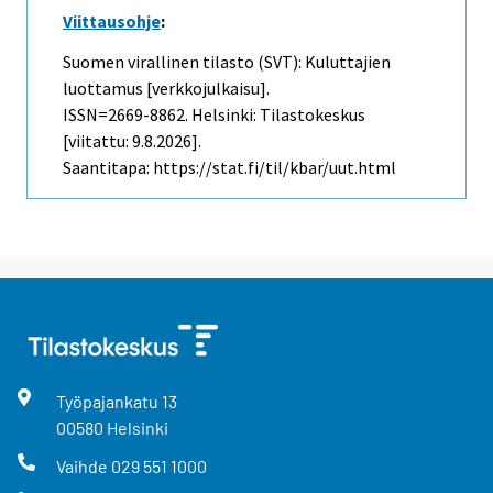
Viittausohje
:
Suomen virallinen tilasto (SVT): Kuluttajien
luottamus [verkkojulkaisu].
ISSN=2669-8862. Helsinki: Tilastokeskus
[viitattu: 9.8.2026].
Saantitapa: https://stat.fi/til/kbar/uut.html
Työpajankatu
13
00580
Helsinki
Vaihde
029 551 1000