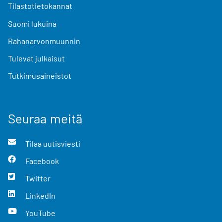
Tilastotietokannat
Suomi lukuina
Rahanarvonmuunnin
Tulevat julkaisut
Tutkimusaineistot
Seuraa meitä
Tilaa uutisviesti
Facebook
Twitter
LinkedIn
YouTube