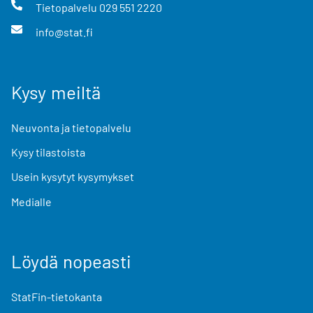
Tietopalvelu
029 551 2220
info@stat.fi
Kysy meiltä
Neuvonta ja tietopalvelu
Kysy tilastoista
Usein kysytyt kysymykset
Medialle
Löydä nopeasti
StatFin-tietokanta