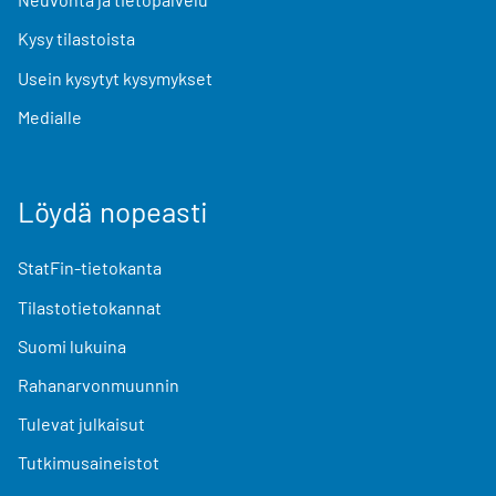
Kysy tilastoista
Usein kysytyt kysymykset
Medialle
Löydä nopeasti
StatFin-tietokanta
Tilastotietokannat
Suomi lukuina
Rahanarvonmuunnin
Tulevat julkaisut
Tutkimusaineistot