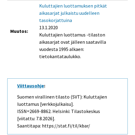
Kuluttajien luottamuksen pitkät
aikasarjat julkaistu uudelleen
tasokorjattuina
13.1.2020
Muutos:
Kuluttajien luottamus -tilaston
aikasarjat ovat jälleen saatavilla
vuodesta 1995 alkaen:
tietokantataulukko.
Viittausohje
:
Suomen virallinen tilasto (SVT): Kuluttajien
luottamus [verkkojulkaisu].
ISSN=2669-8862. Helsinki: Tilastokeskus
[viitattu: 7.8.2026].
Saantitapa: https://stat.fi/til/kbar/