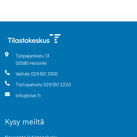
Työpajankatu
13
00580
Helsinki
Vaihde
029 551 1000
Tietopalvelu
029 551 2220
info@stat.fi
Kysy meiltä
Neuvonta ja tietopalvelu