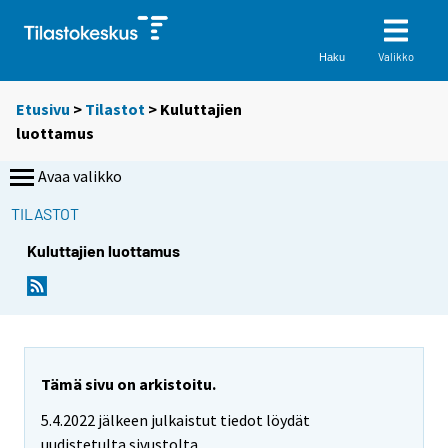
Valikko
Haku
Etusivu
>
Tilastot
> Kuluttajien
luottamus
Avaa valikko
TILASTOT
Kuluttajien luottamus
Tämä sivu on arkistoitu.
5.4.2022 jälkeen julkaistut tiedot löydät
uudistetulta sivustolta.