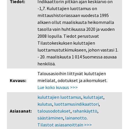
Tiedot:
Indikaattorin pitkän ajan keskiarvo on
-1,7. Kuluttajien luottamus on
mittaushistoriassaan vuodesta 1995
alkaen ollut maaliskuuta heikommalla
tasolla vain huhtikuussa 2020 ja vuoden
2008 lopulla. Tiedot perustuvat
Tilastokeskuksen kuluttajien
luottamustutkimukseen, johon vastasi 1.
- 20. maaliskuuta 1 014 Suomessa asuvaa
henkilöä.
Talousasioihin liittyvät kuluttajien
Kuvaus:
mielialat, odotukset ja aikomukset.
Lue koko kuvaus >>>
kuluttajien luottamus
,
kuluttajat
,
kulutus
,
luottamusindikaattori
,
Asiasanat:
talousodotukset
,
rahankäyttö
,
säästäminen
,
lainanotto
.
Tilastot asiasanoittain >>>