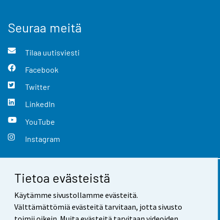
Seuraa meitä
Tilaa uutisviesti
Facebook
Twitter
LinkedIn
YouTube
Instagram
Tietoa evästeistä
Yhteystiedot
Käytämme sivustollamme evästeitä.
Palaute
Välttämättömiä evästeitä tarvitaan, jotta sivusto
toimii oikein. Muita evästeitä tarvitaan videoiden,
Käyttöehdot