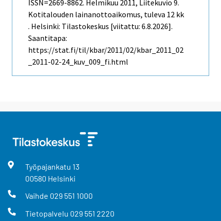
ISSN=2669-8862.
Helmikuu
2011, Liitekuvio 9.
Kotitalouden lainanottoaikomus, tuleva 12 kk
. Helsinki: Tilastokeskus [viitattu: 6.8.2026].
Saantitapa:
https://stat.fi/til/kbar/2011/02/kbar_2011_02
_2011-02-24_kuv_009_fi.html
Työpajankatu
13
00580
Helsinki
Vaihde
029 551 1000
Tietopalvelu
029 551 2220