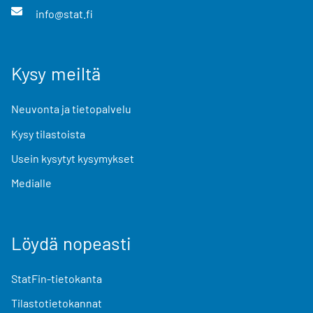
info@stat.fi
Kysy meiltä
Neuvonta ja tietopalvelu
Kysy tilastoista
Usein kysytyt kysymykset
Medialle
Löydä nopeasti
StatFin-tietokanta
Tilastotietokannat