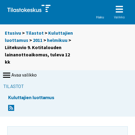
Valikko
Haku
Etusivu
>
Tilastot
>
Kuluttajien
luottamus
>
2011
>
helmikuu
>
Liitekuvio 9. Kotitalouden
lainanottoaikomus, tuleva 12
kk
Avaa valikko
TILASTOT
Kuluttajien luottamus