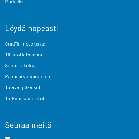
Medialle
Löydä nopeasti
StatFin-tietokanta
Tilastotietokannat
Suomi lukuina
Rahanarvonmuunnin
Tulevat julkaisut
Tutkimusaineistot
Seuraa meitä