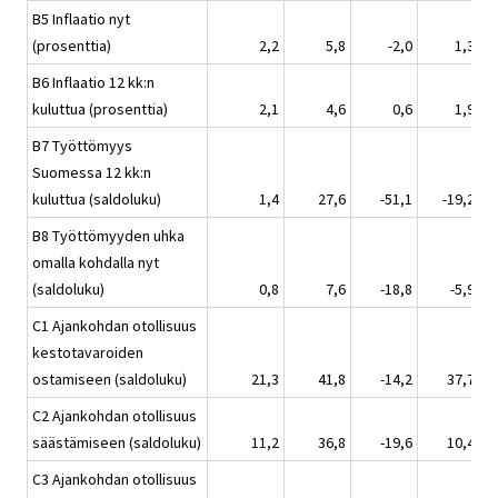
B5 Inflaatio nyt
(prosenttia)
2,2
5,8
-2,0
1,3
B6 Inflaatio 12 kk:n
kuluttua (prosenttia)
2,1
4,6
0,6
1,9
B7 Työttömyys
Suomessa 12 kk:n
kuluttua (saldoluku)
1,4
27,6
-51,1
-19,2
B8 Työttömyyden uhka
omalla kohdalla nyt
(saldoluku)
0,8
7,6
-18,8
-5,9
C1 Ajankohdan otollisuus
kestotavaroiden
ostamiseen (saldoluku)
21,3
41,8
-14,2
37,7
C2 Ajankohdan otollisuus
säästämiseen (saldoluku)
11,2
36,8
-19,6
10,4
C3 Ajankohdan otollisuus