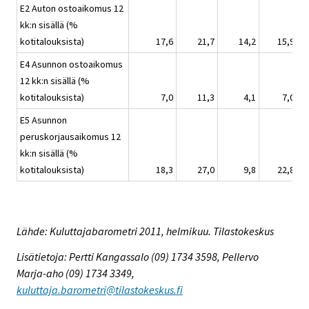
E2 Auton ostoaikomus 12
kk:n sisällä (%
kotitalouksista)
17,6
21,7
14,2
15,9
E4 Asunnon ostoaikomus
12 kk:n sisällä (%
kotitalouksista)
7,0
11,3
4,1
7,0
E5 Asunnon
peruskorjausaikomus 12
kk:n sisällä (%
kotitalouksista)
18,3
27,0
9,8
22,8
Lähde: Kuluttajabarometri 2011, helmikuu. Tilastokeskus
Lisätietoja: Pertti Kangassalo (09) 1734 3598, Pellervo
Marja-aho (09) 1734 3349,
kuluttaja.barometri@tilastokeskus.fi