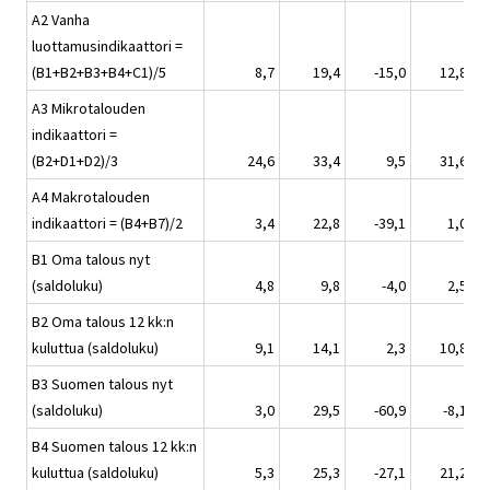
A2 Vanha
luottamusindikaattori =
(B1+B2+B3+B4+C1)/5
8,7
19,4
-15,0
12,8
A3 Mikrotalouden
indikaattori =
(B2+D1+D2)/3
24,6
33,4
9,5
31,6
A4 Makrotalouden
indikaattori = (B4+B7)/2
3,4
22,8
-39,1
1,0
B1 Oma talous nyt
(saldoluku)
4,8
9,8
-4,0
2,5
B2 Oma talous 12 kk:n
kuluttua (saldoluku)
9,1
14,1
2,3
10,8
B3 Suomen talous nyt
(saldoluku)
3,0
29,5
-60,9
-8,1
B4 Suomen talous 12 kk:n
kuluttua (saldoluku)
5,3
25,3
-27,1
21,2