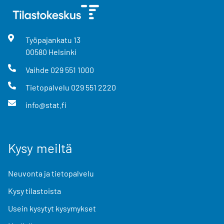
Työpajankatu
13
00580
Helsinki
Vaihde
029 551 1000
Tietopalvelu
029 551 2220
info@stat.fi
Kysy meiltä
Neuvonta ja tietopalvelu
Kysy tilastoista
Usein kysytyt kysymykset