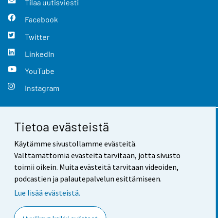
Tilaa uutisviesti
Facebook
Twitter
LinkedIn
YouTube
Instagram
Tietoa evästeistä
Yhteystiedot
Käytämme sivustollamme evästeitä.
Palaute
Välttämättömiä evästeitä tarvitaan, jotta sivusto
toimii oikein. Muita evästeitä tarvitaan videoiden,
Käyttöehdot
podcastien ja palautepalvelun esittämiseen.
Tietosuoja
Lue lisää evästeistä.
Saavutettavuus