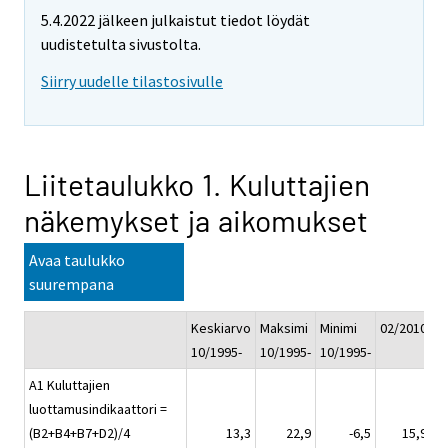
5.4.2022 jälkeen julkaistut tiedot löydät
uudistetulta sivustolta.
Siirry uudelle tilastosivulle
Liitetaulukko 1. Kuluttajien
näkemykset ja aikomukset
Avaa taulukko
suurempana
Keskiarvo
Maksimi
Minimi
02/2010
0
10/1995-
10/1995-
10/1995-
A1 Kuluttajien
luottamusindikaattori =
(B2+B4+B7+D2)/4
13,3
22,9
-6,5
15,9