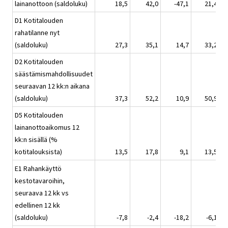
lainanottoon (saldoluku)
18,5
42,0
-47,1
21,4
D1 Kotitalouden
rahatilanne nyt
(saldoluku)
27,3
35,1
14,7
33,2
D2 Kotitalouden
säästämismahdollisuudet
seuraavan 12 kk:n aikana
(saldoluku)
37,3
52,2
10,9
50,9
D5 Kotitalouden
lainanottoaikomus 12
kk:n sisällä (%
kotitalouksista)
13,5
17,8
9,1
13,5
E1 Rahankäyttö
kestotavaroihin,
seuraava 12 kk vs
edellinen 12 kk
(saldoluku)
-7,8
-2,4
-18,2
-6,1