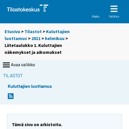
Valikko
Haku
Etusivu
>
Tilastot
>
Kuluttajien
luottamus
>
2011
>
helmikuu
>
Liitetaulukko 1. Kuluttajien
näkemykset ja aikomukset
Avaa valikko
TILASTOT
Kuluttajien luottamus
Tämä sivu on arkistoitu.