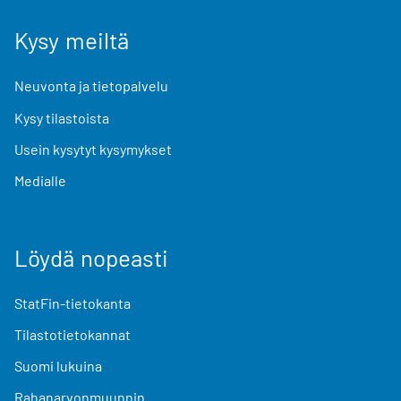
Kysy meiltä
Neuvonta ja tietopalvelu
Kysy tilastoista
Usein kysytyt kysymykset
Medialle
Löydä nopeasti
StatFin-tietokanta
Tilastotietokannat
Suomi lukuina
Rahanarvonmuunnin