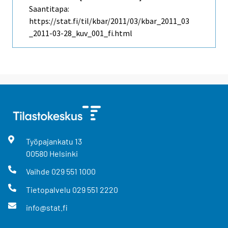
Saantitapa:
https://stat.fi/til/kbar/2011/03/kbar_2011_03
_2011-03-28_kuv_001_fi.html
Työpajankatu
13
00580
Helsinki
Vaihde
029 551 1000
Tietopalvelu
029 551 2220
info@stat.fi