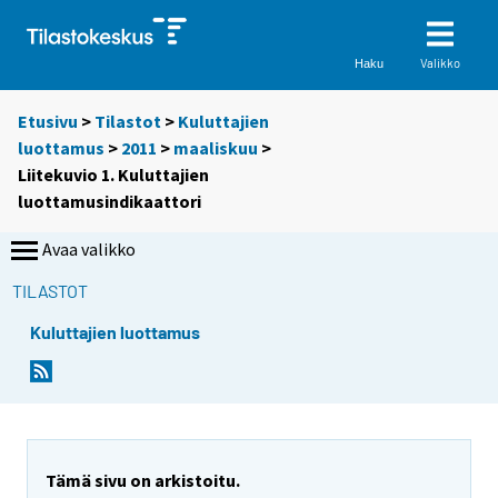
Valikko
Haku
Etusivu
>
Tilastot
>
Kuluttajien
luottamus
>
2011
>
maaliskuu
>
Liitekuvio 1. Kuluttajien
luottamusindikaattori
Avaa valikko
TILASTOT
Kuluttajien luottamus
Tämä sivu on arkistoitu.