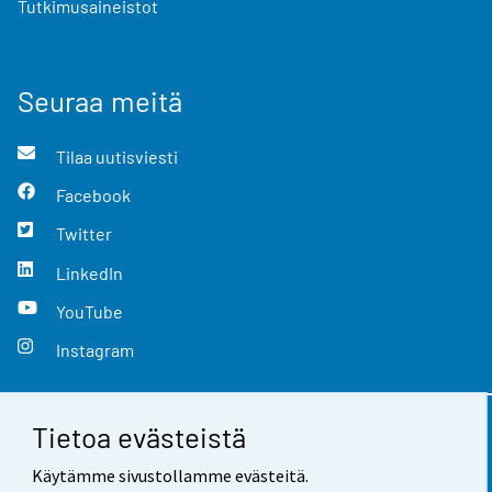
Tutkimusaineistot
Seuraa meitä
Tilaa uutisviesti
Facebook
Twitter
LinkedIn
YouTube
Instagram
Tietoa evästeistä
Yhteystiedot
Käytämme sivustollamme evästeitä.
Palaute