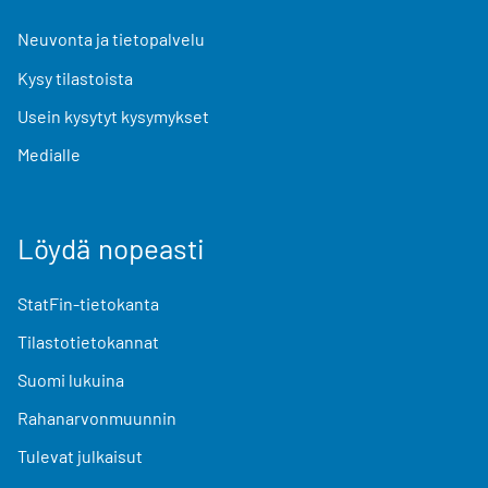
Neuvonta ja tietopalvelu
Kysy tilastoista
Usein kysytyt kysymykset
Medialle
Löydä nopeasti
StatFin-tietokanta
Tilastotietokannat
Suomi lukuina
Rahanarvonmuunnin
Tulevat julkaisut