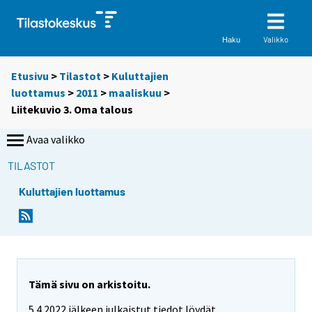
Valikko
Haku
Etusivu
>
Tilastot
>
Kuluttajien
luottamus
>
2011
>
maaliskuu
>
Liitekuvio 3. Oma talous
Avaa valikko
TILASTOT
Kuluttajien luottamus
Tämä sivu on arkistoitu.
5.4.2022 jälkeen julkaistut tiedot löydät