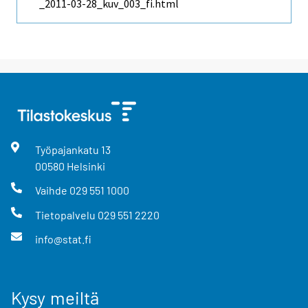
_2011-03-28_kuv_003_fi.html
Työpajankatu
13
00580
Helsinki
Vaihde
029 551 1000
Tietopalvelu
029 551 2220
info@stat.fi
Kysy meiltä