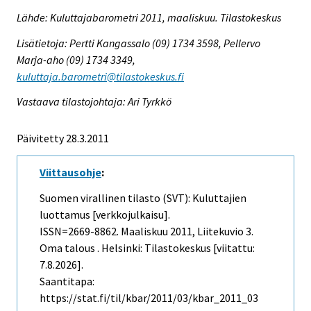
Lähde: Kuluttajabarometri 2011, maaliskuu. Tilastokeskus
Lisätietoja: Pertti Kangassalo (09) 1734 3598, Pellervo
Marja-aho (09) 1734 3349,
kuluttaja.barometri@tilastokeskus.fi
Vastaava tilastojohtaja: Ari Tyrkkö
Päivitetty 28.3.2011
Viittausohje
:
Suomen virallinen tilasto (SVT): Kuluttajien
luottamus [verkkojulkaisu].
ISSN=2669-8862.
Maaliskuu
2011, Liitekuvio 3.
Oma talous . Helsinki: Tilastokeskus [viitattu:
7.8.2026].
Saantitapa:
https://stat.fi/til/kbar/2011/03/kbar_2011_03