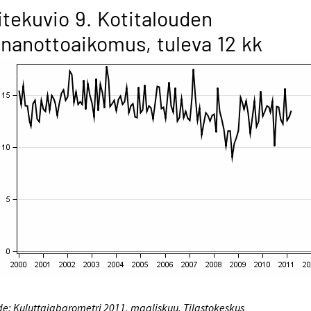
itekuvio 9. Kotitalouden
inanottoaikomus, tuleva 12 kk
e: Kuluttajabarometri 2011, maaliskuu. Tilastokeskus