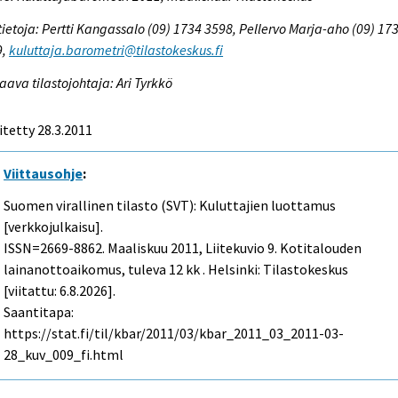
tietoja: Pertti Kangassalo (09) 1734 3598, Pellervo Marja-aho (09) 17
9,
kuluttaja.barometri@tilastokeskus.fi
aava tilastojohtaja: Ari Tyrkkö
itetty 28.3.2011
Viittausohje
:
Suomen virallinen tilasto (SVT): Kuluttajien luottamus
[verkkojulkaisu].
ISSN=2669-8862.
Maaliskuu
2011, Liitekuvio 9. Kotitalouden
lainanottoaikomus, tuleva 12 kk . Helsinki: Tilastokeskus
[viitattu: 6.8.2026].
Saantitapa:
https://stat.fi/til/kbar/2011/03/kbar_2011_03_2011-03-
28_kuv_009_fi.html