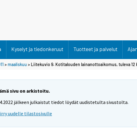
a
Kyselyt ja tiedonkeruut
Tuotteet ja palvelut
Aja
11
>
maaliskuu
> Liitekuvio 9. Kotitalouden lainanottoaikomus, tuleva 12 
ämä sivu on arkistoitu.
.4.2022 jälkeen julkaistut tiedot löydät uudistetulta sivustolta.
iirry uudelle tilastosivulle