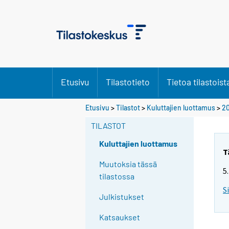
Etusivu
Tilastotieto
Tietoa tilastoist
Etusivu
>
Tilastot
>
Kuluttajien luottamus
>
20
TILASTOT
Kuluttajien luottamus
T
Muutoksia tässä
5
tilastossa
S
Julkistukset
Katsaukset