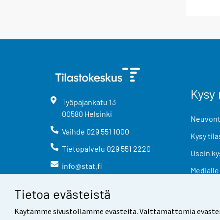
Kysy 
Työpajankatu
13
00580
Helsinki
Neuvonta
Vaihde
029 551 1000
Kysy tila
Tietopalvelu
029 551 2220
Usein ky
info@stat.fi
Medialle
Tietoa evästeistä
Käytämme sivustollamme evästeitä. Välttämättömiä evästeitä t