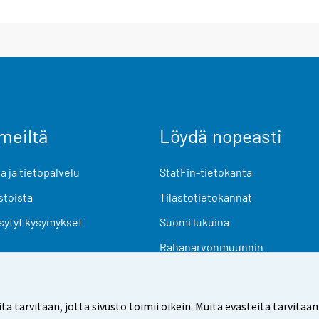
meiltä
Löydä nopeasti
 ja tietopalvelu
StatFin-tietokanta
stoista
Tilastotietokannat
sytyt kysymykset
Suomi lukuina
Rahanarvonmuunnin
Tulevat julkaisut
Tutkimusaineistot
arvitaan, jotta sivusto toimii oikein. Muita evästeitä tarvitaan