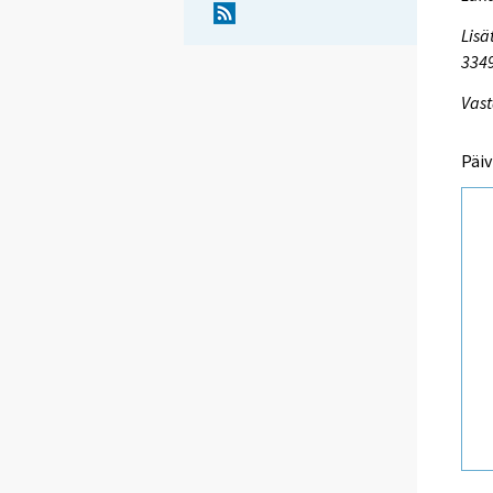
Lisä
334
Vast
Päiv