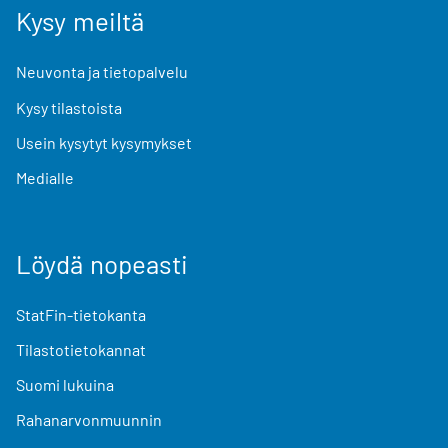
Kysy meiltä
Neuvonta ja tietopalvelu
Kysy tilastoista
Usein kysytyt kysymykset
Medialle
Löydä nopeasti
StatFin-tietokanta
Tilastotietokannat
Suomi lukuina
Rahanarvonmuunnin