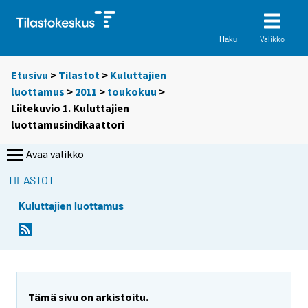
Valikko
Haku
Etusivu
>
Tilastot
>
Kuluttajien
luottamus
>
2011
>
toukokuu
>
Liitekuvio 1. Kuluttajien
luottamusindikaattori
Avaa valikko
TILASTOT
Kuluttajien luottamus
Tämä sivu on arkistoitu.