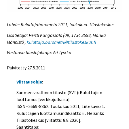
Lähde: Kuluttajabarometri 2011, toukokuu. Tilastokeskus
Lisätietoja: Pertti Kangassalo (09) 1734 3598, Marika
Männistö ,
kuluttaja.barometri@tilastokeskus.fi
Vastaava tilastojohtaja: Ari Tyrkkö
Päivitetty 27.5.2011
Viittausohje
:
Suomen virallinen tilasto (SVT): Kuluttajien
luottamus [verkkojulkaisu].
ISSN=2669-8862.
Toukokuu
2011, Liitekuvio 1.
Kuluttajien luottamusindikaattori . Helsinki:
Tilastokeskus [viitattu: 8.8.2026].
Saantitapa: