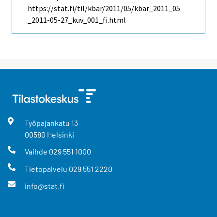
https://stat.fi/til/kbar/2011/05/kbar_2011_05
_2011-05-27_kuv_001_fi.html
Työpajankatu
13
00580
Helsinki
Vaihde
029 551 1000
Tietopalvelu
029 551 2220
info@stat.fi