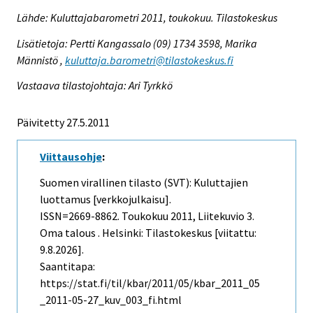
Lähde: Kuluttajabarometri 2011, toukokuu. Tilastokeskus
Lisätietoja: Pertti Kangassalo (09) 1734 3598, Marika
Männistö ,
kuluttaja.barometri@tilastokeskus.fi
Vastaava tilastojohtaja: Ari Tyrkkö
Päivitetty 27.5.2011
Viittausohje
:
Suomen virallinen tilasto (SVT): Kuluttajien
luottamus [verkkojulkaisu].
ISSN=2669-8862.
Toukokuu
2011, Liitekuvio 3.
Oma talous . Helsinki: Tilastokeskus [viitattu:
9.8.2026].
Saantitapa:
https://stat.fi/til/kbar/2011/05/kbar_2011_05
_2011-05-27_kuv_003_fi.html