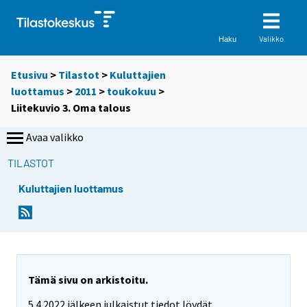
Valikko
Haku
Etusivu
>
Tilastot
>
Kuluttajien
luottamus
>
2011
>
toukokuu
>
Liitekuvio 3. Oma talous
Avaa valikko
TILASTOT
Kuluttajien luottamus
Tämä sivu on arkistoitu.
5.4.2022 jälkeen julkaistut tiedot löydät