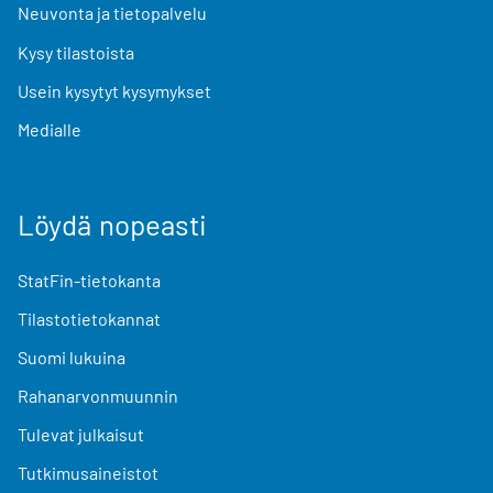
Neuvonta ja tietopalvelu
Kysy tilastoista
Usein kysytyt kysymykset
Medialle
Löydä nopeasti
StatFin-tietokanta
Tilastotietokannat
Suomi lukuina
Rahanarvonmuunnin
Tulevat julkaisut
Tutkimusaineistot