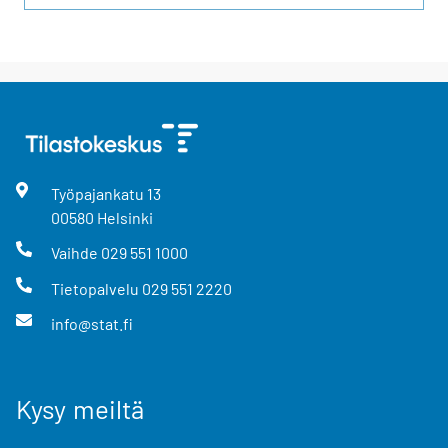
Työpajankatu
13
00580
Helsinki
Vaihde
029 551 1000
Tietopalvelu
029 551 2220
info@stat.fi
Kysy meiltä