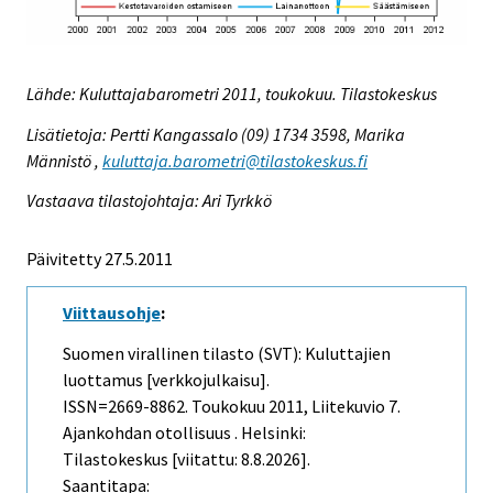
Lähde: Kuluttajabarometri 2011, toukokuu. Tilastokeskus
Lisätietoja: Pertti Kangassalo (09) 1734 3598, Marika
Männistö ,
kuluttaja.barometri@tilastokeskus.fi
Vastaava tilastojohtaja: Ari Tyrkkö
Päivitetty 27.5.2011
Viittausohje
:
Suomen virallinen tilasto (SVT): Kuluttajien
luottamus [verkkojulkaisu].
ISSN=2669-8862.
Toukokuu
2011, Liitekuvio 7.
Ajankohdan otollisuus . Helsinki:
Tilastokeskus [viitattu: 8.8.2026].
Saantitapa: