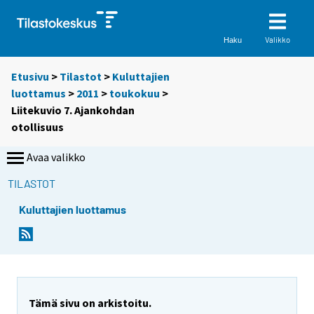
Valikko
Haku
Etusivu
>
Tilastot
>
Kuluttajien
luottamus
>
2011
>
toukokuu
>
Liitekuvio 7. Ajankohdan
otollisuus
Avaa valikko
TILASTOT
Kuluttajien luottamus
Tämä sivu on arkistoitu.