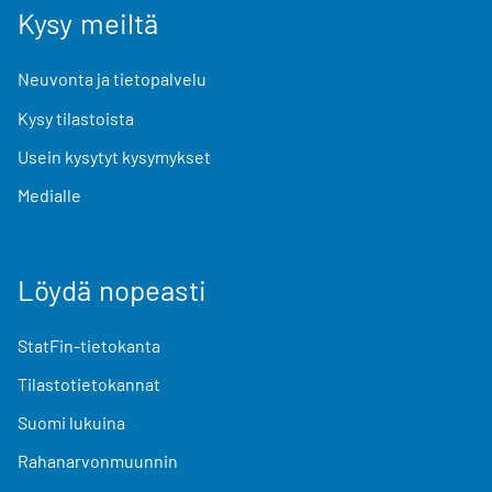
Kysy meiltä
Neuvonta ja tietopalvelu
Kysy tilastoista
Usein kysytyt kysymykset
Medialle
Löydä nopeasti
StatFin-tietokanta
Tilastotietokannat
Suomi lukuina
Rahanarvonmuunnin