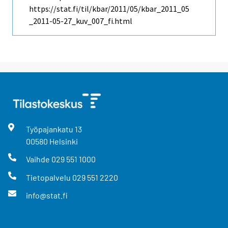
https://stat.fi/til/kbar/2011/05/kbar_2011_05
_2011-05-27_kuv_007_fi.html
Työpajankatu
13
00580
Helsinki
Vaihde
029 551 1000
Tietopalvelu
029 551 2220
info@stat.fi