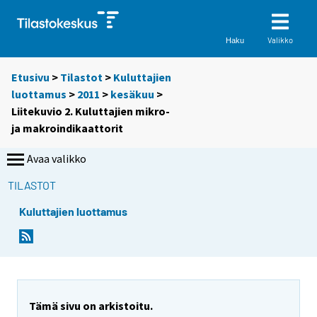
Valikko
Haku
Etusivu
>
Tilastot
>
Kuluttajien
luottamus
>
2011
>
kesäkuu
>
Liitekuvio 2. Kuluttajien mikro-
ja makroindikaattorit
Avaa valikko
TILASTOT
Kuluttajien luottamus
Tämä sivu on arkistoitu.