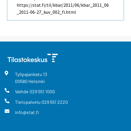
https://stat.fi/til/kbar/2011/06/kbar_2011_06
_2011-06-27_kuv_002_fi.html
Työpajankatu
13
00580
Helsinki
Vaihde
029 551 1000
Tietopalvelu
029 551 2220
info@stat.fi