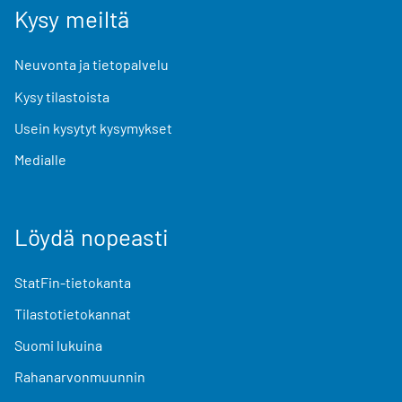
Kysy meiltä
Neuvonta ja tietopalvelu
Kysy tilastoista
Usein kysytyt kysymykset
Medialle
Löydä nopeasti
StatFin-tietokanta
Tilastotietokannat
Suomi lukuina
Rahanarvonmuunnin