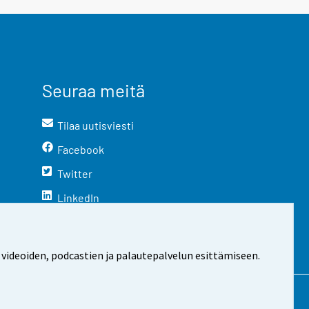
Seuraa meitä
Tilaa uutisviesti
Facebook
Twitter
LinkedIn
YouTube
Instagram
 videoiden, podcastien ja palautepalvelun esittämiseen.
stosta
Evästeasetukset