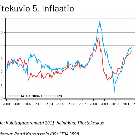
itekuvio 5. Inflaatio
e: Kuluttajabarometri 2011, heinäkuu. Tilastokeskus
tietoja: Pertti Kangassalo (09) 1734 3598,