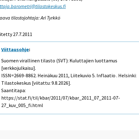
ttaja.barometri@tilastokeskus.fi
aava tilastojohtaja: Ari Tyrkkö
itetty 27.7.2011
Viittausohje
:
Suomen virallinen tilasto (SVT): Kuluttajien luottamus
[verkkojulkaisu].
ISSN=2669-8862.
Heinäkuu
2011, Liitekuvio 5. Inflaatio . Helsinki:
Tilastokeskus [viitattu: 9.8.2026].
Saantitapa:
https://stat.fi/til/kbar/2011/07/kbar_2011_07_2011-07-
27_kuv_005_fi.html