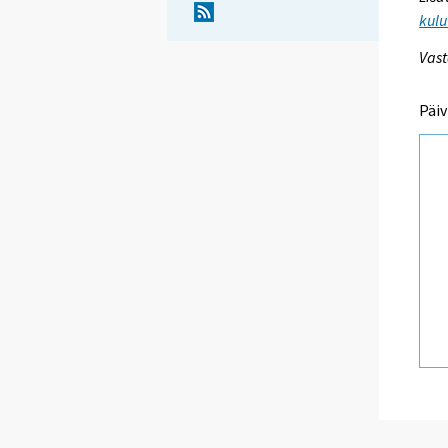
kulu
Vast
Päiv