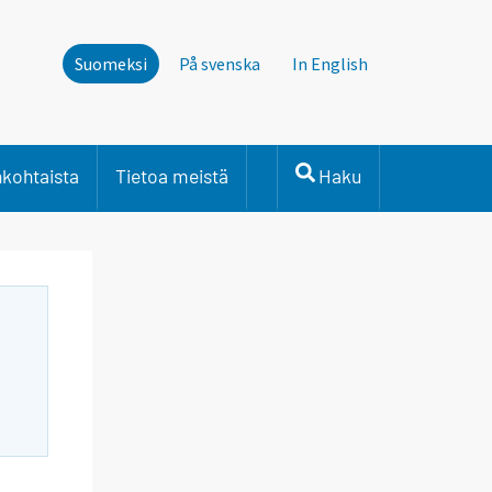
Suomeksi
På svenska
In English
nkohtaista
Tietoa meistä
Haku