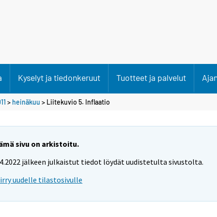
a
Kyselyt ja tiedonkeruut
Tuotteet ja palvelut
Aja
11
>
heinäkuu
> Liitekuvio 5. Inflaatio
ämä sivu on arkistoitu.
.4.2022 jälkeen julkaistut tiedot löydät uudistetulta sivustolta.
iirry uudelle tilastosivulle