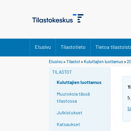
Etusivu
Tilastotieto
Tietoa tilastoist
Etusivu
>
Tilastot
>
Kuluttajien luottamus
>
20
TILASTOT
Kuluttajien luottamus
T
Muutoksia tässä
5
tilastossa
S
Julkistukset
Katsaukset