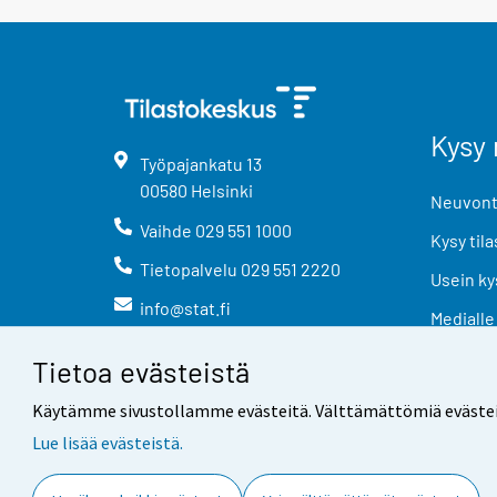
Kysy 
Työpajankatu
13
00580
Helsinki
Neuvonta
Vaihde
029 551 1000
Kysy tila
Tietopalvelu
029 551 2220
Usein ky
info@stat.fi
Medialle
Tietoa evästeistä
Käytämme sivustollamme evästeitä. Välttämättömiä evästeitä t
Lue lisää evästeistä.
Yhteystiedot
Palaute