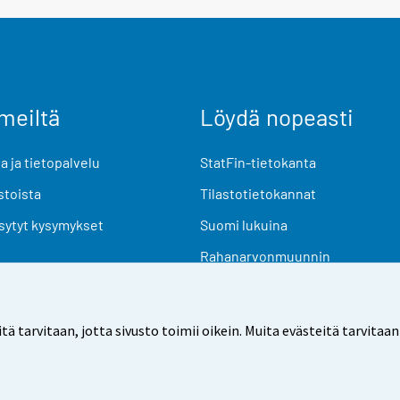
meiltä
Löydä nopeasti
 ja tietopalvelu
StatFin-tietokanta
stoista
Tilastotietokannat
sytyt kysymykset
Suomi lukuina
Rahanarvonmuunnin
Tulevat julkaisut
Tutkimusaineistot
arvitaan, jotta sivusto toimii oikein. Muita evästeitä tarvitaan
Käyttöehdot
Tietosuoja
Saavutettavuus
Tietoa sivu