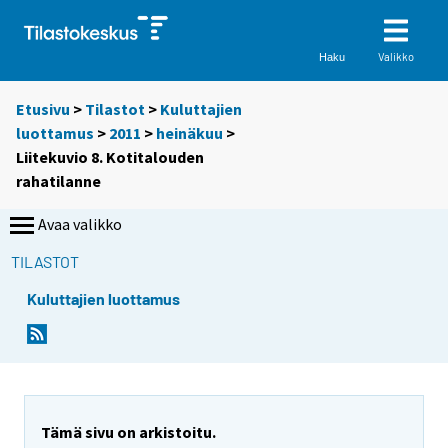
Valikko
Haku
Etusivu
>
Tilastot
>
Kuluttajien
luottamus
>
2011
>
heinäkuu
>
Liitekuvio 8. Kotitalouden
rahatilanne
Avaa valikko
TILASTOT
Kuluttajien luottamus
Tämä sivu on arkistoitu.