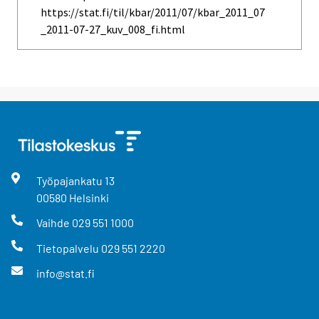
https://stat.fi/til/kbar/2011/07/kbar_2011_07
_2011-07-27_kuv_008_fi.html
Työpajankatu
13
00580
Helsinki
Vaihde
029 551 1000
Tietopalvelu
029 551 2220
info@stat.fi