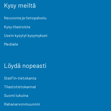
Kysy meiltä
Neuvonta ja tietopalvelu
Kysy tilastoista
Usein kysytyt kysymykset
Medialle
Löydä nopeasti
StatFin-tietokanta
Tilastotietokannat
Suomi lukuina
Rahanarvonmuunnin