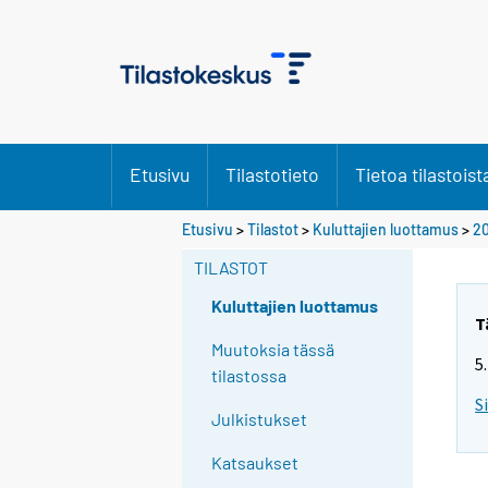
Etusivu
Tilastotieto
Tietoa tilastoist
Etusivu
>
Tilastot
>
Kuluttajien luottamus
>
20
TILASTOT
Kuluttajien luottamus
T
Muutoksia tässä
5
tilastossa
S
Julkistukset
Katsaukset