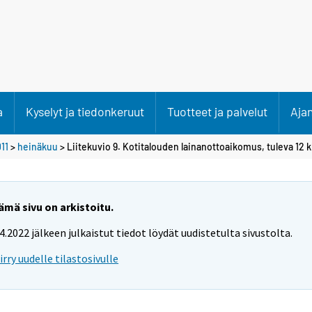
a
Kyselyt ja tiedonkeruut
Tuotteet ja palvelut
Aja
11
>
heinäkuu
> Liitekuvio 9. Kotitalouden lainanottoaikomus, tuleva 12 k
ämä sivu on arkistoitu.
.4.2022 jälkeen julkaistut tiedot löydät uudistetulta sivustolta.
iirry uudelle tilastosivulle