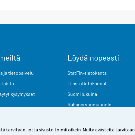
meiltä
Löydä nopeasti
 ja tietopalvelu
StatFin-tietokanta
stoista
Tilastotietokannat
sytyt kysymykset
Suomi lukuina
Rahanarvonmuunnin
Tulevat julkaisut
Tutkimusaineistot
arvitaan, jotta sivusto toimii oikein. Muita evästeitä tarvitaan