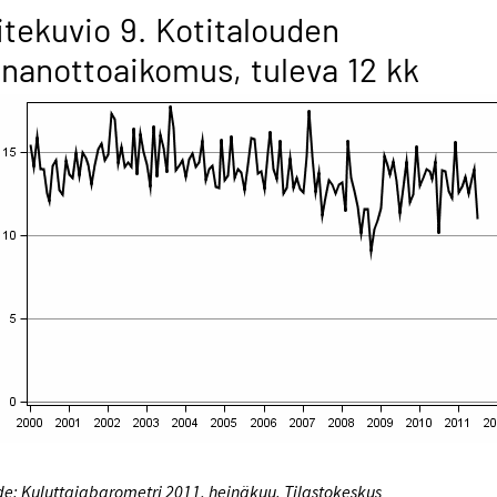
itekuvio 9. Kotitalouden
inanottoaikomus, tuleva 12 kk
e: Kuluttajabarometri 2011, heinäkuu. Tilastokeskus