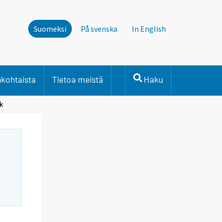
Suomeksi
På svenska
In English
nkohtaista
Tietoa meistä
Haku
k