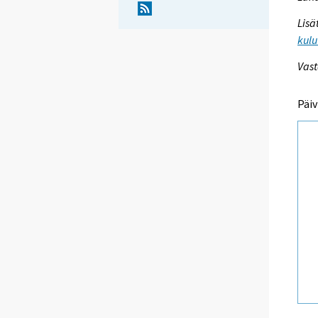
Lisä
kulu
Vast
Päiv