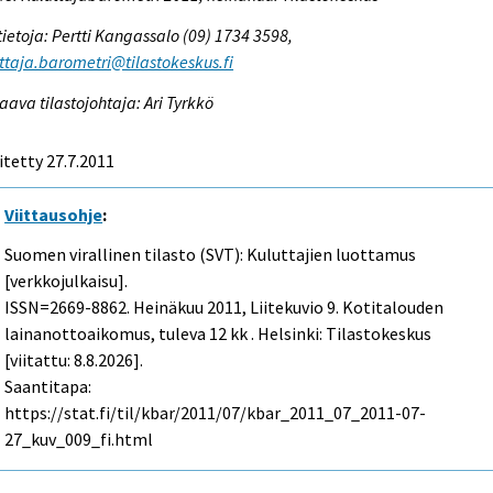
tietoja: Pertti Kangassalo (09) 1734 3598,
ttaja.barometri@tilastokeskus.fi
aava tilastojohtaja: Ari Tyrkkö
itetty 27.7.2011
Viittausohje
:
Suomen virallinen tilasto (SVT): Kuluttajien luottamus
[verkkojulkaisu].
ISSN=2669-8862.
Heinäkuu
2011, Liitekuvio 9. Kotitalouden
lainanottoaikomus, tuleva 12 kk . Helsinki: Tilastokeskus
[viitattu: 8.8.2026].
Saantitapa:
https://stat.fi/til/kbar/2011/07/kbar_2011_07_2011-07-
27_kuv_009_fi.html