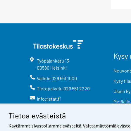
Kysy 
Työpajankatu
13
00580
Helsinki
Neuvonta
Vaihde
029 551 1000
Kysy tila
Tietopalvelu
029 551 2220
Usein ky
info@stat.fi
Medialle
Tietoa evästeistä
Käytämme sivustollamme evästeitä. Välttämättömiä evästeitä t