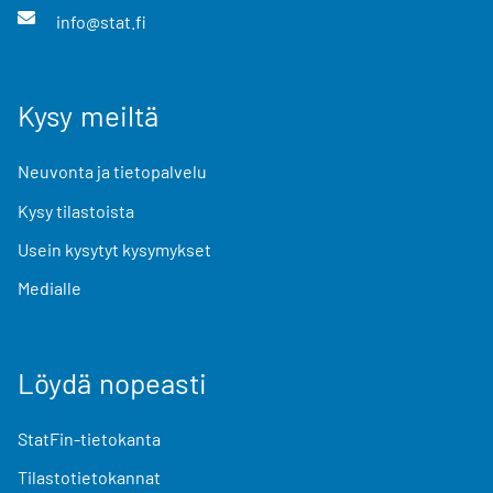
info@stat.fi
Kysy meiltä
Neuvonta ja tietopalvelu
Kysy tilastoista
Usein kysytyt kysymykset
Medialle
Löydä nopeasti
StatFin-tietokanta
Tilastotietokannat