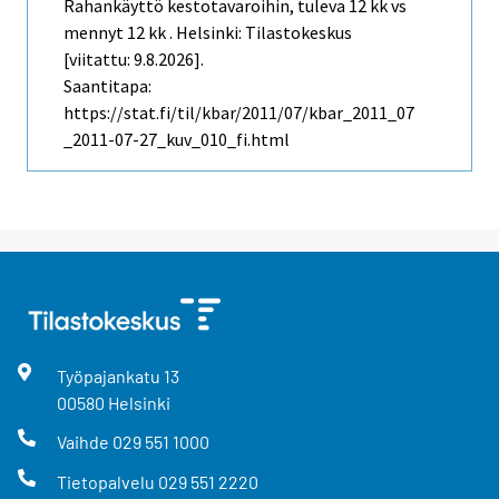
Rahankäyttö kestotavaroihin, tuleva 12 kk vs
mennyt 12 kk . Helsinki: Tilastokeskus
[viitattu: 9.8.2026].
Saantitapa:
https://stat.fi/til/kbar/2011/07/kbar_2011_07
_2011-07-27_kuv_010_fi.html
Työpajankatu
13
00580
Helsinki
Vaihde
029 551 1000
Tietopalvelu
029 551 2220