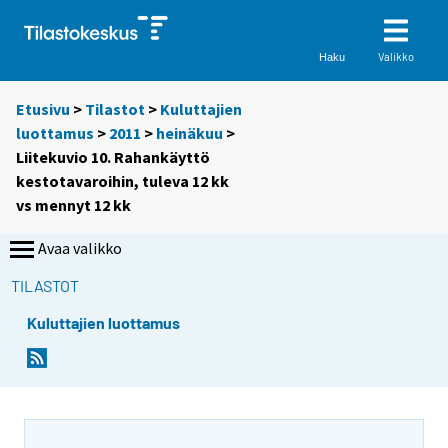
Valikko
Haku
Etusivu
>
Tilastot
>
Kuluttajien
luottamus
>
2011
>
heinäkuu
>
Liitekuvio 10. Rahankäyttö
kestotavaroihin, tuleva 12 kk
vs mennyt 12 kk
Avaa valikko
TILASTOT
Kuluttajien luottamus