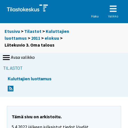
Valikko
Haku
Etusivu
>
Tilastot
>
Kuluttajien
luottamus
>
2011
>
elokuu
>
Liitekuvio 3. Oma talous
Avaa valikko
TILASTOT
Kuluttajien luottamus
Tämä sivu on arkistoitu.
5.4.2022 jälkeen julkaistut tiedot löydät