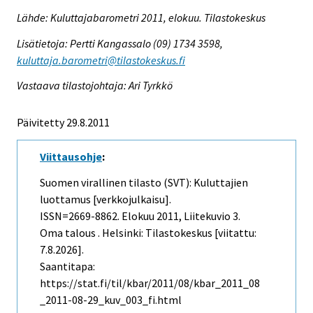
Lähde: Kuluttajabarometri 2011, elokuu. Tilastokeskus
Lisätietoja: Pertti Kangassalo (09) 1734 3598,
kuluttaja.barometri@tilastokeskus.fi
Vastaava tilastojohtaja: Ari Tyrkkö
Päivitetty 29.8.2011
Viittausohje
:
Suomen virallinen tilasto (SVT): Kuluttajien
luottamus [verkkojulkaisu].
ISSN=2669-8862.
Elokuu
2011, Liitekuvio 3.
Oma talous . Helsinki: Tilastokeskus [viitattu:
7.8.2026].
Saantitapa:
https://stat.fi/til/kbar/2011/08/kbar_2011_08
_2011-08-29_kuv_003_fi.html