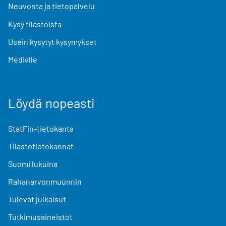
Neuvonta ja tietopalvelu
Kysy tilastoista
Usein kysytyt kysymykset
Medialle
Löydä nopeasti
StatFin-tietokanta
Tilastotietokannat
Suomi lukuina
Rahanarvonmuunnin
Tulevat julkaisut
Tutkimusaineistot