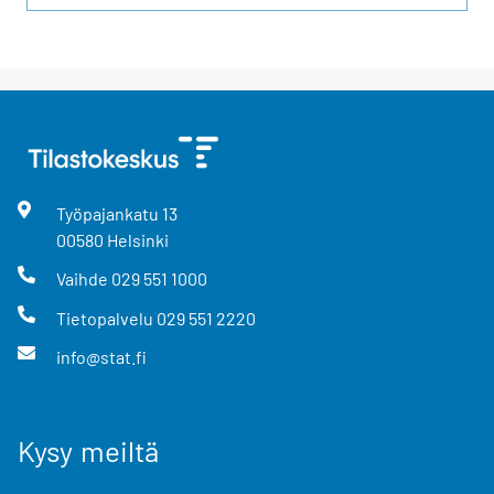
Työpajankatu
13
00580
Helsinki
Vaihde
029 551 1000
Tietopalvelu
029 551 2220
info@stat.fi
Kysy meiltä