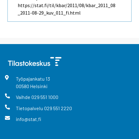
https://stat.fi/til/kbar/2011/08/kbar_2011_08
_2011-08-29_kuv_011_fi.html
Työpajankatu
13
00580
Helsinki
Vaihde
029 551 1000
Tietopalvelu
029 551 2220
info@stat.fi