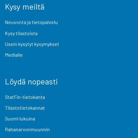
Kysy meiltä
Neuvonta ja tietopalvelu
Kysy tilastoista
Usein kysytyt kysymykset
Medialle
Löydä nopeasti
StatFin-tietokanta
Tilastotietokannat
Suomi lukuina
Rahanarvonmuunnin