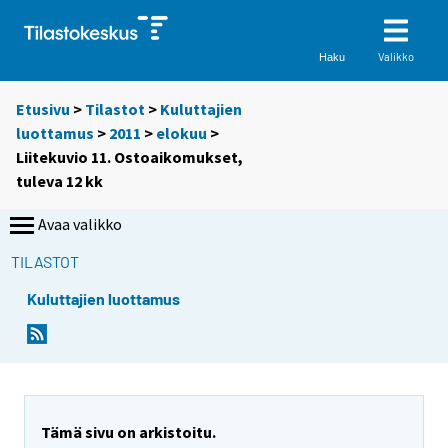
Valikko
Haku
Etusivu
>
Tilastot
>
Kuluttajien
luottamus
>
2011
>
elokuu
>
Liitekuvio 11. Ostoaikomukset,
tuleva 12 kk
Avaa valikko
TILASTOT
Kuluttajien luottamus
Tämä sivu on arkistoitu.